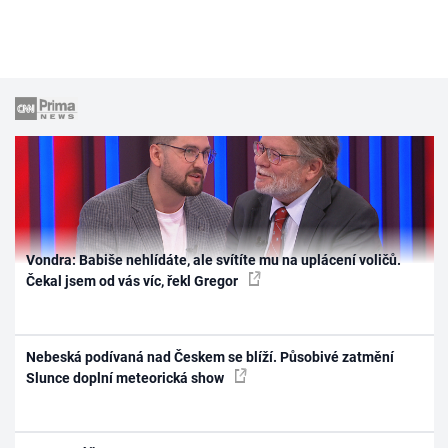
Vondra: Babiše nehlídáte, ale svítíte mu na uplácení voličů.
Čekal jsem od vás víc, řekl Gregor
Nebeská podívaná nad Českem se blíží. Působivé zatmění
Slunce doplní meteorická show