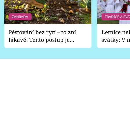
ZAHRADA
TRADICE A SVÁ
Pěstování bez rytí – to zní
Letnice ne
lákavě! Tento postup je
svátky: V n
vhodný jen pro některé
pondělí z
zahrady