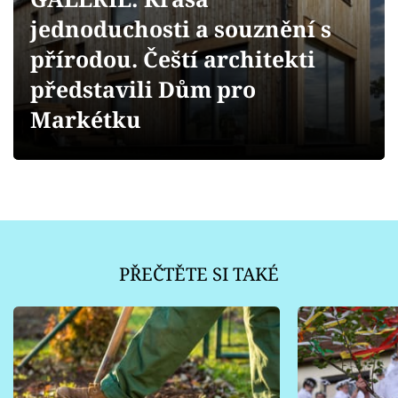
Sledujte prima+
jednoduchosti a souznění s
přírodou. Čeští architekti
Přihlášení
představili Dům pro
Markétku
Sledujte nás
PŘEČTĚTE SI TAKÉ