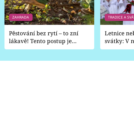
ZAHRADA
TRADICE A SVÁ
Pěstování bez rytí – to zní
Letnice ne
lákavě! Tento postup je
svátky: V n
vhodný jen pro některé
pondělí z
zahrady