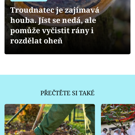
Sledujte prima+
Troudnatec je zajímavá
houba. Jíst se nedá, ale
Přihlášení
pomůže vyčistit rány i
rozdělat oheň
Sledujte nás
PŘEČTĚTE SI TAKÉ