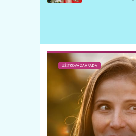
požáru
UŽITKOVÁ ZAHRADA