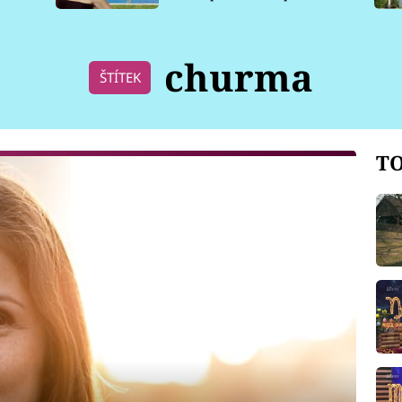
pro psy
churma
ŠTÍTEK
TO