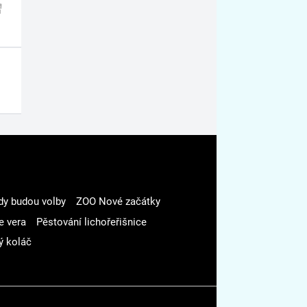
dy budou volby
ZOO Nové začátky
e vera
Pěstování lichořeřišnice
ý koláč