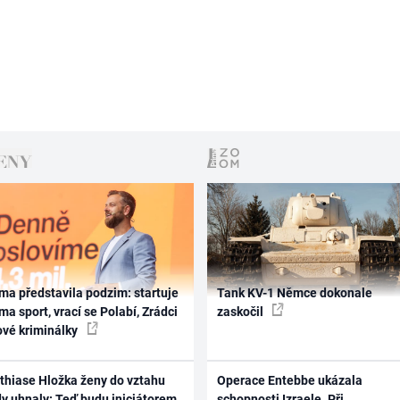
ma představila podzim: startuje
Tank KV-1 Němce dokonale
ma sport, vrací se Polabí, Zrádci
zaskočil
ové kriminálky
thiase Hložka ženy do vztahu
Operace Entebbe ukázala
dy uhnaly: Teď budu iniciátorem
schopnosti Izraele. Při