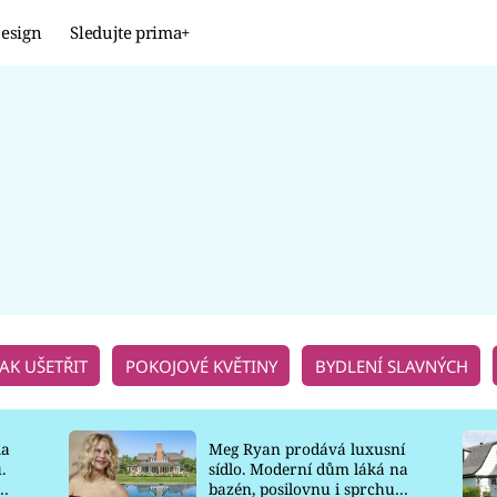
esign
Sledujte prima+
Design
TRENDY
JAK NA TO
PROMĚNY
NAŠE TIPY
JAK UŠETŘIT
POKOJOVÉ KVĚTINY
BYDLENÍ SLAVNÝCH
la
Meg Ryan prodává luxusní
.
sídlo. Moderní dům láká na
o
bazén, posilovnu i sprchu