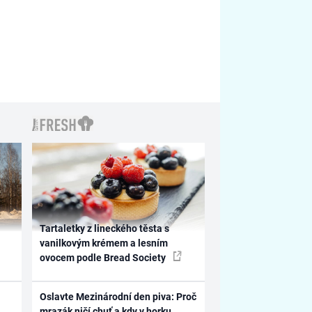
Tartaletky z lineckého těsta s
vanilkovým krémem a lesním
ovocem podle Bread Society
Oslavte Mezinárodní den piva: Proč
mrazák ničí chuť a kdy v horku