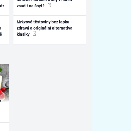
atr
vsadit na šnyt?
Mrkvové těstoviny bez lepku –
o
zdravá a originální alternativa
ně
klasiky
é