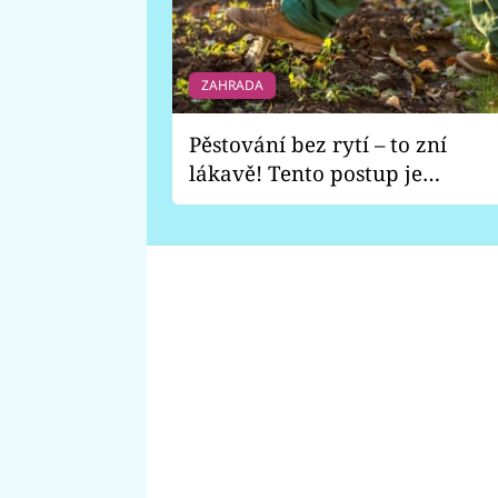
ZAHRADA
Pěstování bez rytí – to zní
lákavě! Tento postup je
vhodný jen pro některé
zahrady