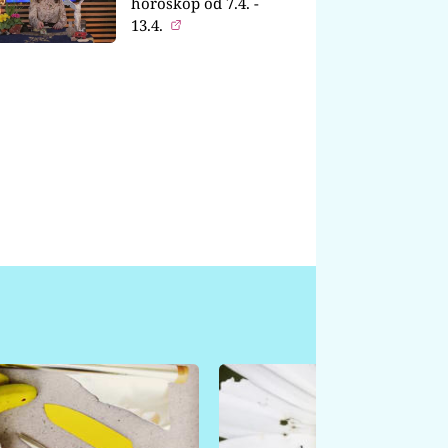
horoskop od 7.4. -
13.4.