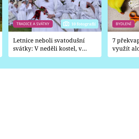
TRADICE A SVÁTKY
BYDLENÍ
10 fotografií
Letnice neboli svatodušní
7 překva
svátky: V neděli kostel, v
využít al
pondělí zábava
Nabrousí
nádobí