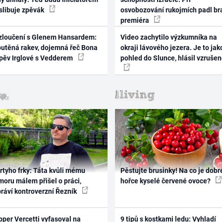
 slibuje zpěvák
osvobozování rukojmích padl br
premiéra
zloučení s Glenem Hansardem:
Video zachytilo výzkumníka na
outěná rakev, dojemná řeč Bona
okraji lávového jezera. Je to jak
zpěv Irglové s Vedderem
pohled do Slunce, hlásil vzruše
rtyho frky: Táta kvůli mému
Pěstujte brusinky! Na co je dobr
oru málem přišel o práci,
hořce kyselé červené ovoce?
práví kontroverzní Řezník
per Vercetti vyfasoval na
9 tipů s kostkami ledu: Vyhladí