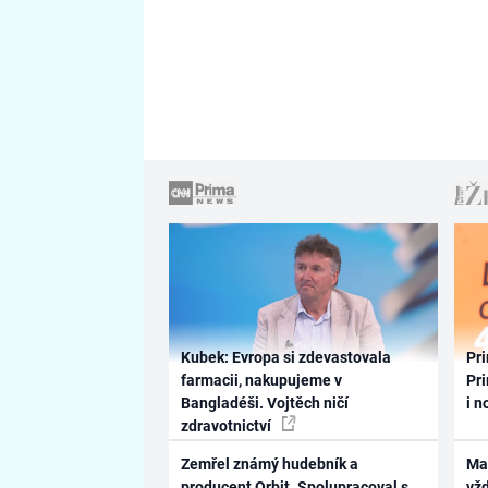
Kubek: Evropa si zdevastovala
Pri
farmacii, nakupujeme v
Pri
Bangladéši. Vojtěch ničí
i n
zdravotnictví
Zemřel známý hudebník a
Ma
producent Orbit. Spolupracoval s
vž