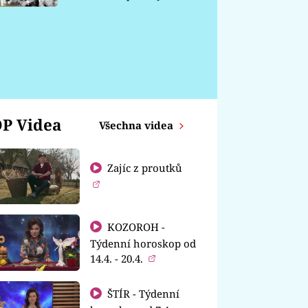
chátrá
P Videa
Všechna videa
Zajíc z proutků
KOZOROH -
Týdenní horoskop od
14.4. - 20.4.
ŠTÍR - Týdenní