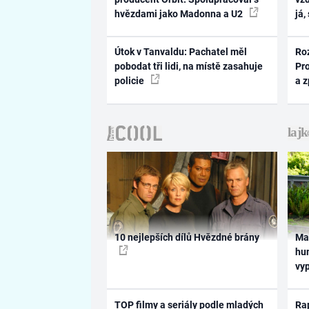
hvězdami jako Madonna a U2
já,
Útok v Tanvaldu: Pachatel měl
Ro
pobodat tři lidi, na místě zasahuje
Pr
policie
a 
10 nejlepších dílů Hvězdné brány
Ma
hum
vy
TOP filmy a seriály podle mladých
Rap