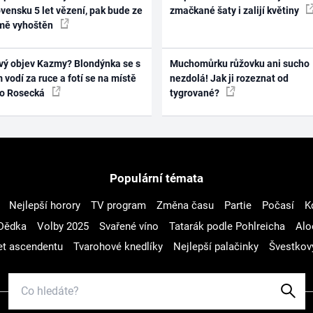
vensku 5 let vězení, pak bude ze
zmačkané šaty i zalijí květiny
mě vyhoštěn
vý objev Kazmy? Blondýnka se s
Muchomůrku růžovku ani sucho
 vodí za ruce a fotí se na místě
nezdolá! Jak ji rozeznat od
ko Rosecká
tygrované?
Populární témata
Nejlepší horory
TV program
Změna času
Partie
Počasí
K
Dědka
Volby 2025
Svařené víno
Tatarák podle Pohlreicha
Alo
t ascendentu
Tvarohové knedlíky
Nejlepší palačinky
Švestkov