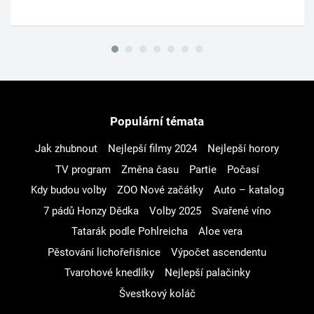
Populární témata
Jak zhubnout
Nejlepší filmy 2024
Nejlepší horory
TV program
Změna času
Partie
Počasí
Kdy budou volby
ZOO Nové začátky
Auto – katalog
7 pádů Honzy Dědka
Volby 2025
Svařené víno
Tatarák podle Pohlreicha
Aloe vera
Pěstování lichořeřišnice
Výpočet ascendentu
Tvarohové knedlíky
Nejlepší palačinky
Švestkový koláč