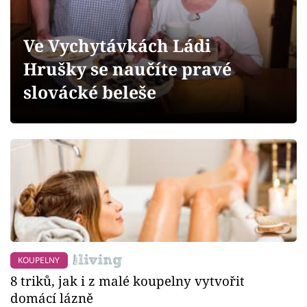
Sledujte prima+
Ve Vychytávkách Ládi
Přihlášení
Hrušky se naučíte pravé
slovácké beleše
Sledujte nás
KOUPELNY
8 triků, jak i z malé koupelny vytvořit
domácí lázně