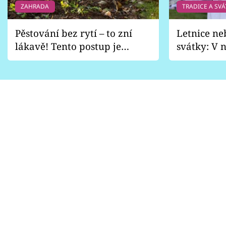
ZAHRADA
TRADICE A SVÁ
Pěstování bez rytí – to zní
Letnice ne
lákavě! Tento postup je
svátky: V n
vhodný jen pro některé
pondělí z
zahrady