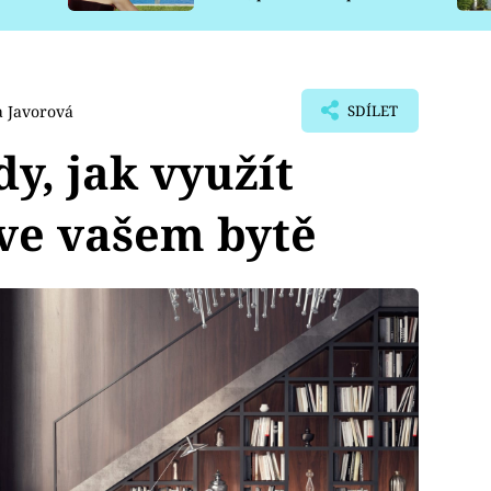
pro psy
a Javorová
SDÍLET
y, jak využít
ve vašem bytě