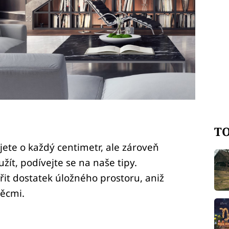
TO
te o každý centimetr, ale zároveň
žít, podívejte se na naše tipy.
it dostatek úložného prostoru, aniž
věcmi.