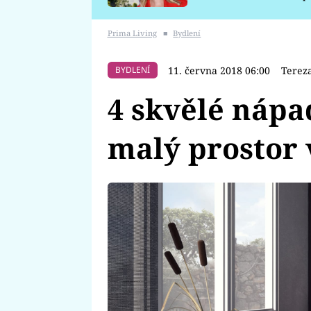
požáru
Prima Living
■
Bydlení
11. června 2018 06:00
Terez
BYDLENÍ
4 skvělé nápad
malý prostor 