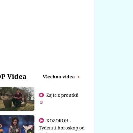
P Videa
Všechna videa
Zajíc z proutků
KOZOROH -
Týdenní horoskop od