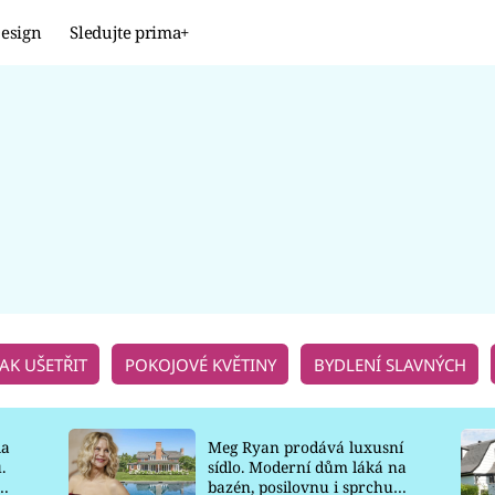
esign
Sledujte prima+
Design
TRENDY
JAK NA TO
PROMĚNY
NAŠE TIPY
JAK UŠETŘIT
POKOJOVÉ KVĚTINY
BYDLENÍ SLAVNÝCH
la
Meg Ryan prodává luxusní
.
sídlo. Moderní dům láká na
o
bazén, posilovnu i sprchu