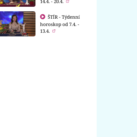
14.4. - 20.4.
ŠTÍR - Týdenní
horoskop od 7.4. -
13.4.