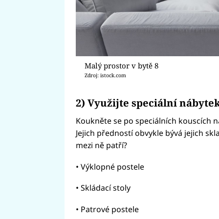
Malý prostor v bytě 8
Zdroj: istock.com
2) Využijte speciální nábyte
Koukněte se po speciálních kouscích 
Jejich předností obvykle bývá jejich s
mezi ně patří?
• Výklopné postele
• Skládací stoly
• Patrové postele