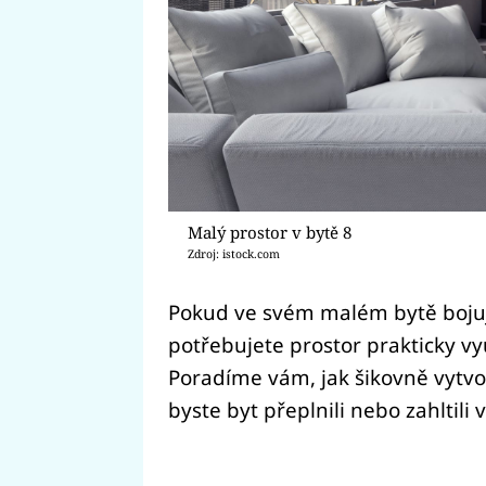
Malý prostor v bytě 8
Zdroj: istock.com
Pokud ve svém malém bytě bojuje
potřebujete prostor prakticky vyu
Poradíme vám, jak šikovně vytvoř
byste byt přeplnili nebo zahltili 