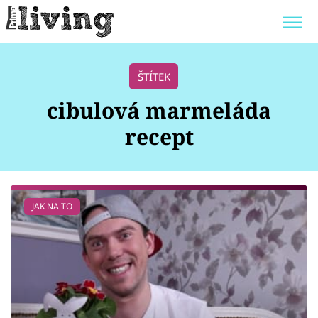
Trendy:
JAK UŠETŘIT
POKOJOVÉ KVĚTINY
ŠTÍTEK
BYDLENÍ SLAVNÝCH
ZAHRADA
cibulová marmeláda
recept
Témata
JAK NA TO
Bydlení
Zahrada
Design