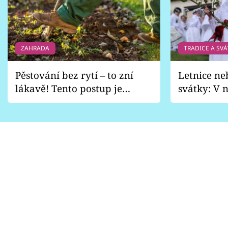
ZAHRADA
TRADICE A SVÁ
Pěstování bez rytí – to zní
Letnice ne
lákavě! Tento postup je
svátky: V n
vhodný jen pro některé
pondělí z
zahrady