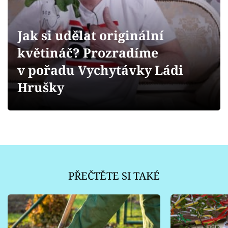
Sledujte prima+
Přihlášení
Jak si udělat originální
květináč? Prozradíme
v pořadu Vychytávky Ládi
Sledujte nás
Hrušky
PŘEČTĚTE SI TAKÉ