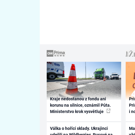
Kraje nedostanou z fondu ani
Pri
korunu na silnice, oznámil Půta.
Pri
Ministerstvo krok vysvětluje
i n
Válka o hořící sklady. Ukrajinci
Ma
udeřili na Wildberries, Rusové na
vž