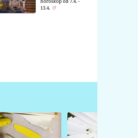
horoskop od 7.4. -
13.4.