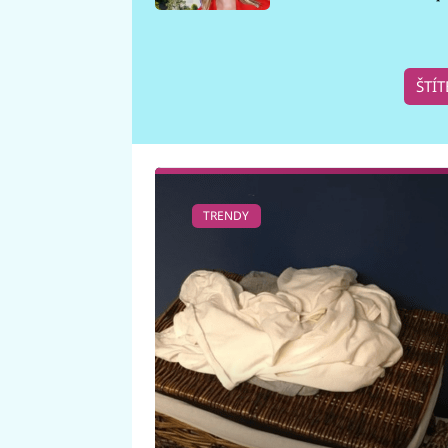
požáru
ŠTÍT
TRENDY