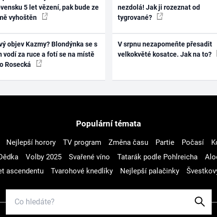
vensku 5 let vězení, pak bude ze
nezdolá! Jak ji rozeznat od
mě vyhoštěn
tygrované?
vý objev Kazmy? Blondýnka se s
V srpnu nezapomeňte přesadit
 vodí za ruce a fotí se na místě
velkokvěté kosatce. Jak na to?
ko Rosecká
Populární témata
Nejlepší horory
TV program
Změna času
Partie
Počasí
K
Dědka
Volby 2025
Svařené víno
Tatarák podle Pohlreicha
Alo
t ascendentu
Tvarohové knedlíky
Nejlepší palačinky
Švestkov