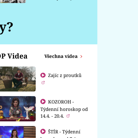
chátrá
y?
P Videa
Všechna videa
Zajíc z proutků
KOZOROH -
Týdenní horoskop od
14.4. - 20.4.
ŠTÍR - Týdenní