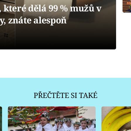
, které dělá 99 % mužů v
y, znáte alespoň
PŘEČTĚTE SI TAKÉ