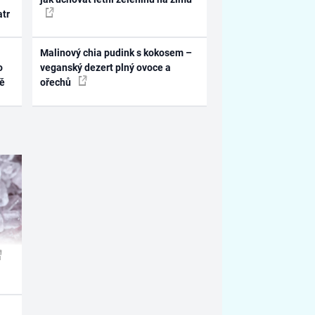
atr
Malinový chia pudink s kokosem –
o
veganský dezert plný ovoce a
ně
ořechů