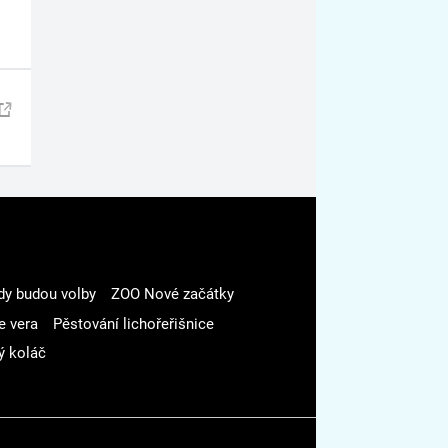
dy budou volby
ZOO Nové začátky
e vera
Pěstování lichořeřišnice
ý koláč