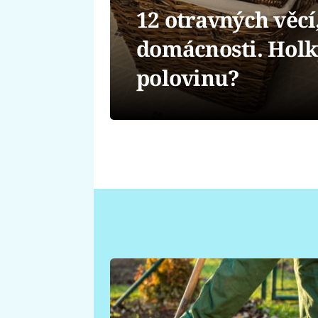
12 otravných věcí
domácnosti. Holk
polovinu?