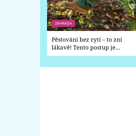
ZAHRADA
Pěstování bez rytí – to zní
lákavě! Tento postup je
vhodný jen pro některé
zahrady