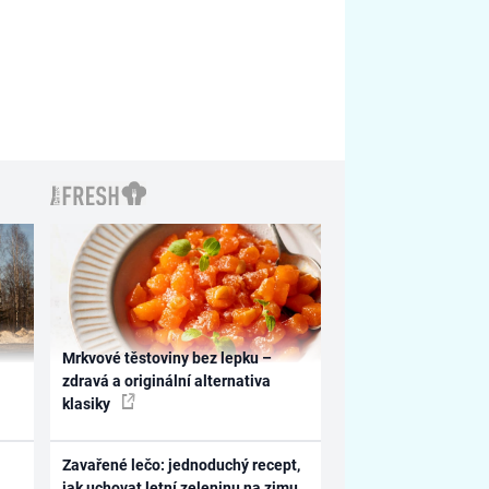
Mrkvové těstoviny bez lepku –
zdravá a originální alternativa
klasiky
Zavařené lečo: jednoduchý recept,
jak uchovat letní zeleninu na zimu