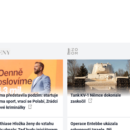
ma představila podzim: startuje
Tank KV-1 Němce dokonale
ma sport, vrací se Polabí, Zrádci
zaskočil
ové kriminálky
thiase Hložka ženy do vztahu
Operace Entebbe ukázala
dy uhnaly: Teď budu iniciátorem
schopnosti Izraele. Při