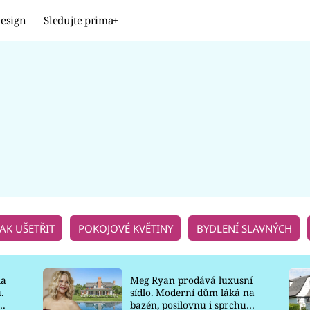
esign
Sledujte prima+
Design
TRENDY
JAK NA TO
PROMĚNY
NAŠE TIPY
JAK UŠETŘIT
POKOJOVÉ KVĚTINY
BYDLENÍ SLAVNÝCH
la
Meg Ryan prodává luxusní
.
sídlo. Moderní dům láká na
o
bazén, posilovnu i sprchu