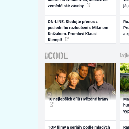
zemědělské zásoby
já,
ON-LINE: Sledujte přenos z
Ro
posledního rozloučení s Milanem
Pr
Knížákem. Promluví Klaus i
a 
Klempíř
10 nejlepších dílů Hvězdné brány
Ma
hum
vy
TOP filmy a seriály podle mladých
Rap