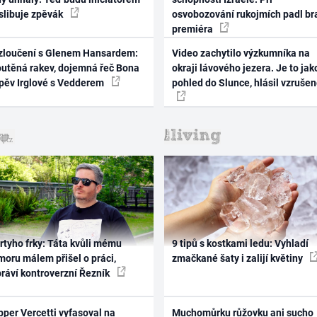
 slibuje zpěvák
osvobozování rukojmích padl br
premiéra
zloučení s Glenem Hansardem:
Video zachytilo výzkumníka na
outěná rakev, dojemná řeč Bona
okraji lávového jezera. Je to jak
zpěv Irglové s Vedderem
pohled do Slunce, hlásil vzruše
rtyho frky: Táta kvůli mému
9 tipů s kostkami ledu: Vyhladí
oru málem přišel o práci,
zmačkané šaty i zalijí květiny
práví kontroverzní Řezník
per Vercetti vyfasoval na
Muchomůrku růžovku ani sucho