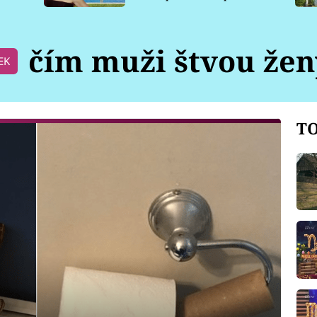
pro psy
čím muži štvou žen
EK
TO