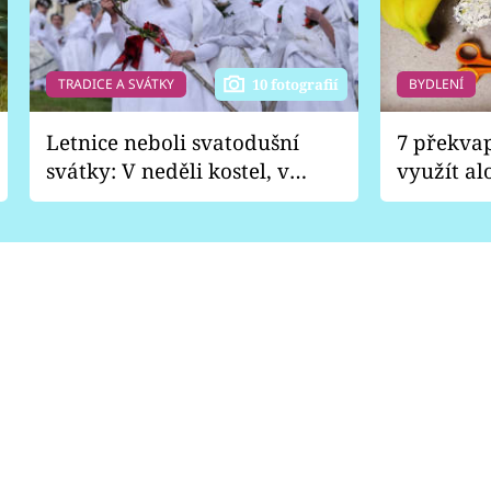
TRADICE A SVÁTKY
BYDLENÍ
10 fotografií
Letnice neboli svatodušní
7 překva
svátky: V neděli kostel, v
využít al
pondělí zábava
Nabrousí
nádobí