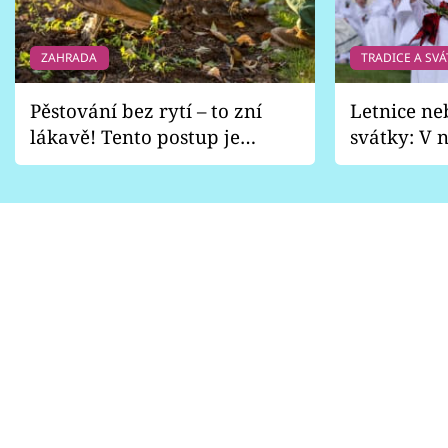
ZAHRADA
TRADICE A SVÁ
Pěstování bez rytí – to zní
Letnice ne
lákavě! Tento postup je
svátky: V n
vhodný jen pro některé
pondělí z
zahrady