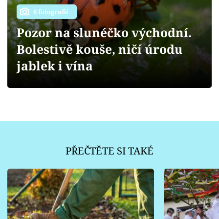
Sledujte prima+
6 fotografií
Pozor na slunéčko východní.
Přihlášení
Bolestivě kouše, ničí úrodu
jablek i vína
Sledujte nás
PŘEČTĚTE SI TAKÉ