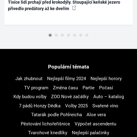
Tisíce lidí prchají před krokodýly. Stoupající keňské jezero
přivedlo predátory až ke dveřím
Populární témata
Jak zhubnout
Nejlepší filmy 2024
Nejlepší horory
TV program
Změna času
Partie
Počasí
Kdy budou volby
ZOO Nové začátky
Auto – katalog
7 pádů Honzy Dědka
Volby 2025
Svařené víno
Tatarák podle Pohlreicha
Aloe vera
Pěstování lichořeřišnice
Výpočet ascendentu
Tvarohové knedlíky
Nejlepší palačinky