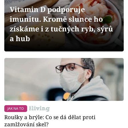
Sledujte prima+
Vitamin D podporuje
imunitu. Kromě slunce ho
Přihlášení
získáme i z tučných ryb, sýrů
a hub
Sledujte nás
JAK NA TO
Roušky a brýle: Co se dá dělat proti
zamlžování skel?