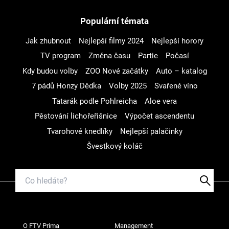
Populární témata
Jak zhubnout
Nejlepší filmy 2024
Nejlepší horory
TV program
Změna času
Partie
Počasí
Kdy budou volby
ZOO Nové začátky
Auto – katalog
7 pádů Honzy Dědka
Volby 2025
Svařené víno
Tatarák podle Pohlreicha
Aloe vera
Pěstování lichořeřišnice
Výpočet ascendentu
Tvarohové knedlíky
Nejlepší palačinky
Švestkový koláč
O FTV Prima
Management