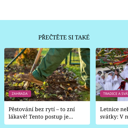
PŘEČTĚTE SI TAKÉ
ZAHRADA
TRADICE A SVÁ
Pěstování bez rytí – to zní
Letnice ne
lákavě! Tento postup je
svátky: V n
vhodný jen pro některé
pondělí z