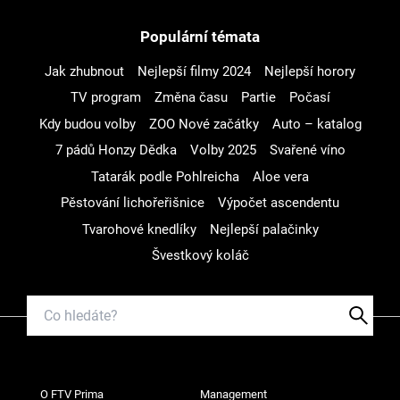
Populární témata
Jak zhubnout
Nejlepší filmy 2024
Nejlepší horory
TV program
Změna času
Partie
Počasí
Kdy budou volby
ZOO Nové začátky
Auto – katalog
7 pádů Honzy Dědka
Volby 2025
Svařené víno
Tatarák podle Pohlreicha
Aloe vera
Pěstování lichořeřišnice
Výpočet ascendentu
Tvarohové knedlíky
Nejlepší palačinky
Švestkový koláč
O FTV Prima
Management