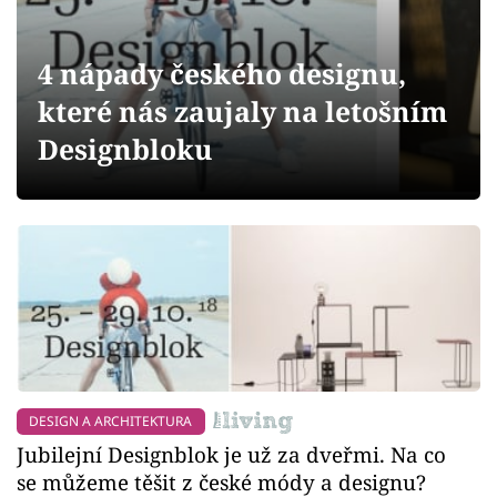
Sledujte prima+
4 nápady českého designu,
Přihlášení
které nás zaujaly na letošním
Designbloku
Sledujte nás
DESIGN A ARCHITEKTURA
Jubilejní Designblok je už za dveřmi. Na co
se můžeme těšit z české módy a designu?