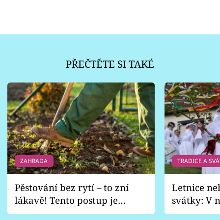
PŘEČTĚTE SI TAKÉ
ZAHRADA
TRADICE A SVÁ
Pěstování bez rytí – to zní
Letnice ne
lákavě! Tento postup je
svátky: V n
vhodný jen pro některé
pondělí z