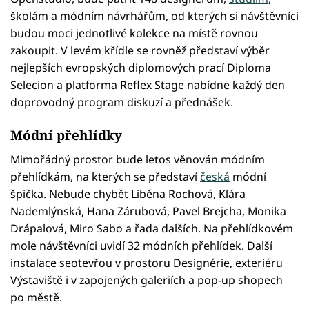
školám a módním návrhářům, od kterých si návštěvníci
budou moci jednotlivé kolekce na místě rovnou
zakoupit. V levém křídle se rovněž představí výběr
nejlepších evropských diplomových prací Diploma
Selecion a platforma Reflex Stage nabídne každý den
doprovodný program diskuzí a přednášek.
Módní přehlídky
Mimořádný prostor bude letos věnován módním
přehlídkám, na kterých se představí
česká
módní
špička. Nebude chybět Liběna Rochová, Klára
Nademlýnská, Hana Zárubová, Pavel Brejcha, Monika
Drápalová, Miro Sabo a řada dalších. Na přehlídkovém
mole návštěvníci uvidí 32 módních přehlídek. Další
instalace seotevřou v prostoru Designérie, exteriéru
Výstaviště i v zapojených galeriích a pop-up shopech
po městě.