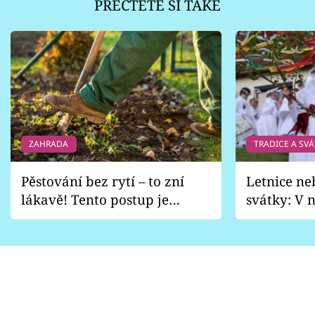
PŘEČTĚTE SI TAKÉ
ZAHRADA
TRADICE A SVÁ
Pěstování bez rytí – to zní
Letnice ne
lákavě! Tento postup je
svátky: V n
vhodný jen pro některé
pondělí z
zahrady