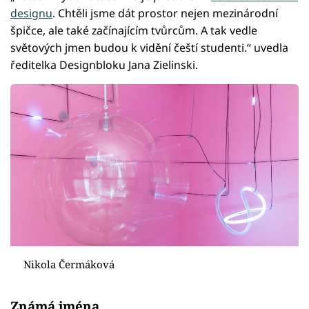
designu
. Chtěli jsme dát prostor nejen mezinárodní
špičce, ale také začínajícím tvůrcům. A tak vedle
světových jmen budou k vidění čeští studenti.“ uvedla
ředitelka Designbloku Jana Zielinski.
Nikola Čermáková
Známá jména