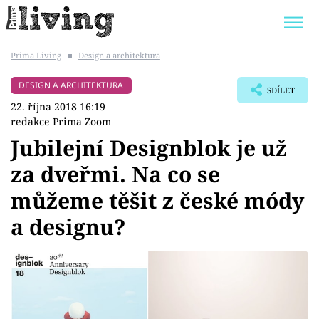
Prima Living
■
Design a architektura
Trendy:
JAK UŠETŘIT
POKOJOVÉ KVĚTINY
DESIGN A ARCHITEKTURA
SDÍLET
BYDLENÍ SLAVNÝCH
ZAHRADA
22. října 2018 16:19
redakce Prima Zoom
Jubilejní Designblok je už
za dveřmi. Na co se
Témata
můžeme těšit z české módy
Bydlení
a designu?
Zahrada
Design