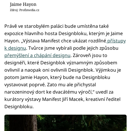
Jaime Hayon
Zdroj: Profimedia.cz
Právě ve starobylém paláci bude umístěna také
expozice hlavního hosta Designbloku, kterým je Jaime
Hayon. „Výstava Manifest chce ukázat rozdílné
přístupy
k designu
. Tvůrce jsme vybírali podle jejich způsobu
přemýšlení a chápání designu
. Zároveň jsou to
designéři, které Designblok významným způsobem
ovlivnil a naopak oni ovlivnili Designblok. Výjimkou je
potom Jamie Hayon, který bude na Designbloku
vystavovat poprvé. Zato mu ale přichystal
narozeninový dort ke dvacátému výročí,“ uvedl za
kurátory výstavy Manifest Jiří Macek, kreativní ředitel
Designbloku.