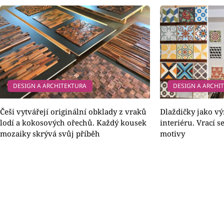
DESIGN A ARCHITEKTURA
DESIGN A ARCHI
Češi vytvářejí originální obklady z vraků
Dlaždičky jako v
lodí a kokosových ořechů. Každý kousek
interiéru. Vrací 
mozaiky skrývá svůj příběh
motivy