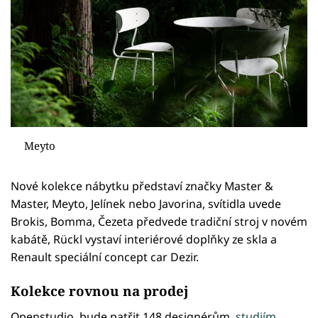
Meyto
Nové kolekce nábytku představí značky Master &
Master, Meyto, Jelínek nebo Javorina, svítidla uvede
Brokis, Bomma, Čezeta předvede tradiční stroj v novém
kabátě, Rückl vystaví interiérové doplňky ze skla a
Renault speciální concept car Dezir.
Kolekce rovnou na prodej
Openstudio, bude patřit 148 designérům,
studiím
,