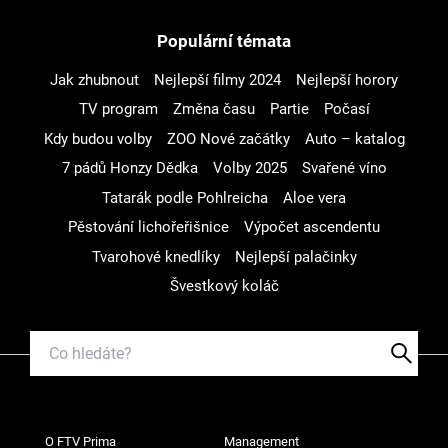
Populární témata
Jak zhubnout
Nejlepší filmy 2024
Nejlepší horory
TV program
Změna času
Partie
Počasí
Kdy budou volby
ZOO Nové začátky
Auto – katalog
7 pádů Honzy Dědka
Volby 2025
Svařené víno
Tatarák podle Pohlreicha
Aloe vera
Pěstování lichořeřišnice
Výpočet ascendentu
Tvarohové knedlíky
Nejlepší palačinky
Švestkový koláč
O FTV Prima
Management