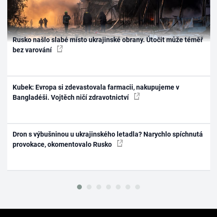
Rusko našlo slabé místo ukrajinské obrany. Útočit může téměř
bez varování
Kubek: Evropa si zdevastovala farmacii, nakupujeme v
Bangladéši. Vojtěch ničí zdravotnictví
Dron s výbušninou u ukrajinského letadla? Narychlo spíchnutá
provokace, okomentovalo Rusko