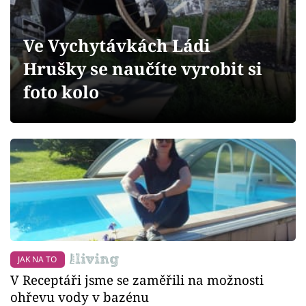
Sledujte prima+
Ve Vychytávkách Ládi
Přihlášení
Hrušky se naučíte vyrobit si
foto kolo
Sledujte nás
JAK NA TO
V Receptáři jsme se zaměřili na možnosti
ohřevu vody v bazénu