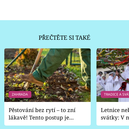
PŘEČTĚTE SI TAKÉ
ZAHRADA
TRADICE A SVÁ
Pěstování bez rytí – to zní
Letnice ne
lákavě! Tento postup je
svátky: V n
vhodný jen pro některé
pondělí z