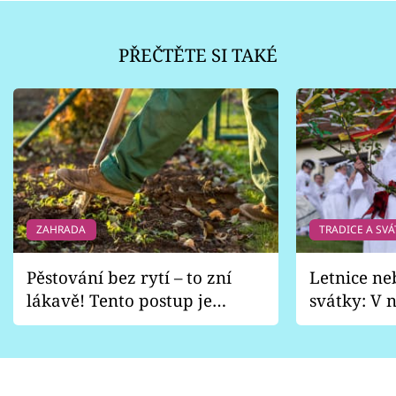
PŘEČTĚTE SI TAKÉ
ZAHRADA
TRADICE A SVÁ
Pěstování bez rytí – to zní
Letnice ne
lákavě! Tento postup je
svátky: V n
vhodný jen pro některé
pondělí z
zahrady