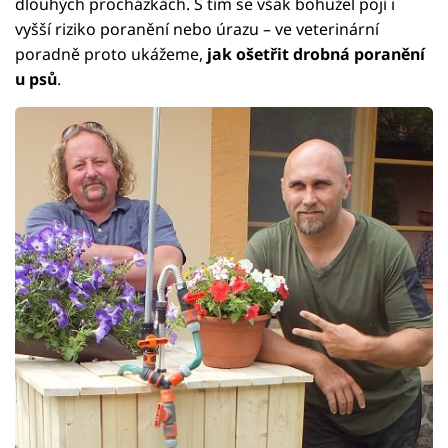
dlouhých procházkách. S tím se však bohužel pojí i
vyšší riziko poranění nebo úrazu – ve veterinární
poradně proto ukážeme,
jak ošetřit drobná poranění
u psů
.