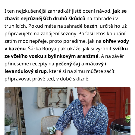
I ten nejzkušenější zahrádkář jistě ocení návod,
jak se
zbavit nejrůznějších druhů škůdců
na zahradě i v
truhlících. Pokud máte na zahradě bazén, určitě ho už
připravujete na zahájení sezony. Počasí letos koupání
zatím moc nepřeje, proto poradíme, jak na
ohřev vody
v bazénu
. Šárka Rooya pak ukáže, jak si vyrobit
svíčku
ze včelího vosku s bylinkovým aranžmá
. A na závěr
přineseme recepty na
pečený čaj
a
mátový i
levandulový sirup
, které si na zimu můžete začít
připravovat právě teď, v době sklizně.