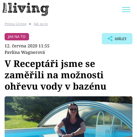
Prima Living
■
Jak na to
Trendy:
JAK UŠETŘIT
POKOJOVÉ KVĚTINY
JAK NA TO
SDÍLET
BYDLENÍ SLAVNÝCH
ZAHRADA
12. června 2020 11:55
Pavlína Wagnerová
V Receptáři jsme se
zaměřili na možnosti
Témata
ohřevu vody v bazénu
Bydlení
Zahrada
Design