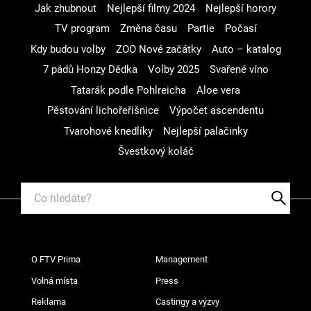
Jak zhubnout
Nejlepší filmy 2024
Nejlepší horory
TV program
Změna času
Partie
Počasí
Kdy budou volby
ZOO Nové začátky
Auto – katalog
7 pádů Honzy Dědka
Volby 2025
Svařené víno
Tatarák podle Pohlreicha
Aloe vera
Pěstování lichořeřišnice
Výpočet ascendentu
Tvarohové knedlíky
Nejlepší palačinky
Švestkový koláč
O FTV Prima
Management
Volná místa
Press
Reklama
Castingy a výzvy