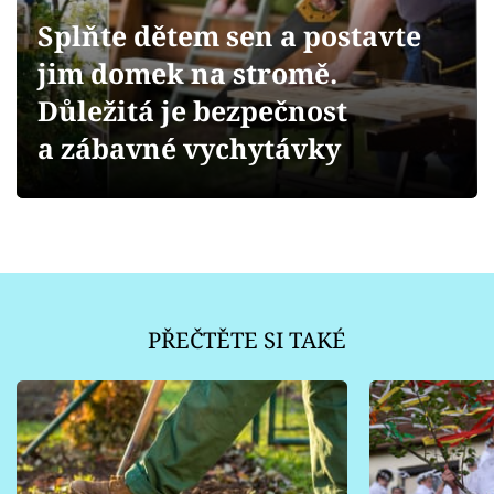
Sledujte prima+
Splňte dětem sen a postavte
jim domek na stromě.
Přihlášení
Důležitá je bezpečnost
a zábavné vychytávky
Sledujte nás
PŘEČTĚTE SI TAKÉ