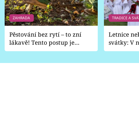
ZAHRADA
TRADICE A SVÁ
Pěstování bez rytí – to zní
Letnice ne
lákavě! Tento postup je
svátky: V n
vhodný jen pro některé
pondělí z
zahrady