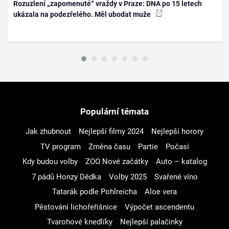
Rozuzlení „zapomenuté“ vraždy v Praze: DNA po 15 letech
ukázala na podezřelého. Měl ubodat muže
Populární témata
Jak zhubnout
Nejlepší filmy 2024
Nejlepší horory
TV program
Změna času
Partie
Počasí
Kdy budou volby
ZOO Nové začátky
Auto – katalog
7 pádů Honzy Dědka
Volby 2025
Svařené víno
Tatarák podle Pohlreicha
Aloe vera
Pěstování lichořeřišnice
Výpočet ascendentu
Tvarohové knedlíky
Nejlepší palačinky