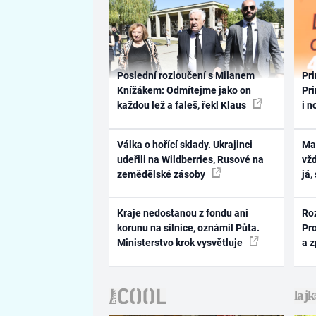
Poslední rozloučení s Milanem
Pri
Knížákem: Odmítejme jako on
Pri
každou lež a faleš, řekl Klaus
i n
Válka o hořící sklady. Ukrajinci
Ma
udeřili na Wildberries, Rusové na
vž
zemědělské zásoby
já,
Kraje nedostanou z fondu ani
Ro
korunu na silnice, oznámil Půta.
Pr
Ministerstvo krok vysvětluje
a 