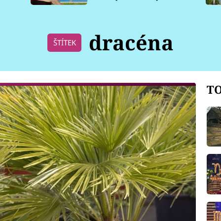
pro psy
dracéna
ŠTÍTEK
TO