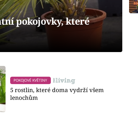
tní pokojovky, které
POKOJOVÉ KVĚTINY
5 rostlin, které doma vydrží všem
lenochům