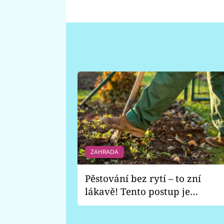
ZAHRADA
Pěstování bez rytí – to zní
lákavě! Tento postup je
vhodný jen pro některé
zahrady