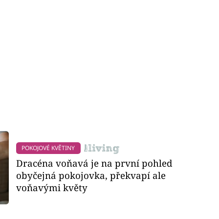
POKOJOVÉ KVĚTINY
Dracéna voňavá je na první pohled
obyčejná pokojovka, překvapí ale
voňavými květy