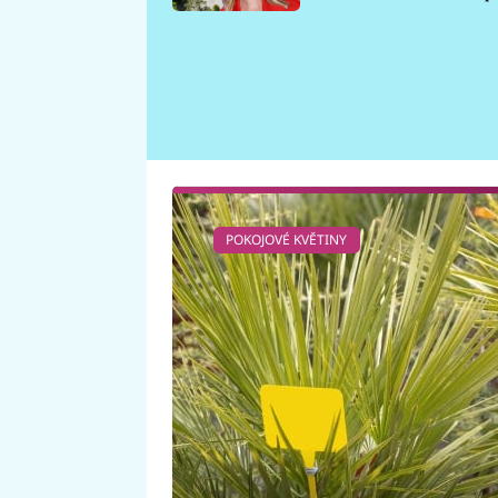
požáru
POKOJOVÉ KVĚTINY