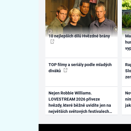
10 nejlepších dílů Hvězdné brány
Ma
hum
vy
TOP filmy a seriály podle mladých
Rap
diváků
Slo
ze
Nejen Robbie Williams.
No
LOVESTREAM 2026 přiveze
ním
hvězdy, které běžně uvidíte jen na
ja
největších světových festivalech