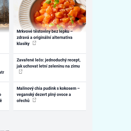
Mrkvové těstoviny bez lepku –
zdravá a originální alternativa
klasiky
Zavařené lečo: jednoduchý recept,
jak uchovat letní zeleninu na zimu
atr
Malinový chia pudink s kokosem –
o
veganský dezert plný ovoce a
ně
ořechů