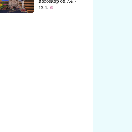
horoskop od 7.4. -
13.4.