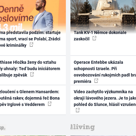
ma představila podzim: startuje
Tank KV-1 Němce dokonale
ma sport, vrací se Polabí, Zrádci
zaskočil
ové kriminálky
thiase Hložka ženy do vztahu
Operace Entebbe ukázala
dy uhnaly: Teď budu iniciátorem
schopnosti Izraele. Při
 slibuje zpěvák
osvobozování rukojmích padl br
premiéra
zloučení s Glenem Hansardem:
Video zachytilo výzkumníka na
outěná rakev, dojemná řeč Bona
okraji lávového jezera. Je to jak
zpěv Irglové s Vedderem
pohled do Slunce, hlásil vzruše