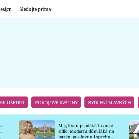
esign
Sledujte prima+
Design
TRENDY
JAK NA TO
PROMĚNY
NAŠE TIPY
JAK UŠETŘIT
POKOJOVÉ KVĚTINY
BYDLENÍ SLAVNÝCH
la
Meg Ryan prodává luxusní
.
sídlo. Moderní dům láká na
o
bazén, posilovnu i sprchu