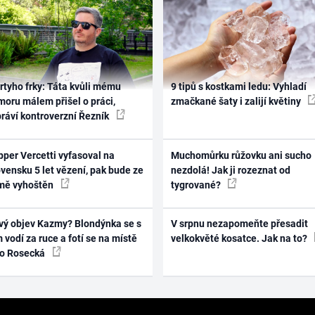
rtyho frky: Táta kvůli mému
9 tipů s kostkami ledu: Vyhladí
oru málem přišel o práci,
zmačkané šaty i zalijí květiny
práví kontroverzní Řezník
per Vercetti vyfasoval na
Muchomůrku růžovku ani sucho
vensku 5 let vězení, pak bude ze
nezdolá! Jak ji rozeznat od
mě vyhoštěn
tygrované?
vý objev Kazmy? Blondýnka se s
V srpnu nezapomeňte přesadit
 vodí za ruce a fotí se na místě
velkokvěté kosatce. Jak na to?
ko Rosecká