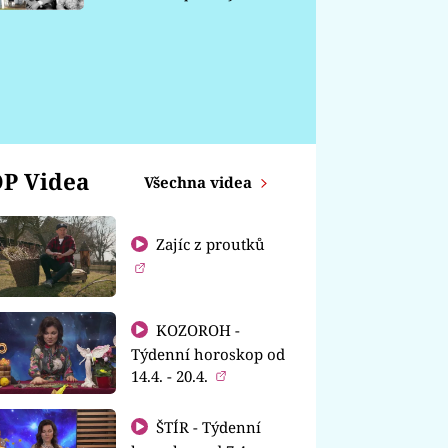
chátrá
P Videa
Všechna videa
Zajíc z proutků
KOZOROH -
Týdenní horoskop od
14.4. - 20.4.
ŠTÍR - Týdenní