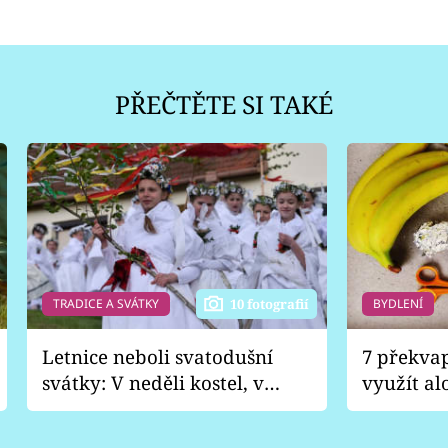
PŘEČTĚTE SI TAKÉ
TRADICE A SVÁTKY
BYDLENÍ
10 fotografií
Letnice neboli svatodušní
7 překva
svátky: V neděli kostel, v
využít al
pondělí zábava
Nabrousí
nádobí