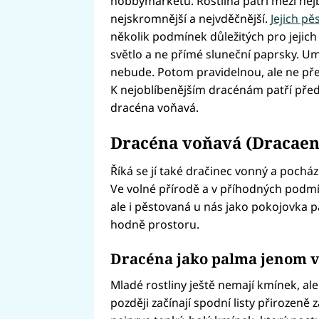
hobbymarketů. Rostlina patří mezi nejb
nejskromnější a nejvděčnější.
Jejich pě
několik podmínek důležitých pro jejich
světlo a ne přímé sluneční paprsky. Umí
nebude. Potom pravidelnou, ale ne pře
K nejoblíbenějším dracénám patří pře
dracéna voňavá.
Dracéna voňavá (Dracaen
Říká se jí také dračinec vonný a pocház
Ve volné přírodě a v příhodných podmí
ale i pěstovaná u nás jako pokojovka pa
hodně prostoru.
Dracéna jako palma jenom 
Mladé rostliny ještě nemají kmínek, ale 
později začínají spodní listy přirozeně 