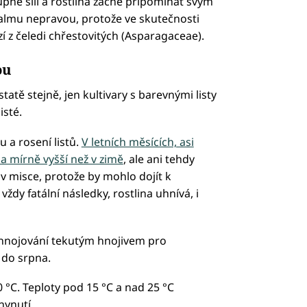
upně sílí a rostlina začne připomínat svým
palmu nepravou, protože ve skutečnosti
 z čeledi chřestovitých (Asparagaceae).
ou
tatě stejně, jen kultivary s barevnými listy
isté.
 a rosení listů.
V letních měsících, asi
ka mírně vyšší než v zimě
, ale ani tehdy
v misce, protože by mohlo dojít k
ždy fatální následky, rostlina uhnívá, i
ihnojování tekutým hnojivem pro
 do srpna.
 °C. Teploty pod 15 °C a nad 25 °C
hynutí.