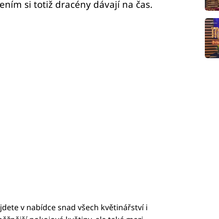
tením si totiž dracény dávají na čas.
jdete v nabídce snad všech květinářství i