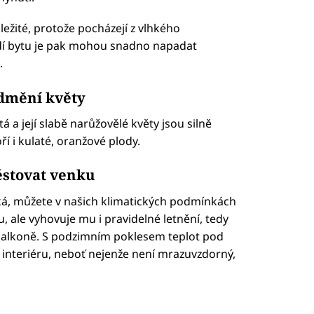
ležité, protože pocházejí z vlhkého
dí bytu je pak mohou snadno napadat
.
odmění květy
 a její slabě narůžovělé květy jsou silně
í i kulaté, oranžové plody.
ěstovat venku
íká, můžete v našich klimatických podmínkách
, ale vyhovuje mu i pravidelné letnění, tedy
balkoně. S podzimním poklesem teplot pod
 interiéru, neboť nejenže není mrazuvzdorný,