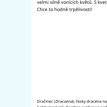
velmi silně vonících květů. S kve
Chce to hodně trpělivosti!
Dračinec (
Dracaena
), česky dracéna
na