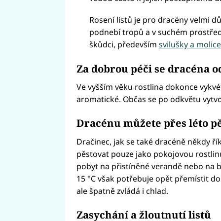
Rosení listů je pro dracény velmi dů
podnebí tropů a v suchém prostře
škůdci, především
svilušky a molice
Za dobrou péči se dracéna 
Ve vyšším věku rostlina dokonce vykvétá
aromatické. Občas se po odkvětu vytvoř
Dracénu můžete přes léto p
Dračinec, jak se také dracéně někdy ř
pěstovat pouze jako pokojovou rostlinu
pobyt na přistíněné verandě nebo na 
15 °C však potřebuje opět přemístit do
ale špatně zvládá i chlad.
Zasychání a žloutnutí listů