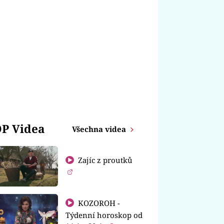
P Videa
Všechna videa
Zajíc z proutků
KOZOROH -
Týdenní horoskop od