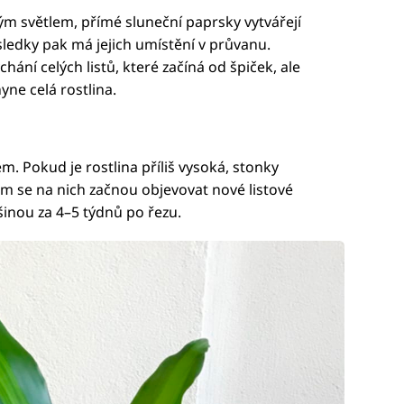
ým světlem, přímé sluneční paprsky vytvářejí
sledky pak má jejich umístění v průvanu.
ání celých listů, které začíná od špiček, ale
yne celá rostlina.
. Pokud je rostlina příliš vysoká, stonky
m se na nich začnou objevovat nové listové
tšinou za 4–5 týdnů po řezu.