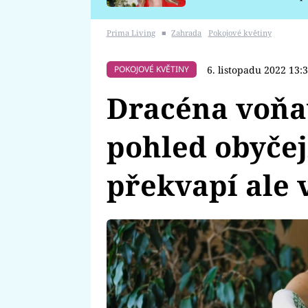
požáru
Prima Living
■
Zahrada
Pokojové květiny
6. listopadu 2022 13:
POKOJOVÉ KVĚTINY
Dracéna voňav
pohled obyčej
překvapí ale