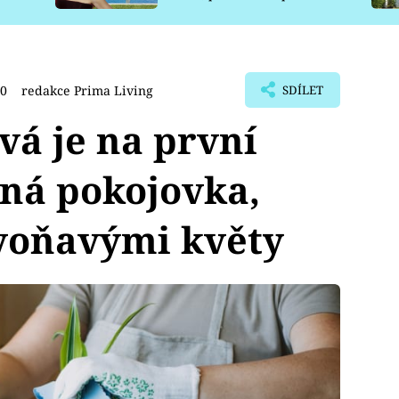
pro psy
30
redakce Prima Living
SDÍLET
á je na první
ná pokojovka,
 voňavými květy