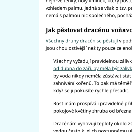
nejprve tenký, holý kmínek, který post
vzhledem palmu. Jedná se však o tzv. 
nemá s palmou nic společného, pochází
Jak pěstovat dracénu voňav
Všechny druhy dracén se pěstují
v pods
jsou choulostivější než ty pouze zelenol
Všechny vyžadují pravidelnou zálivku
od dubna do září, by měla být záliv
by voda nikdy neměla zůstávat stát 
zahnívání kořenů. To pak má téměř v
když se ji pokusíte rychle přesadit.
Rostlinám prospívá i pravidelné př
pokojové květiny zhruba od března
Dracénám vyhovují teploty okolo 20
vedou často k jejich postupnému u