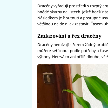
Dracény vyžadují prostředí s rozptýlen
hnědé skvrny na listech. Ještě horší ná
Následkem je žloutnutí a postupné usych
většinou nejde nijak zastavit. Časem uh
Zmlazování a řez dracény
Dracény nemívají s řezem žádný problém
můžete seříznout podle potřeby a čase
výhony. Netrvá to ani příliš dlouho, vě