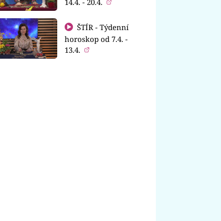
14.4. - 20.4.
ŠTÍR - Týdenní
horoskop od 7.4. -
13.4.