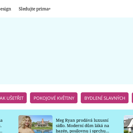
esign
Sledujte prima+
Design
TRENDY
JAK NA TO
PROMĚNY
NAŠE TIPY
JAK UŠETŘIT
POKOJOVÉ KVĚTINY
BYDLENÍ SLAVNÝCH
la
Meg Ryan prodává luxusní
.
sídlo. Moderní dům láká na
o
bazén, posilovnu i sprchu