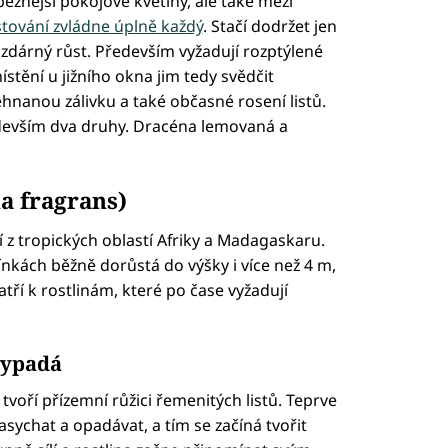
ěžnější pokojové květiny, ale také mezi
stování zvládne úplně každý
. Stačí dodržet jen
 zdárný růst. Především vyžadují rozptýlené
stění u jižního okna jim tedy svědčit
hnanou zálivku a také občasné rosení listů.
devším dva druhy. Dracéna lemovaná a
a fragrans)
í z tropických oblastí Afriky a Madagaskaru.
nkách běžně dorůstá do výšky i více než 4 m,
tří k rostlinám, které po čase vyžadují
vypadá
tvoří přízemní růžici řemenitých listů. Teprve
zasychat a opadávat, a tím se začíná tvořit