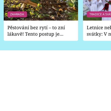
ZAHRADA
TRADICE A SVÁ
Pěstování bez rytí – to zní
Letnice ne
lákavě! Tento postup je
svátky: V n
vhodný jen pro některé
pondělí z
zahrady