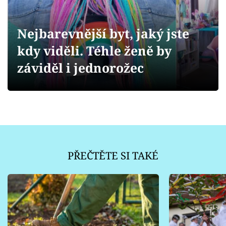
Sledujte prima+
Nejbarevnější byt, jaký jste
Přihlášení
kdy viděli. Téhle ženě by
záviděl i jednorožec
Sledujte nás
PŘEČTĚTE SI TAKÉ