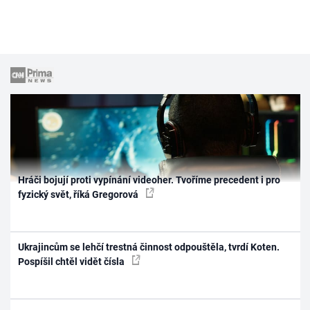
Hráči bojují proti vypínání videoher. Tvoříme precedent i pro
fyzický svět, říká Gregorová
Ukrajincům se lehčí trestná činnost odpouštěla, tvrdí Koten.
Pospíšil chtěl vidět čísla