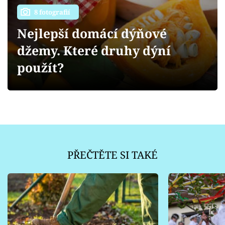
Sledujte prima+
8 fotografií
Nejlepší domácí dýňové
Přihlášení
džemy. Které druhy dýní
použít?
Sledujte nás
PŘEČTĚTE SI TAKÉ