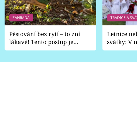
ZAHRADA
TRADICE A SVÁ
Pěstování bez rytí – to zní
Letnice ne
lákavě! Tento postup je
svátky: V n
vhodný jen pro některé
pondělí z
zahrady