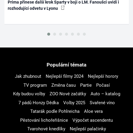
Prima přinese další krok Sparty v boji o LM. Fanoušci uvidí i
rozhodující odvetu v Lyonu
Populární témata
Jak zhubnout
Nejlepší filmy 2024
Nejlepší horory
TV program
Změna času
Partie
Počasí
Kdy budou volby
ZOO Nové začátky
Auto – katalog
7 pádů Honzy Dědka
Volby 2025
Svařené víno
Tatarák podle Pohlreicha
Aloe vera
Pěstování lichořeřišnice
Výpočet ascendentu
Tvarohové knedlíky
Nejlepší palačinky