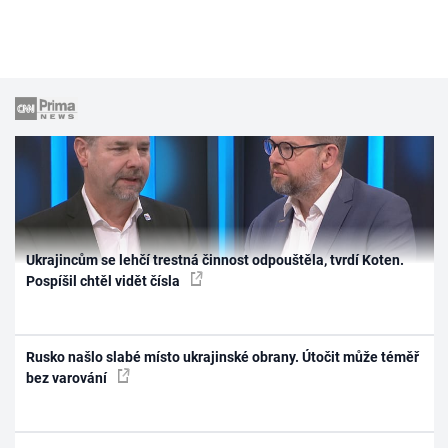
Ukrajincům se lehčí trestná činnost odpouštěla, tvrdí Koten.
Pospíšil chtěl vidět čísla
Rusko našlo slabé místo ukrajinské obrany. Útočit může téměř
bez varování