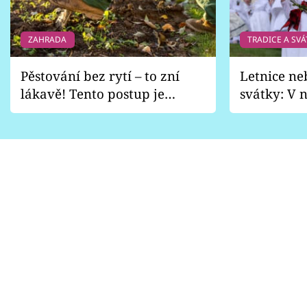
ZAHRADA
TRADICE A SVÁ
Pěstování bez rytí – to zní
Letnice ne
lákavě! Tento postup je
svátky: V n
vhodný jen pro některé
pondělí z
zahrady