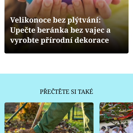
Sledujte prima+
Velikonoce bez plýtvání:
Přihlášení
Upečte beránka bez vajec a
vyrobte přírodní dekorace
Sledujte nás
PŘEČTĚTE SI TAKÉ