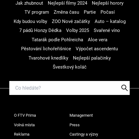
Jak zhubnout
Nejlepší filmy 2024
Nejlepší horory
TV program
Změna času
Partie
Počasí
Kdy budou volby
ZOO Nové začátky
Auto – katalog
7 pádů Honzy Dědka
Volby 2025
Svařené víno
Tatarák podle Pohlreicha
Aloe vera
Pěstování lichořeřišnice
Výpočet ascendentu
Tvarohové knedlíky
Nejlepší palačinky
Švestkový koláč
O FTV Prima
Management
Volná místa
Press
Reklama
Castingy a výzvy