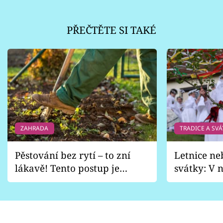
PŘEČTĚTE SI TAKÉ
ZAHRADA
TRADICE A SVÁ
Pěstování bez rytí – to zní
Letnice ne
lákavě! Tento postup je
svátky: V n
vhodný jen pro některé
pondělí z
zahrady