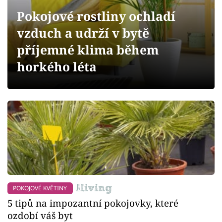
Sledujte prima+
Pokojové rostliny ochladí
vzduch a udrží v bytě
Přihlášení
příjemné klima během
horkého léta
Sledujte nás
POKOJOVÉ KVĚTINY
5 tipů na impozantní pokojovky, které
ozdobí váš byt