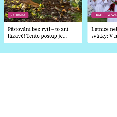
ZAHRADA
TRADICE A SVÁ
Pěstování bez rytí – to zní
Letnice ne
lákavě! Tento postup je
svátky: V n
vhodný jen pro některé
pondělí z
zahrady