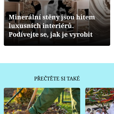
Sledujte prima+
Minerální stěny jsou hitem
Přihlášení
luxusních interiérů.
Podívejte se, jak je vyrobit
Sledujte nás
PŘEČTĚTE SI TAKÉ