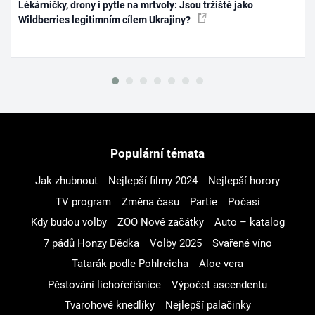
Lékárničky, drony i pytle na mrtvoly: Jsou tržiště jako
Wildberries legitimním cílem Ukrajiny?
Populární témata
Jak zhubnout
Nejlepší filmy 2024
Nejlepší horory
TV program
Změna času
Partie
Počasí
Kdy budou volby
ZOO Nové začátky
Auto – katalog
7 pádů Honzy Dědka
Volby 2025
Svařené víno
Tatarák podle Pohlreicha
Aloe vera
Pěstování lichořeřišnice
Výpočet ascendentu
Tvarohové knedlíky
Nejlepší palačinky