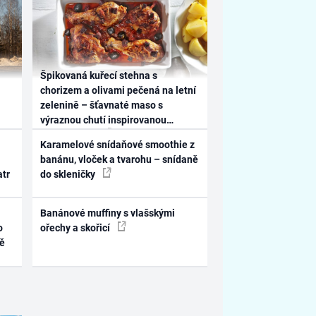
Špikovaná kuřecí stehna s
chorizem a olivami pečená na letní
zelenině – šťavnaté maso s
výraznou chutí inspirovanou
Španělskem
Karamelové snídaňové smoothie z
banánu, vloček a tvarohu – snídaně
atr
do skleničky
Banánové muffiny s vlašskými
o
ořechy a skořicí
ně