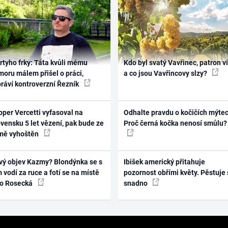
rtyho frky: Táta kvůli mému
Kdo byl svatý Vavřinec, patron v
oru málem přišel o práci,
a co jsou Vavřincovy slzy?
práví kontroverzní Řezník
per Vercetti vyfasoval na
Odhalte pravdu o kočičích mýtec
vensku 5 let vězení, pak bude ze
Proč černá kočka nenosí smůlu?
mě vyhoštěn
vý objev Kazmy? Blondýnka se s
Ibišek americký přitahuje
 vodí za ruce a fotí se na místě
pozornost obřími květy. Pěstuje 
ko Rosecká
snadno