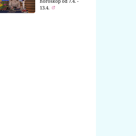
horoskop od 7.4. -
13.4.