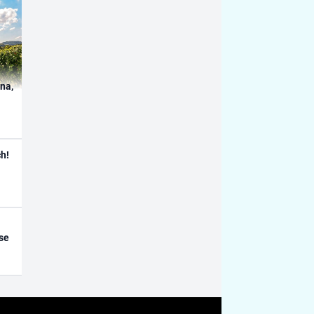
ína,
h!
se