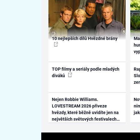
10 nejlepších dílů Hvězdné brány
Ma
hum
vy
TOP filmy a seriály podle mladých
Rap
diváků
Slo
ze
Nejen Robbie Williams.
No
LOVESTREAM 2026 přiveze
ním
hvězdy, které běžně uvidíte jen na
ja
největších světových festivalech