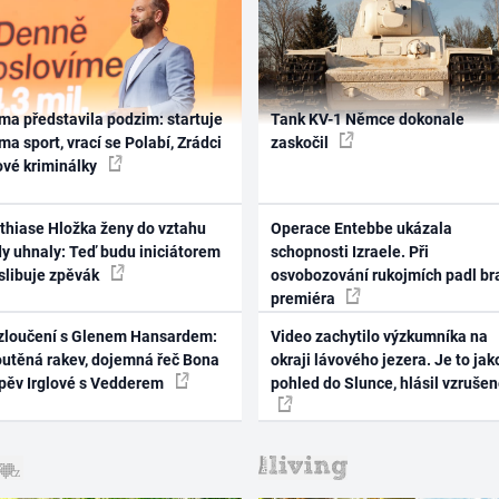
ma představila podzim: startuje
Tank KV-1 Němce dokonale
ma sport, vrací se Polabí, Zrádci
zaskočil
ové kriminálky
thiase Hložka ženy do vztahu
Operace Entebbe ukázala
dy uhnaly: Teď budu iniciátorem
schopnosti Izraele. Při
 slibuje zpěvák
osvobozování rukojmích padl br
premiéra
zloučení s Glenem Hansardem:
Video zachytilo výzkumníka na
outěná rakev, dojemná řeč Bona
okraji lávového jezera. Je to jak
zpěv Irglové s Vedderem
pohled do Slunce, hlásil vzruše