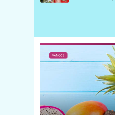
požáru
VÁNOCE