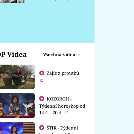
chátrá
P Videa
Všechna videa
Zajíc z proutků
KOZOROH -
Týdenní horoskop od
14.4. - 20.4.
ŠTÍR - Týdenní