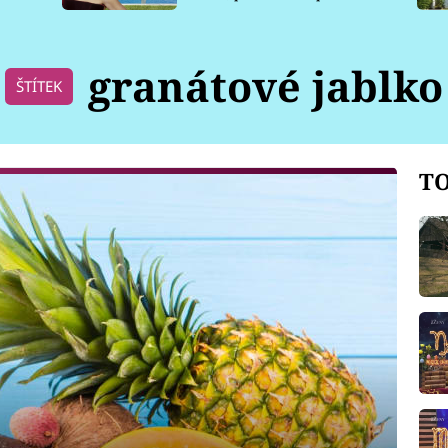
pro psy
granátové jablko
ŠTÍTEK
TO