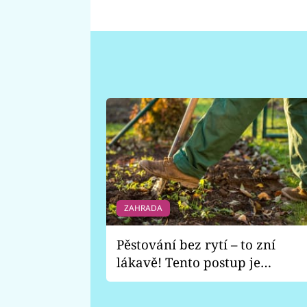
ZAHRADA
Pěstování bez rytí – to zní
lákavě! Tento postup je
vhodný jen pro některé
zahrady