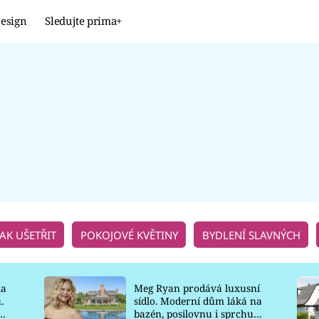
esign
Sledujte prima+
Design
TRENDY
JAK NA TO
PROMĚNY
NAŠE TIPY
JAK UŠETŘIT
POKOJOVÉ KVĚTINY
BYDLENÍ SLAVNÝCH
la
Meg Ryan prodává luxusní
.
sídlo. Moderní dům láká na
o
bazén, posilovnu i sprchu