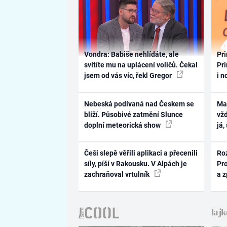
Vondra: Babiše nehlídáte, ale
Pri
svítíte mu na uplácení voličů. Čekal
Pri
jsem od vás víc, řekl Gregor
i n
Nebeská podívaná nad Českem se
Ma
blíží. Působivé zatmění Slunce
vž
doplní meteorická show
já,
Češi slepě věřili aplikaci a přecenili
Ro
síly, píší v Rakousku. V Alpách je
Pr
zachraňoval vrtulník
a 