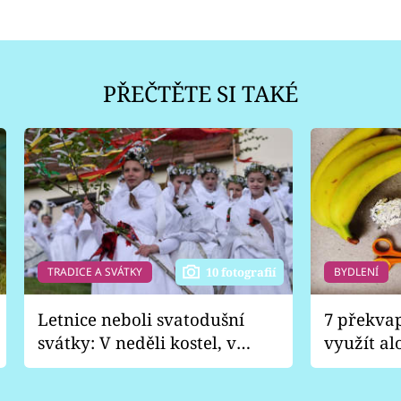
PŘEČTĚTE SI TAKÉ
TRADICE A SVÁTKY
BYDLENÍ
10 fotografií
Letnice neboli svatodušní
7 překva
svátky: V neděli kostel, v
využít al
pondělí zábava
Nabrousí
nádobí