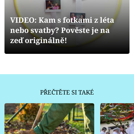
Sledujte prima+
VIDEO: Kam s fotkami z léta
Přihlášení
nebo svatby? Pověste je na
zeď originálně!
Sledujte nás
PŘEČTĚTE SI TAKÉ