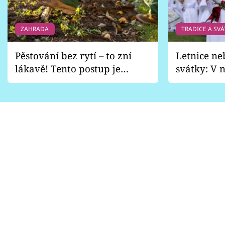
ZAHRADA
TRADICE A SVÁ
Pěstování bez rytí – to zní
Letnice ne
lákavě! Tento postup je
svátky: V n
vhodný jen pro některé
pondělí z
zahrady