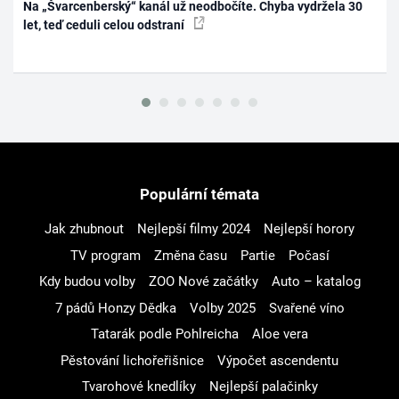
Na „Švarcenberský“ kanál už neodbočíte. Chyba vydržela 30
let, teď ceduli celou odstraní
Populární témata
Jak zhubnout
Nejlepší filmy 2024
Nejlepší horory
TV program
Změna času
Partie
Počasí
Kdy budou volby
ZOO Nové začátky
Auto – katalog
7 pádů Honzy Dědka
Volby 2025
Svařené víno
Tatarák podle Pohlreicha
Aloe vera
Pěstování lichořeřišnice
Výpočet ascendentu
Tvarohové knedlíky
Nejlepší palačinky