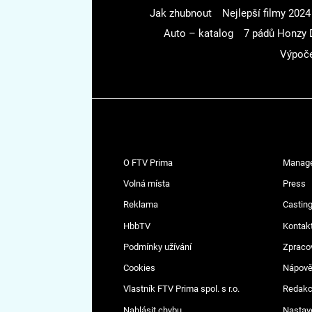
Jak zhubnout
Nejlepší filmy 2024
Auto – katalog
7 pádů Honzy 
Výpoče
O FTV Prima
Manag
Volná místa
Press
Reklama
Casting
HbbTV
Kontak
Podmínky užívání
Zpraco
Cookies
Nápov
Vlastník FTV Prima spol. s r.o.
Redak
Nahlásit chybu
Nastav