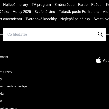
Nejlepší horory
TV program
Změna času
Partie
Počasí
K
Dědka
Volby 2025
Svařené víno
Tatarák podle Pohlreicha
Alo
t ascendentu
Tvarohové knedlíky
Nejlepší palačinky
Švestkov
ement
App
y a výzvy
ty
vání osobních údajů
ěda
ce
ení soukromí