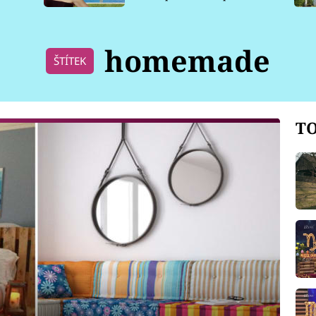
pro psy
homemade
ŠTÍTEK
TO