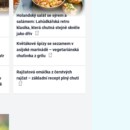
Holandský salát se sýrem a
salámem: Lahůdkářská retro
klasika, která chutná stejně skvěle
jako dřív
Květákové špízy se sezamem v
asijské marinádě – vegetariánská
atr
chuťovka z grilu
Rajčatová omáčka z čerstvých
o
rajčat – základní recept plný chuti
ně