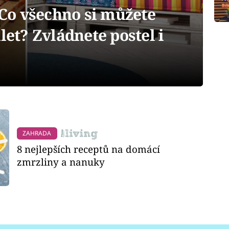
: Co všechno si můžete
let? Zvládnete postel i
ZAHRADA
8 nejlepších receptů na domácí
zmrzliny a nanuky