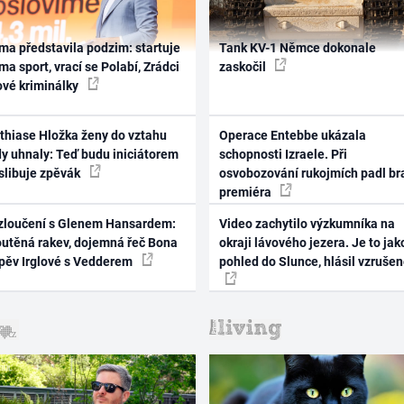
ma představila podzim: startuje
Tank KV-1 Němce dokonale
ma sport, vrací se Polabí, Zrádci
zaskočil
ové kriminálky
thiase Hložka ženy do vztahu
Operace Entebbe ukázala
dy uhnaly: Teď budu iniciátorem
schopnosti Izraele. Při
 slibuje zpěvák
osvobozování rukojmích padl br
premiéra
zloučení s Glenem Hansardem:
Video zachytilo výzkumníka na
outěná rakev, dojemná řeč Bona
okraji lávového jezera. Je to jak
zpěv Irglové s Vedderem
pohled do Slunce, hlásil vzruše