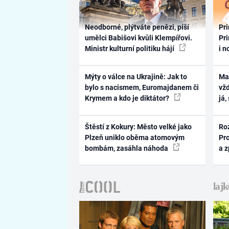
Neodborné, plýtváte penězi, píší
Pri
umělci Babišovi kvůli Klempířovi.
Pri
Ministr kulturní politiku hájí
i n
Mýty o válce na Ukrajině: Jak to
Ma
bylo s nacismem, Euromajdanem či
vž
Krymem a kdo je diktátor?
já,
Štěstí z Kokury: Město velké jako
Ro
Plzeň uniklo oběma atomovým
Pr
bombám, zasáhla náhoda
a 