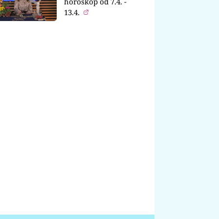
horoskop od 7.4. -
13.4.