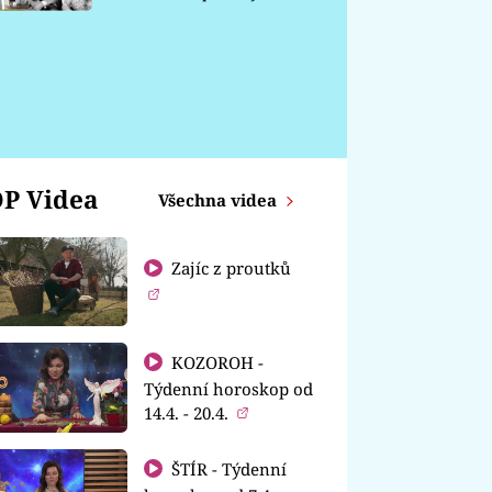
chátrá
P Videa
Všechna videa
Zajíc z proutků
KOZOROH -
Týdenní horoskop od
14.4. - 20.4.
ŠTÍR - Týdenní