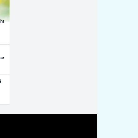
h!
se
é