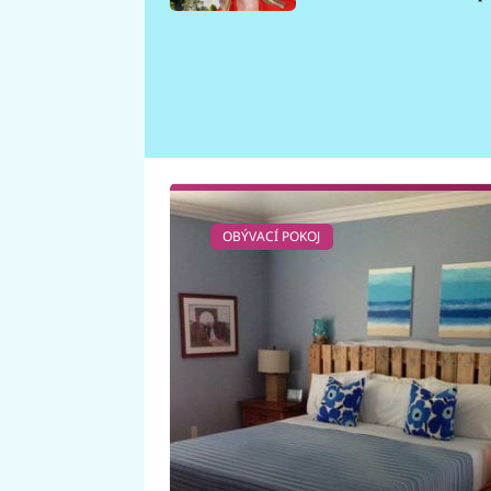
požáru
OBÝVACÍ POKOJ