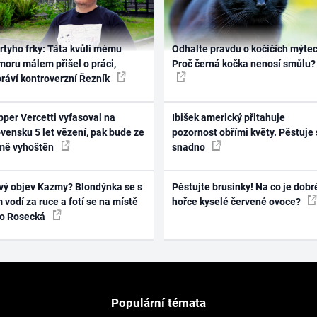
rtyho frky: Táta kvůli mému
Odhalte pravdu o kočičích mýtec
oru málem přišel o práci,
Proč černá kočka nenosí smůlu?
práví kontroverzní Řezník
per Vercetti vyfasoval na
Ibišek americký přitahuje
vensku 5 let vězení, pak bude ze
pozornost obřími květy. Pěstuje 
mě vyhoštěn
snadno
vý objev Kazmy? Blondýnka se s
Pěstujte brusinky! Na co je dobr
 vodí za ruce a fotí se na místě
hořce kyselé červené ovoce?
ko Rosecká
Populární témata