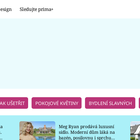
esign
Sledujte prima+
Design
TRENDY
JAK NA TO
PROMĚNY
NAŠE TIPY
JAK UŠETŘIT
POKOJOVÉ KVĚTINY
BYDLENÍ SLAVNÝCH
la
Meg Ryan prodává luxusní
.
sídlo. Moderní dům láká na
o
bazén, posilovnu i sprchu