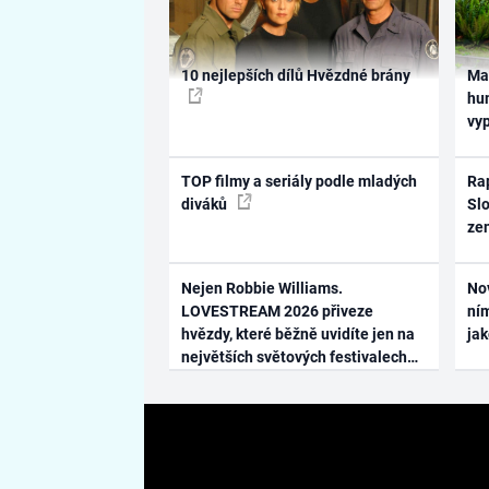
10 nejlepších dílů Hvězdné brány
Ma
hum
vy
TOP filmy a seriály podle mladých
Rap
diváků
Slo
ze
Nejen Robbie Williams.
No
LOVESTREAM 2026 přiveze
ním
hvězdy, které běžně uvidíte jen na
ja
největších světových festivalech