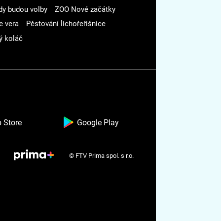
dy budou volby
ZOO Nové začátky
e vera
Pěstování lichořeřišnice
ý koláč
 Store
Google Play
© FTV Prima spol. s r.o.