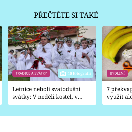
PŘEČTĚTE SI TAKÉ
TRADICE A SVÁTKY
BYDLENÍ
10 fotografií
Letnice neboli svatodušní
7 překva
svátky: V neděli kostel, v
využít al
pondělí zábava
Nabrousí
nádobí