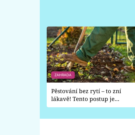
ZAHRADA
Pěstování bez rytí – to zní
lákavě! Tento postup je
vhodný jen pro některé
zahrady