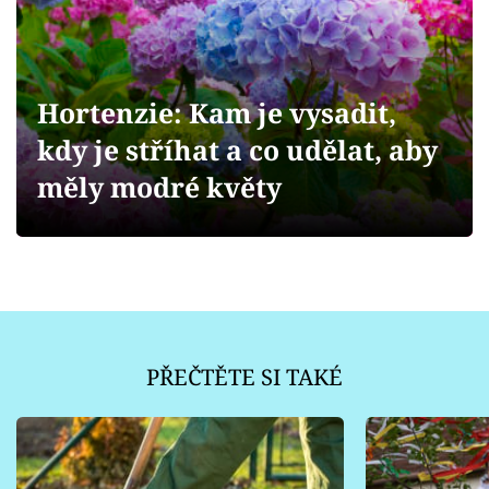
Sledujte prima+
Přihlášení
Hortenzie: Kam je vysadit,
kdy je stříhat a co udělat, aby
Sledujte nás
měly modré květy
PŘEČTĚTE SI TAKÉ