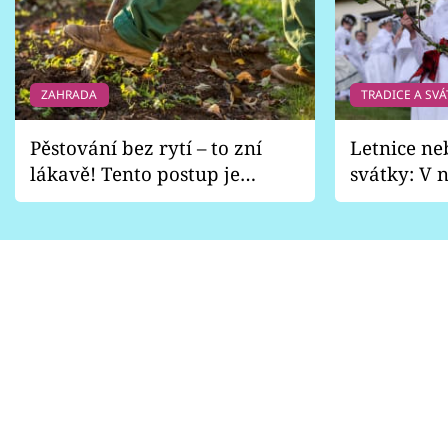
ZAHRADA
TRADICE A SVÁ
Pěstování bez rytí – to zní
Letnice ne
lákavě! Tento postup je
svátky: V n
vhodný jen pro některé
pondělí z
zahrady