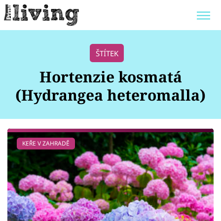
Trendy:
JAK UŠETŘIT
POKOJOVÉ KVĚTINY
ŠTÍTEK
BYDLENÍ SLAVNÝCH
ZAHRADA
Hortenzie kosmatá
(Hydrangea heteromalla)
Témata
KEŘE V ZAHRADĚ
Bydlení
Zahrada
Design