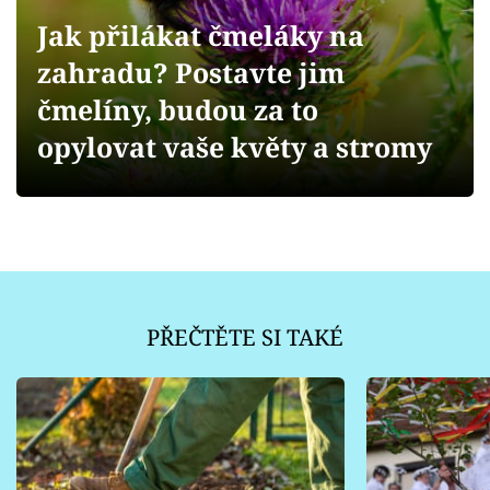
Sledujte prima+
Jak přilákat čmeláky na
zahradu? Postavte jim
Přihlášení
čmelíny, budou za to
opylovat vaše květy a stromy
Sledujte nás
PŘEČTĚTE SI TAKÉ