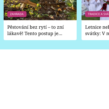
ZAHRADA
TRADICE A SVÁ
Pěstování bez rytí – to zní
Letnice ne
lákavě! Tento postup je
svátky: V n
vhodný jen pro některé
pondělí z
zahrady