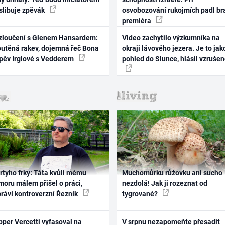
 slibuje zpěvák
osvobozování rukojmích padl br
premiéra
zloučení s Glenem Hansardem:
Video zachytilo výzkumníka na
outěná rakev, dojemná řeč Bona
okraji lávového jezera. Je to jak
zpěv Irglové s Vedderem
pohled do Slunce, hlásil vzruše
rtyho frky: Táta kvůli mému
Muchomůrku růžovku ani sucho
oru málem přišel o práci,
nezdolá! Jak ji rozeznat od
práví kontroverzní Řezník
tygrované?
per Vercetti vyfasoval na
V srpnu nezapomeňte přesadit