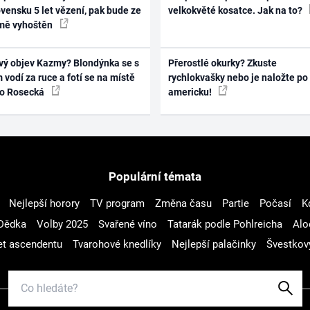
vensku 5 let vězení, pak bude ze
velkokvěté kosatce. Jak na to?
mě vyhoštěn
vý objev Kazmy? Blondýnka se s
Přerostlé okurky? Zkuste
 vodí za ruce a fotí se na místě
rychlokvašky nebo je naložte po
ko Rosecká
americku!
Populární témata
Nejlepší horory
TV program
Změna času
Partie
Počasí
K
Dědka
Volby 2025
Svařené víno
Tatarák podle Pohlreicha
Alo
t ascendentu
Tvarohové knedlíky
Nejlepší palačinky
Švestkov