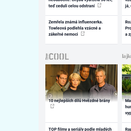
teď ceduli celou odstraní
já,
Zemřela známá influencerka.
Ro
Towleová podlehla vzácné a
Pr
zákeřné nemoci
a 
10 nejlepších dílů Hvězdné brány
Ma
hum
vy
TOP filmy a seriály podle mladých
Rap