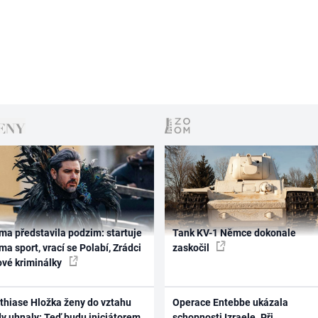
ma představila podzim: startuje
Tank KV-1 Němce dokonale
ma sport, vrací se Polabí, Zrádci
zaskočil
ové kriminálky
thiase Hložka ženy do vztahu
Operace Entebbe ukázala
dy uhnaly: Teď budu iniciátorem
schopnosti Izraele. Při