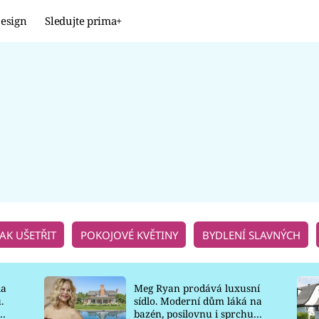
esign
Sledujte prima+
Design
TRENDY
JAK NA TO
PROMĚNY
NAŠE TIPY
JAK UŠETŘIT
POKOJOVÉ KVĚTINY
BYDLENÍ SLAVNÝCH
la
Meg Ryan prodává luxusní
.
sídlo. Moderní dům láká na
o
bazén, posilovnu i sprchu