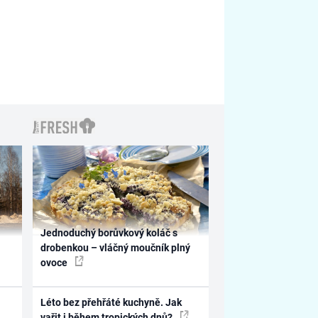
Jednoduchý borůvkový koláč s
drobenkou – vláčný moučník plný
ovoce
Léto bez přehřáté kuchyně. Jak
vařit i během tropických dnů?