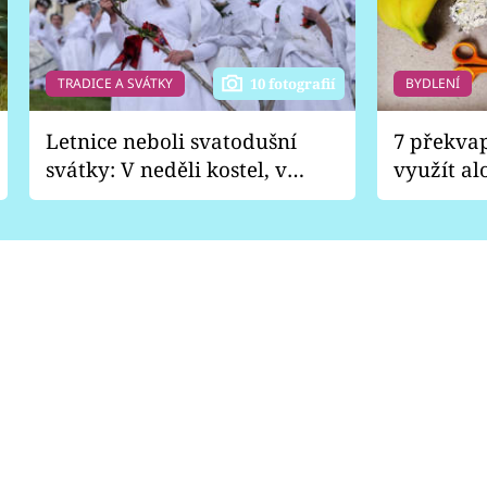
TRADICE A SVÁTKY
BYDLENÍ
10 fotografií
Letnice neboli svatodušní
7 překva
svátky: V neděli kostel, v
využít al
pondělí zábava
Nabrousí
nádobí