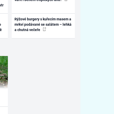
atr
Rýžové burgery s kuřecím masem a
o
mrkví podávané se salátem – lehká
ně
a chutná večeře