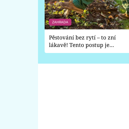
ZAHRADA
Pěstování bez rytí – to zní
lákavě! Tento postup je
vhodný jen pro některé
zahrady