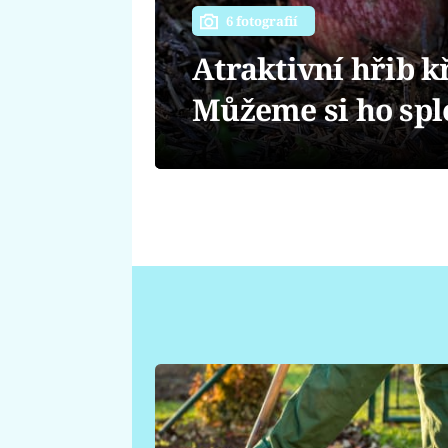
6 fotografií
Atraktivní hřib kř
Můžeme si ho spl