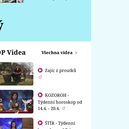
chátrá
ý
P Videa
Všechna videa
Zajíc z proutků
KOZOROH -
Týdenní horoskop od
14.4. - 20.4.
ŠTÍR - Týdenní