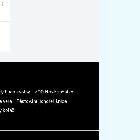
dy budou volby
ZOO Nové začátky
e vera
Pěstování lichořeřišnice
ý koláč