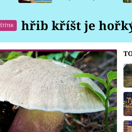
pro psy
hřib kříšt je hořk
ŠTÍTEK
TO