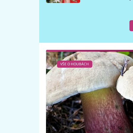
požáru
VŠE O HOUBÁCH