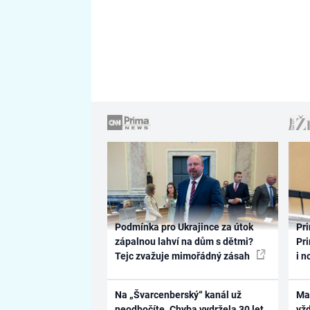
Podmínka pro Ukrajince za útok
Pri
zápalnou lahví na dům s dětmi?
Pri
Tejc zvažuje mimořádný zásah
i n
Na „Švarcenberský“ kanál už
Ma
neodbočíte. Chyba vydržela 30 let,
vž