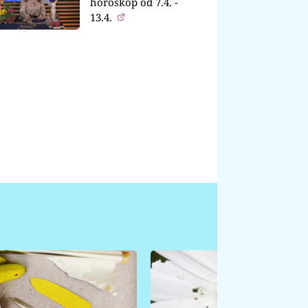
horoskop od 7.4. -
13.4.