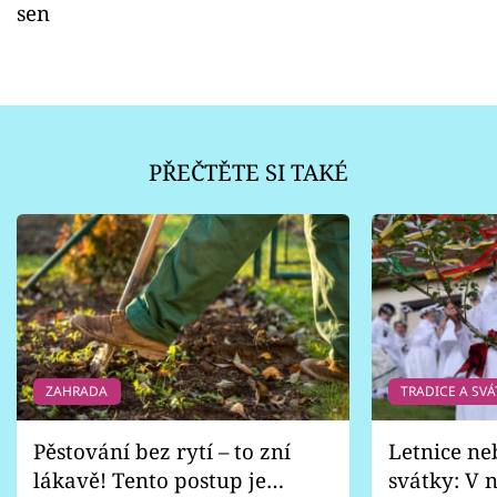
sen
PŘEČTĚTE SI TAKÉ
ZAHRADA
TRADICE A SVÁ
Pěstování bez rytí – to zní
Letnice ne
lákavě! Tento postup je
svátky: V n