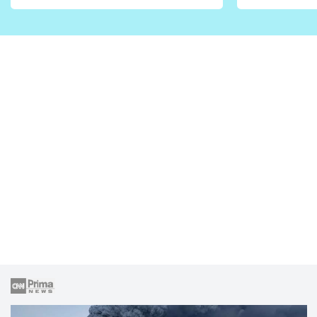
vhodný jen pro některé
pondělí z
zahrady