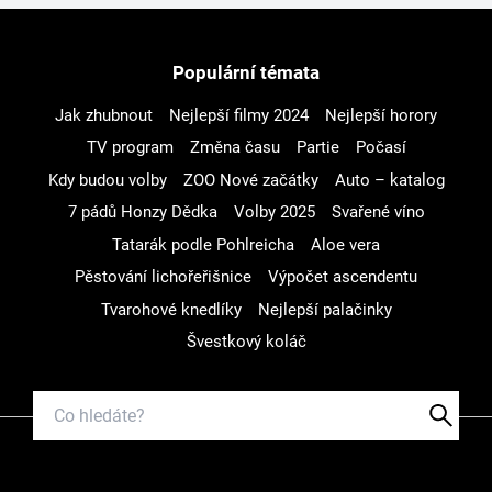
Populární témata
Jak zhubnout
Nejlepší filmy 2024
Nejlepší horory
TV program
Změna času
Partie
Počasí
Kdy budou volby
ZOO Nové začátky
Auto – katalog
7 pádů Honzy Dědka
Volby 2025
Svařené víno
Tatarák podle Pohlreicha
Aloe vera
Pěstování lichořeřišnice
Výpočet ascendentu
Tvarohové knedlíky
Nejlepší palačinky
Švestkový koláč