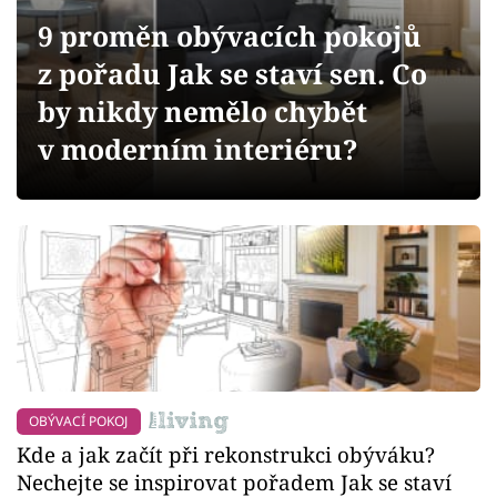
Sledujte prima+
9 proměn obývacích pokojů
z pořadu Jak se staví sen. Co
Přihlášení
by nikdy nemělo chybět
v moderním interiéru?
Sledujte nás
OBÝVACÍ POKOJ
Kde a jak začít při rekonstrukci obýváku?
Nechejte se inspirovat pořadem Jak se staví