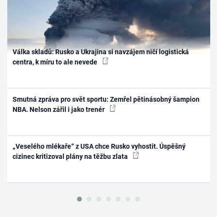
Válka skladů: Rusko a Ukrajina si navzájem ničí logistická
centra, k míru to ale nevede
Smutná zpráva pro svět sportu: Zemřel pětinásobný šampion
NBA. Nelson zářil i jako trenér
„Veselého mlékaře“ z USA chce Rusko vyhostit. Úspěšný
cizinec kritizoval plány na těžbu zlata