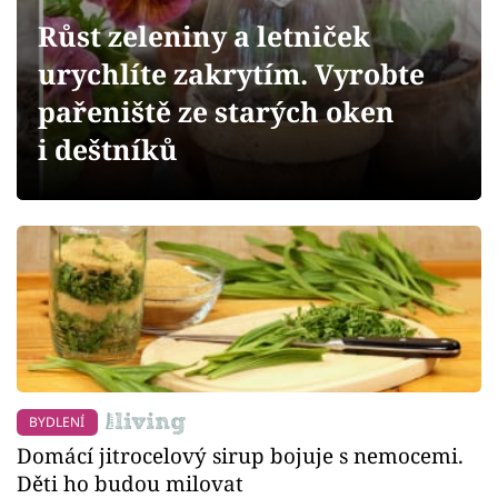
Sledujte prima+
Růst zeleniny a letniček
urychlíte zakrytím. Vyrobte
Přihlášení
pařeniště ze starých oken
i deštníků
Sledujte nás
BYDLENÍ
Domácí jitrocelový sirup bojuje s nemocemi.
Děti ho budou milovat