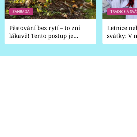
ZAHRADA
TRADICE A SVÁ
Pěstování bez rytí – to zní
Letnice ne
lákavě! Tento postup je
svátky: V n
vhodný jen pro některé
pondělí z
zahrady