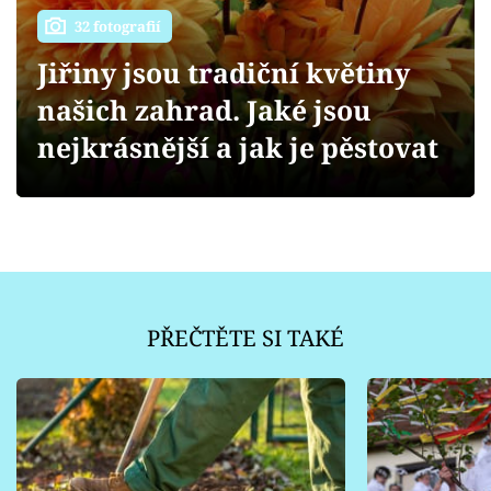
Sledujte prima+
32 fotografií
Jiřiny jsou tradiční květiny
Přihlášení
našich zahrad. Jaké jsou
nejkrásnější a jak je pěstovat
Sledujte nás
PŘEČTĚTE SI TAKÉ