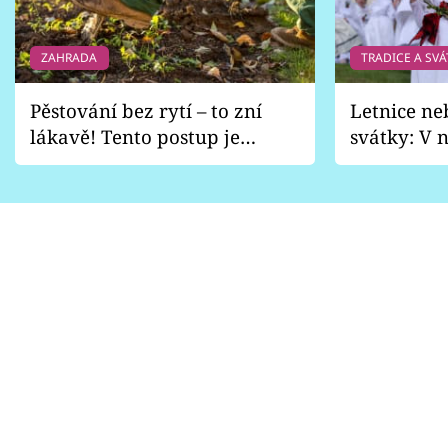
ZAHRADA
TRADICE A SVÁ
Pěstování bez rytí – to zní
Letnice ne
lákavě! Tento postup je
svátky: V n
vhodný jen pro některé
pondělí z
zahrady