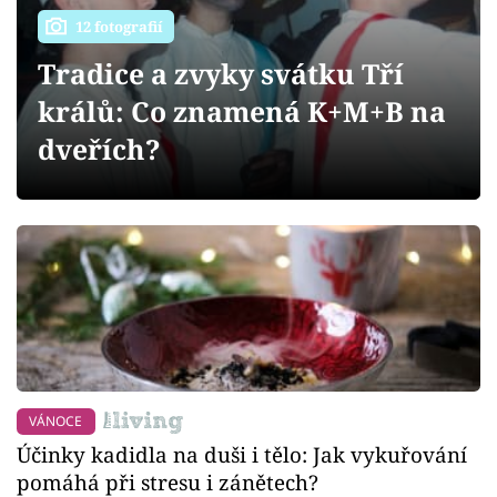
Sledujte prima+
12 fotografií
Tradice a zvyky svátku Tří
Přihlášení
králů: Co znamená K+M+B na
dveřích?
Sledujte nás
VÁNOCE
Účinky kadidla na duši i tělo: Jak vykuřování
pomáhá při stresu i zánětech?