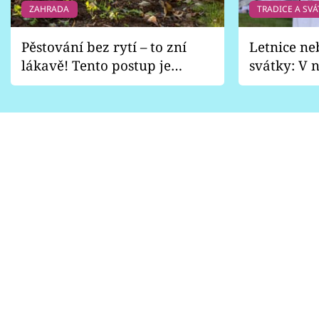
ZAHRADA
TRADICE A SVÁ
Pěstování bez rytí – to zní
Letnice ne
lákavě! Tento postup je
svátky: V n
vhodný jen pro některé
pondělí z
zahrady