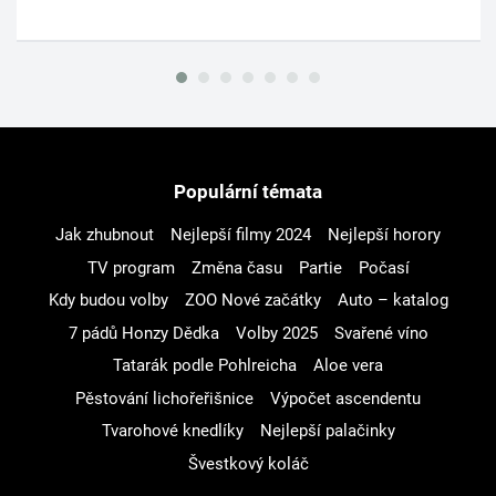
Populární témata
Jak zhubnout
Nejlepší filmy 2024
Nejlepší horory
TV program
Změna času
Partie
Počasí
Kdy budou volby
ZOO Nové začátky
Auto – katalog
7 pádů Honzy Dědka
Volby 2025
Svařené víno
Tatarák podle Pohlreicha
Aloe vera
Pěstování lichořeřišnice
Výpočet ascendentu
Tvarohové knedlíky
Nejlepší palačinky
Švestkový koláč