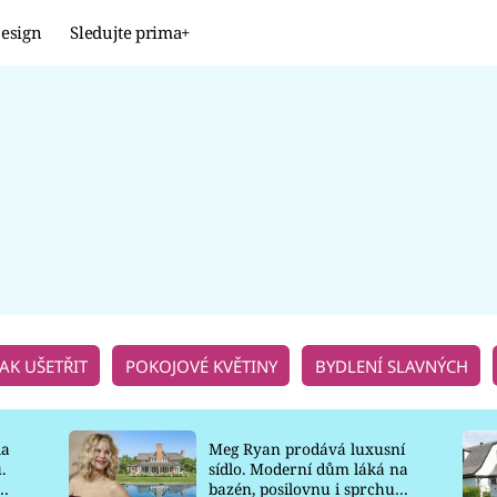
esign
Sledujte prima+
Design
TRENDY
JAK NA TO
PROMĚNY
NAŠE TIPY
JAK UŠETŘIT
POKOJOVÉ KVĚTINY
BYDLENÍ SLAVNÝCH
la
Meg Ryan prodává luxusní
.
sídlo. Moderní dům láká na
o
bazén, posilovnu i sprchu