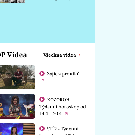
chátrá
P Videa
Všechna videa
Zajíc z proutků
KOZOROH -
Týdenní horoskop od
14.4. - 20.4.
ŠTÍR - Týdenní