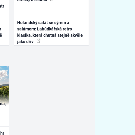
atr
Holandský salát se sýrem a
o
salámem: Lahůdkářská retro
ně
klasika, která chutná stejně skvěle
jako dřív
ína,
h!