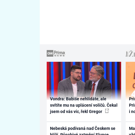
Vondra: Babiše nehlídáte, ale
Pri
svítíte mu na uplácení voličů. Čekal
Pri
jsem od vás víc, řekl Gregor
i n
Nebeská podívaná nad Českem se
Ma
blíží. Působivé zatmění Slunce
vž