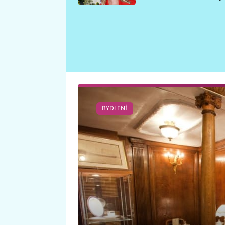
požáru
BYDLENÍ