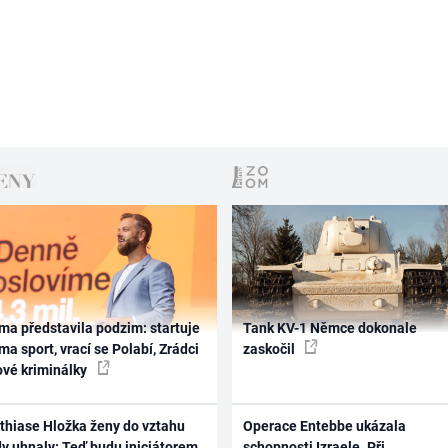
ma představila podzim: startuje
Tank KV-1 Němce dokonale
ma sport, vrací se Polabí, Zrádci
zaskočil
ové kriminálky
thiase Hložka ženy do vztahu
Operace Entebbe ukázala
dy uhnaly: Teď budu iniciátorem
schopnosti Izraele. Při