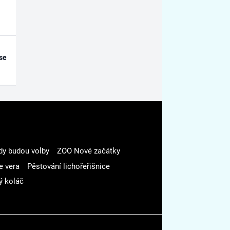
se
dy budou volby
ZOO Nové začátky
e vera
Pěstování lichořeřišnice
ý koláč