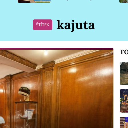
pro psy
kajuta
ŠTÍTEK
TO