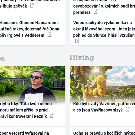
 slibuje zpěvák
osvobozování rukojmích padl br
premiéra
zloučení s Glenem Hansardem:
Video zachytilo výzkumníka na
outěná rakev, dojemná řeč Bona
okraji lávového jezera. Je to jak
zpěv Irglové s Vedderem
pohled do Slunce, hlásil vzruše
rtyho frky: Táta kvůli mému
Kdo byl svatý Vavřinec, patron v
oru málem přišel o práci,
a co jsou Vavřincovy slzy?
práví kontroverzní Řezník
per Vercetti vyfasoval na
Odhalte pravdu o kočičích mýtec