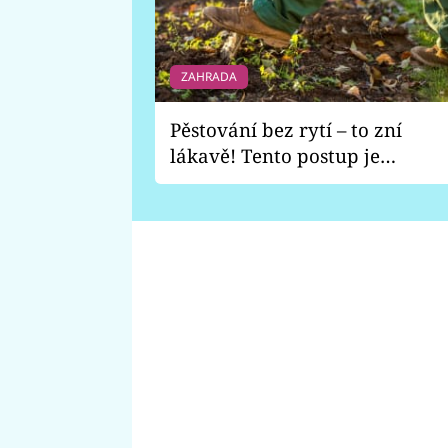
ZAHRADA
Pěstování bez rytí – to zní
lákavě! Tento postup je
vhodný jen pro některé
zahrady