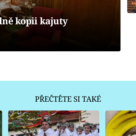
ně kopii kajuty
PŘEČTĚTE SI TAKÉ