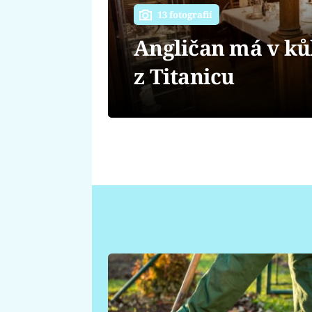
13 fotografií
Angličan má v kůl
z Titanicu