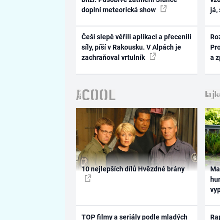
doplní meteorická show
já,
Češi slepě věřili aplikaci a přecenili
Ro
síly, píší v Rakousku. V Alpách je
Pr
zachraňoval vrtulník
a 
10 nejlepších dílů Hvězdné brány
Ma
hum
vy
TOP filmy a seriály podle mladých
Rap