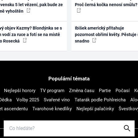
vensku 5 let vězení, pak bude ze
Proč černá kočka nenosí smůlu?
mě vyhoštěn
vý objev Kazmy? Blondýnka se s
Ibišek americký přitahuje
 vodí za ruce a fotí se na místě
pozornost obřími květy. Pěstuje 
ko Rosecká
snadno
Populární témata
Nejlepší horory
TV program
Změna času
Partie
Počasí
K
Dědka
Volby 2025
Svařené víno
Tatarák podle Pohlreicha
Alo
t ascendentu
Tvarohové knedlíky
Nejlepší palačinky
Švestkov