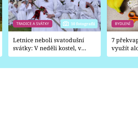
TRADICE A SVÁTKY
BYDLENÍ
10 fotografií
Letnice neboli svatodušní
7 překva
svátky: V neděli kostel, v
využít al
pondělí zábava
Nabrousí
nádobí