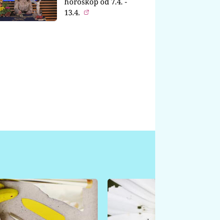
horoskop od 7.4. -
13.4.