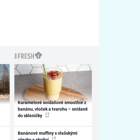
Karamelové snídaňové smoothie z
banánu, vloček a tvarohu – snídaně
do skleničky
Banánové muffiny s vlašskými
ořechy a skořicí