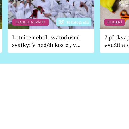
TRADICE A SVÁTKY
BYDLENÍ
10 fotografií
Letnice neboli svatodušní
7 překva
svátky: V neděli kostel, v
využít al
pondělí zábava
Nabrousí
nádobí