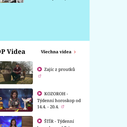
chátrá
P Videa
Všechna videa
Zajíc z proutků
KOZOROH -
Týdenní horoskop od
14.4. - 20.4.
ŠTÍR - Týdenní