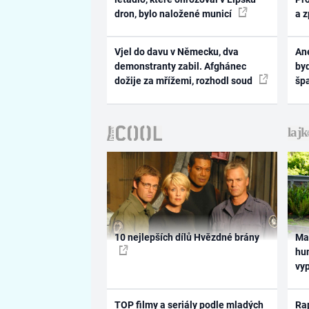
dron, bylo naložené municí
a 
Vjel do davu v Německu, dva
Ane
demonstranty zabil. Afghánec
byd
dožije za mřížemi, rozhodl soud
šp
10 nejlepších dílů Hvězdné brány
Ma
hum
vy
TOP filmy a seriály podle mladých
Rap