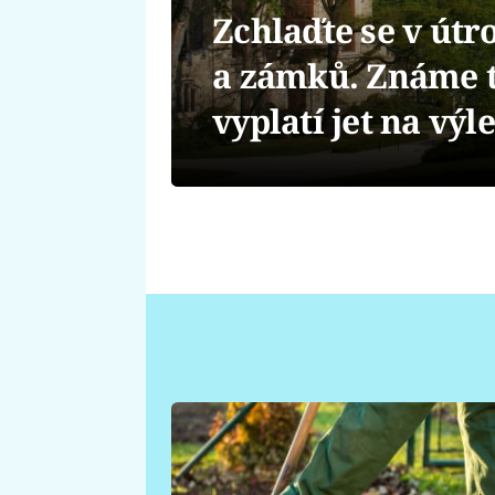
Zchlaďte se v út
a zámků. Známe t
vyplatí jet na výle