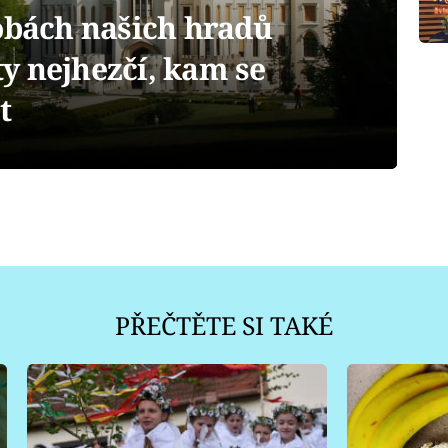
robách našich hradů
y nejhezčí, kam se
t
PŘEČTĚTE SI TAKÉ