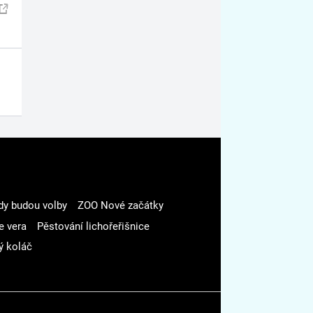
dy budou volby
ZOO Nové začátky
e vera
Pěstování lichořeřišnice
ý koláč