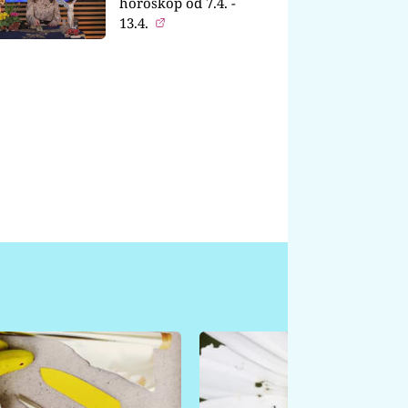
horoskop od 7.4. -
13.4.