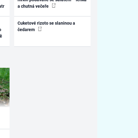
atr
a chutná večeře
Cuketové rizoto se slaninou a
o
čedarem
ně