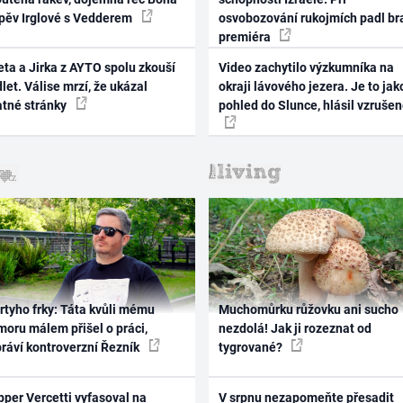
zpěv Irglové s Vedderem
osvobozování rukojmích padl br
premiéra
ta a Jirka z AYTO spolu zkouší
Video zachytilo výzkumníka na
let. Válise mrzí, že ukázal
okraji lávového jezera. Je to jak
atné stránky
pohled do Slunce, hlásil vzruše
rtyho frky: Táta kvůli mému
Muchomůrku růžovku ani sucho
oru málem přišel o práci,
nezdolá! Jak ji rozeznat od
práví kontroverzní Řezník
tygrované?
per Vercetti vyfasoval na
V srpnu nezapomeňte přesadit