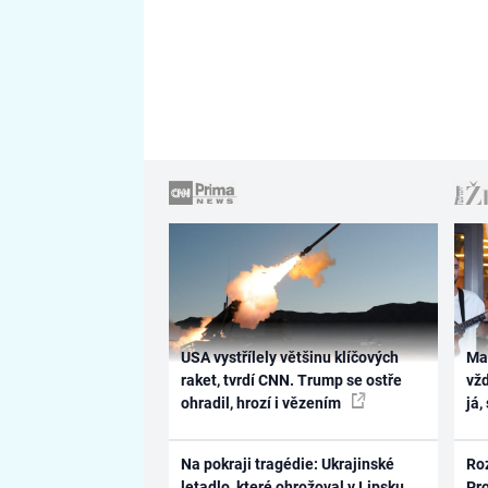
USA vystřílely většinu klíčových
Ma
raket, tvrdí CNN. Trump se ostře
vž
ohradil, hrozí i vězením
já,
Na pokraji tragédie: Ukrajinské
Ro
letadlo, které ohrožoval v Lipsku
Pr