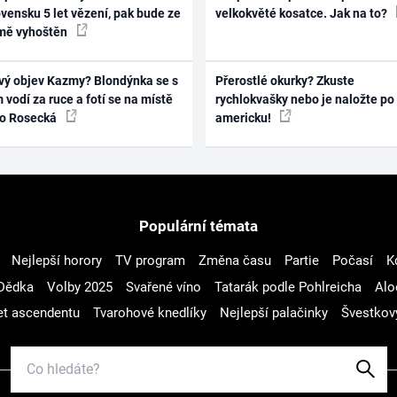
vensku 5 let vězení, pak bude ze
velkokvěté kosatce. Jak na to?
mě vyhoštěn
vý objev Kazmy? Blondýnka se s
Přerostlé okurky? Zkuste
 vodí za ruce a fotí se na místě
rychlokvašky nebo je naložte po
ko Rosecká
americku!
Populární témata
Nejlepší horory
TV program
Změna času
Partie
Počasí
K
Dědka
Volby 2025
Svařené víno
Tatarák podle Pohlreicha
Alo
t ascendentu
Tvarohové knedlíky
Nejlepší palačinky
Švestkov