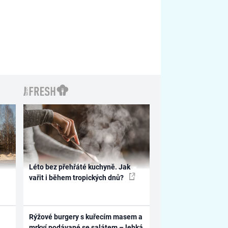
Léto bez přehřáté kuchyně. Jak
vařit i během tropických dnů?
Rýžové burgery s kuřecím masem a
mrkví podávané se salátem – lehká