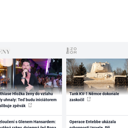
thiase Hložka ženy do vztahu
Tank KV-1 Němce dokonale
dy uhnaly: Teď budu iniciátorem
zaskočil
 slibuje zpěvák
zloučení s Glenem Hansardem:
Operace Entebbe ukázala
outěná rakev, dojemná řeč Bona
schopnosti Izraele. Při