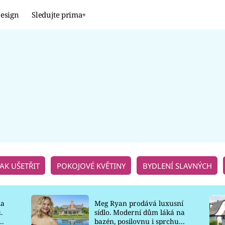
esign
Sledujte prima+
Design
TRENDY
JAK NA TO
PROMĚNY
NAŠE TIPY
JAK UŠETŘIT
POKOJOVÉ KVĚTINY
BYDLENÍ SLAVNÝCH
la
Meg Ryan prodává luxusní
.
sídlo. Moderní dům láká na
o
bazén, posilovnu i sprchu