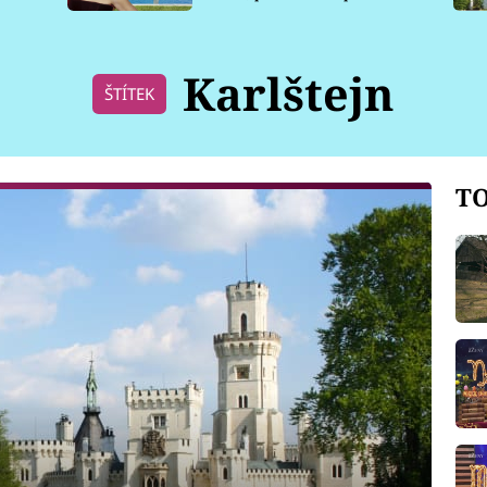
pro psy
Karlštejn
ŠTÍTEK
TO