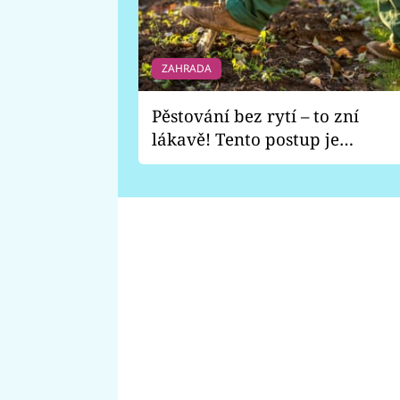
ZAHRADA
Pěstování bez rytí – to zní
lákavě! Tento postup je
vhodný jen pro některé
zahrady