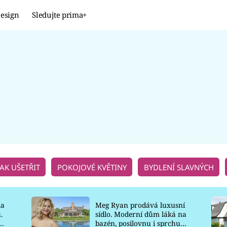
esign
Sledujte prima+
Design
TRENDY
JAK NA TO
PROMĚNY
NAŠE TIPY
JAK UŠETŘIT
POKOJOVÉ KVĚTINY
BYDLENÍ SLAVNÝCH
la
Meg Ryan prodává luxusní
.
sídlo. Moderní dům láká na
o
bazén, posilovnu i sprchu