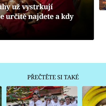
hy už vystrkují
e určitě najdete a kdy
PŘEČTĚTE SI TAKÉ