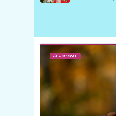
požáru
VŠE O HOUBÁCH