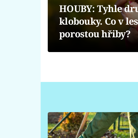
HOUBY: Tyhle dru
klobouky. Co v les
porostou hřiby?