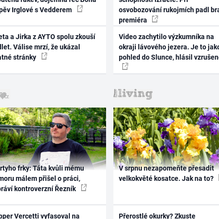
zpěv Irglové s Vedderem
osvobozování rukojmích padl br
premiéra
ta a Jirka z AYTO spolu zkouší
Video zachytilo výzkumníka na
let. Válise mrzí, že ukázal
okraji lávového jezera. Je to jak
atné stránky
pohled do Slunce, hlásil vzruše
rtyho frky: Táta kvůli mému
V srpnu nezapomeňte přesadit
oru málem přišel o práci,
velkokvěté kosatce. Jak na to?
práví kontroverzní Řezník
per Vercetti vyfasoval na
Přerostlé okurky? Zkuste