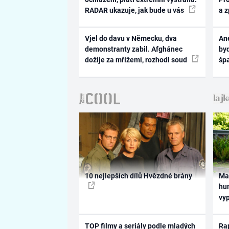
RADAR ukazuje, jak bude u vás
a 
Vjel do davu v Německu, dva
Ane
demonstranty zabil. Afghánec
byd
dožije za mřížemi, rozhodl soud
šp
10 nejlepších dílů Hvězdné brány
Ma
hum
vy
TOP filmy a seriály podle mladých
Rap