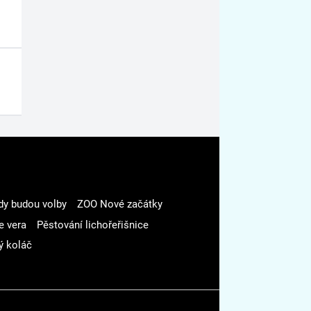
dy budou volby
ZOO Nové začátky
e vera
Pěstování lichořeřišnice
ý koláč