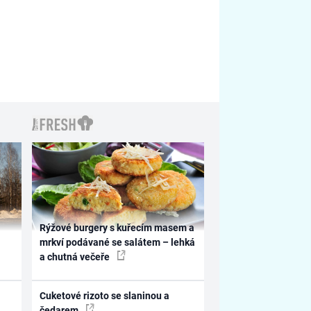
Rýžové burgery s kuřecím masem a
mrkví podávané se salátem – lehká
a chutná večeře
Cuketové rizoto se slaninou a
čedarem