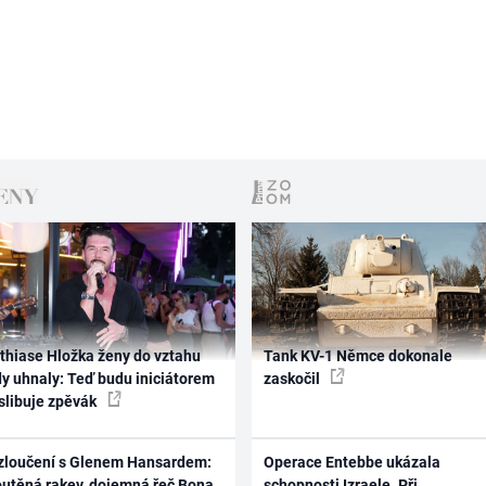
thiase Hložka ženy do vztahu
Tank KV-1 Němce dokonale
dy uhnaly: Teď budu iniciátorem
zaskočil
 slibuje zpěvák
zloučení s Glenem Hansardem:
Operace Entebbe ukázala
outěná rakev, dojemná řeč Bona
schopnosti Izraele. Při