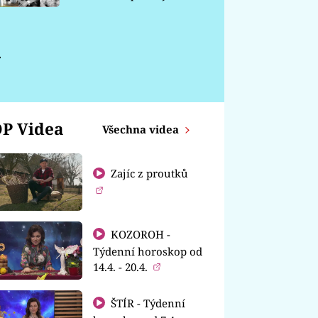
chátrá
y
P Videa
Všechna videa
Zajíc z proutků
KOZOROH -
Týdenní horoskop od
14.4. - 20.4.
ŠTÍR - Týdenní