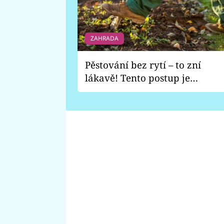
ZAHRADA
Pěstování bez rytí – to zní
lákavě! Tento postup je
vhodný jen pro některé
zahrady