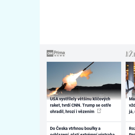
USA vystřílely většinu klíčových
Ma
raket, tvrdí CNN. Trump se ostře
vž
ohradil, hrozí i vězením
já,
Do Česka vtrhnou bouřky a
Ro
ochlazení, platí extrémní výstraha.
Pr