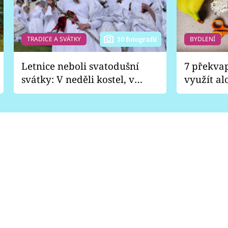
TRADICE A SVÁTKY
BYDLENÍ
10 fotografií
Letnice neboli svatodušní
7 překva
svátky: V neděli kostel, v
využít al
pondělí zábava
Nabrousí
nádobí