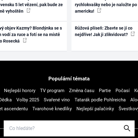
vensku 5 let vězení, pak bude ze
rychlokvašky nebo je naložte po
mě vyhoštěn
americku!
vý objev Kazmy? Blondýnka se s
Růžová plíseň: Zbavte se jí co
 vodí za ruce a fotí se na místě
nejdříve! Jak ji zlikvidovat?
ko Rosecká
Populární témata
Nejlepší horory
TV program
Změna času
Partie
Počasí
K
Dědka
Volby 2025
Svařené víno
Tatarák podle Pohlreicha
Alo
t ascendentu
Tvarohové knedlíky
Nejlepší palačinky
Švestkov