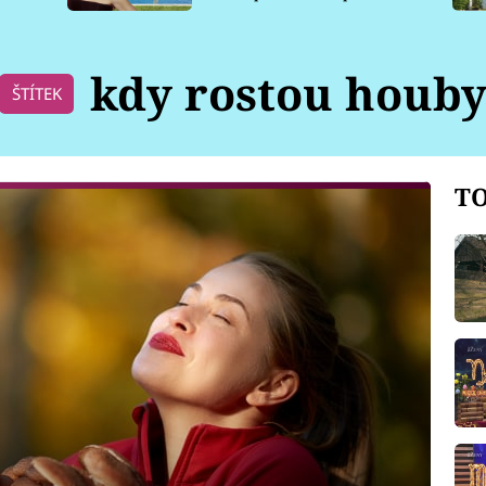
pro psy
kdy rostou houb
ŠTÍTEK
TO