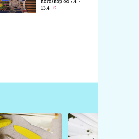
horoskop od 7.4. -
13.4.