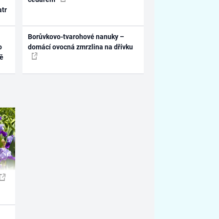
atr
Borůvkovo-tvarohové nanuky –
o
domácí ovocná zmrzlina na dřívku
ně