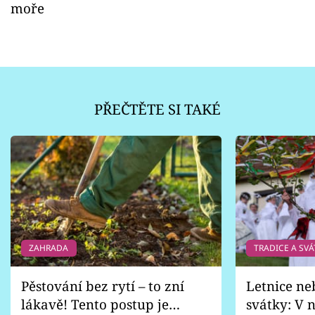
moře
PŘEČTĚTE SI TAKÉ
ZAHRADA
TRADICE A SVÁ
Pěstování bez rytí – to zní
Letnice ne
lákavě! Tento postup je
svátky: V n