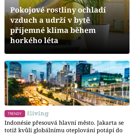
Sledujte prima+
Pokojové rostliny ochladí
vzduch a udrží v bytě
Přihlášení
příjemné klima během
horkého léta
Sledujte nás
TRENDY
Indonésie přesouvá hlavní město. Jakarta se
totiž kvůli globálnímu oteplování potápí do