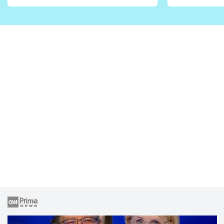
vhodný jen pro některé
pondělí z
zahrady