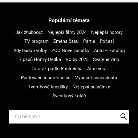
Populární témata
Jak zhubnout
Nejlepší filmy 2024
Nejlepší horory
TV program
Změna času
Partie
Počasí
Kdy budou volby
ZOO Nové začátky
Auto – katalog
7 pádů Honzy Dědka
Volby 2025
Svařené víno
Tatarák podle Pohlreicha
Aloe vera
Pěstování lichořeřišnice
Výpočet ascendentu
Tvarohové knedlíky
Nejlepší palačinky
Švestkový koláč