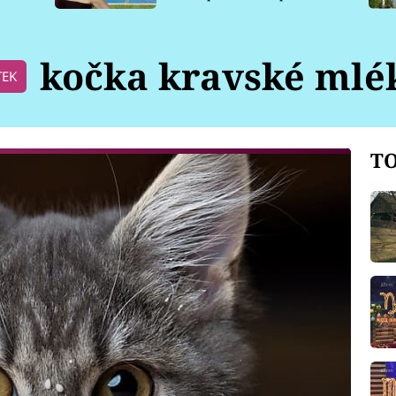
pro psy
kočka kravské mlé
TEK
TO