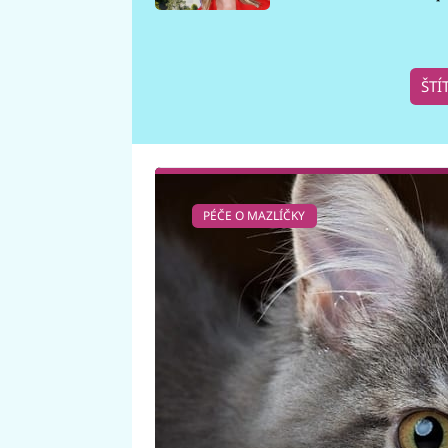
požáru
ŠTÍ
PÉČE O MAZLÍČKY