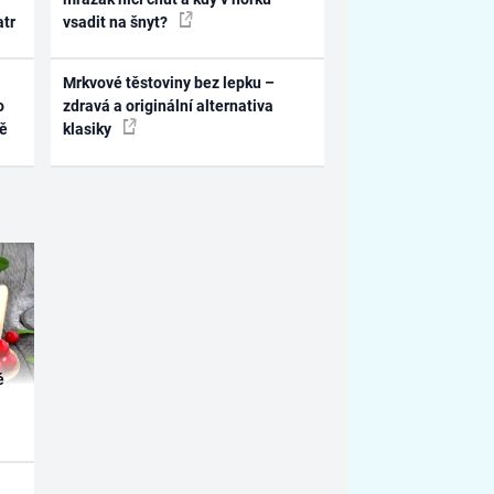
atr
vsadit na šnyt?
Mrkvové těstoviny bez lepku –
o
zdravá a originální alternativa
ně
klasiky
é