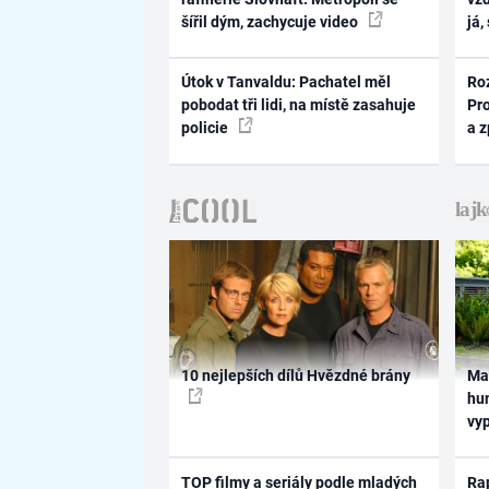
šířil dým, zachycuje video
já,
Útok v Tanvaldu: Pachatel měl
Ro
pobodat tři lidi, na místě zasahuje
Pr
policie
a 
10 nejlepších dílů Hvězdné brány
Ma
hum
vy
TOP filmy a seriály podle mladých
Rap