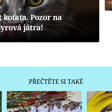
 koťata. Pozor na
yrová játra!
PŘEČTĚTE SI TAKÉ