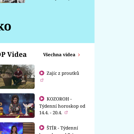
chátrá
ko
P Videa
Všechna videa
Zajíc z proutků
KOZOROH -
Týdenní horoskop od
14.4. - 20.4.
ŠTÍR - Týdenní