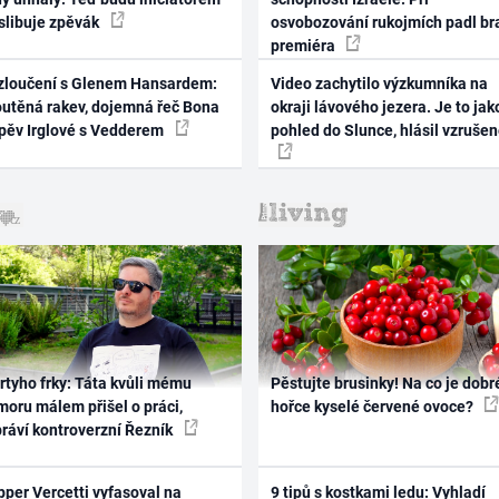
 slibuje zpěvák
osvobozování rukojmích padl br
premiéra
zloučení s Glenem Hansardem:
Video zachytilo výzkumníka na
outěná rakev, dojemná řeč Bona
okraji lávového jezera. Je to jak
zpěv Irglové s Vedderem
pohled do Slunce, hlásil vzruše
rtyho frky: Táta kvůli mému
Pěstujte brusinky! Na co je dobr
oru málem přišel o práci,
hořce kyselé červené ovoce?
práví kontroverzní Řezník
per Vercetti vyfasoval na
9 tipů s kostkami ledu: Vyhladí