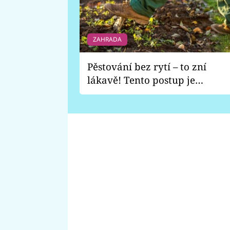
ZAHRADA
Pěstování bez rytí – to zní
lákavě! Tento postup je
vhodný jen pro některé
zahrady