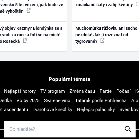
vensku 5 let vězení, pak bude ze
zmačkané šaty i zalijí květiny
mě vyhoštěn
vý objev Kazmy? Blondýnka se s
Muchomůrku růžovku ani sucho
 vodí za ruce a fotí se na místě
nezdolá! Jak ji rozeznat od
ko Rosecká
tygrované?
Populární témata
Nejlepší horory
TV program
Změna času
Partie
Počasí
K
Dědka
Volby 2025
Svařené víno
Tatarák podle Pohlreicha
Alo
t ascendentu
Tvarohové knedlíky
Nejlepší palačinky
Švestkov