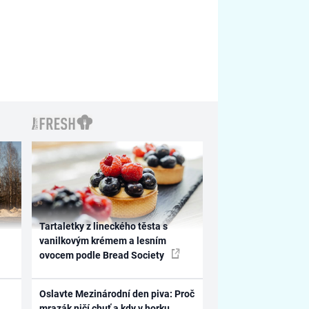
Tartaletky z lineckého těsta s
vanilkovým krémem a lesním
ovocem podle Bread Society
Oslavte Mezinárodní den piva: Proč
mrazák ničí chuť a kdy v horku