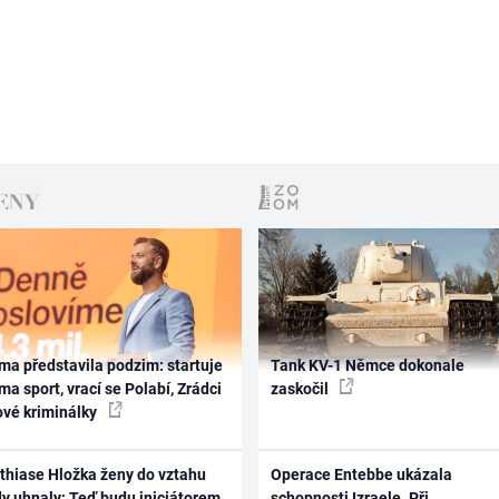
ma představila podzim: startuje
Tank KV-1 Němce dokonale
ma sport, vrací se Polabí, Zrádci
zaskočil
ové kriminálky
thiase Hložka ženy do vztahu
Operace Entebbe ukázala
dy uhnaly: Teď budu iniciátorem
schopnosti Izraele. Při