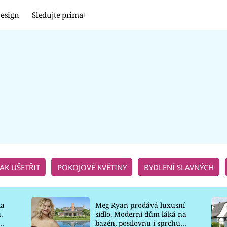
esign
Sledujte prima+
Design
TRENDY
JAK NA TO
PROMĚNY
NAŠE TIPY
JAK UŠETŘIT
POKOJOVÉ KVĚTINY
BYDLENÍ SLAVNÝCH
la
Meg Ryan prodává luxusní
.
sídlo. Moderní dům láká na
o
bazén, posilovnu i sprchu