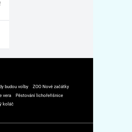
dy budou volby
ZOO Nové začátky
e vera
Pěstování lichořeřišnice
ý koláč