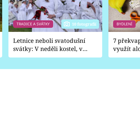
TRADICE A SVÁTKY
BYDLENÍ
10 fotografií
Letnice neboli svatodušní
7 překva
svátky: V neděli kostel, v
využít al
pondělí zábava
Nabrousí
nádobí