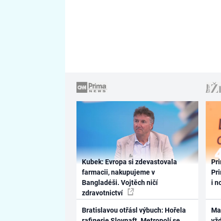
Kubek: Evropa si zdevastovala
Pri
farmacii, nakupujeme v
Pri
Bangladéši. Vojtěch ničí
i n
zdravotnictví
Bratislavou otřásl výbuch: Hořela
Ma
rafinerie Slovnaft. Metropolí se
vž