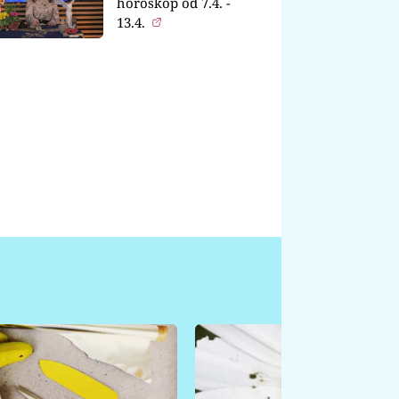
horoskop od 7.4. -
13.4.