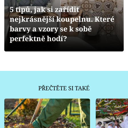
Sledujte prima+
5 tipů, jak si zařídit
nejkrásnější koupelnu. Které
Přihlášení
barvy a vzory se k sobě
perfektně hodí?
Sledujte nás
PŘEČTĚTE SI TAKÉ