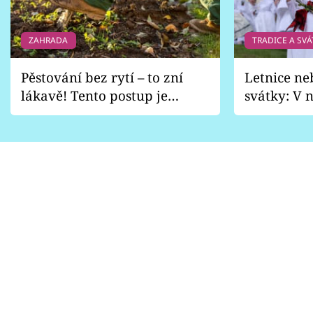
ZAHRADA
TRADICE A SVÁ
Pěstování bez rytí – to zní
Letnice ne
lákavě! Tento postup je
svátky: V n
vhodný jen pro některé
pondělí z
zahrady