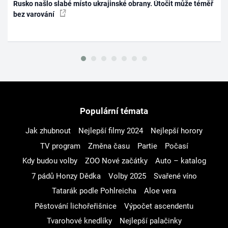
Rusko našlo slabé místo ukrajinské obrany. Útočit může téměř
bez varování
Populární témata
Jak zhubnout
Nejlepší filmy 2024
Nejlepší horory
TV program
Změna času
Partie
Počasí
Kdy budou volby
ZOO Nové začátky
Auto – katalog
7 pádů Honzy Dědka
Volby 2025
Svařené víno
Tatarák podle Pohlreicha
Aloe vera
Pěstování lichořeřišnice
Výpočet ascendentu
Tvarohové knedlíky
Nejlepší palačinky