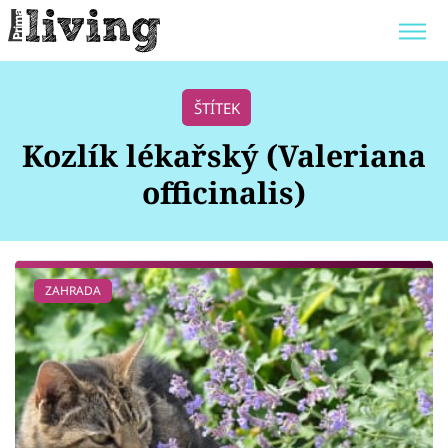
Trendy:
JAK UŠETŘIT
POKOJOVÉ KVĚTINY
ŠTÍTEK
BYDLENÍ SLAVNÝCH
ZAHRADA
Kozlík lékařský (Valeriana
officinalis)
Témata
ZAHRADA
Bydlení
Zahrada
Design