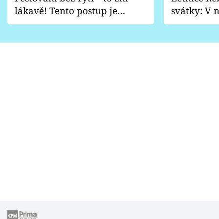
lákavě! Tento postup je
svátky: V n
vhodný jen pro některé
pondělí z
zahrady