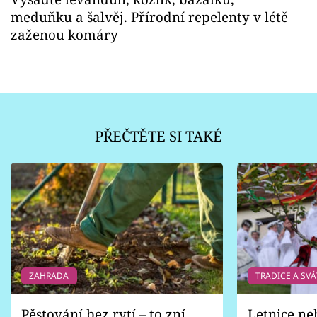
meduňku a šalvěj. Přírodní repelenty v létě
zaženou komáry
PŘEČTĚTE SI TAKÉ
ZAHRADA
TRADICE A SVÁ
Pěstování bez rytí – to zní
Letnice ne