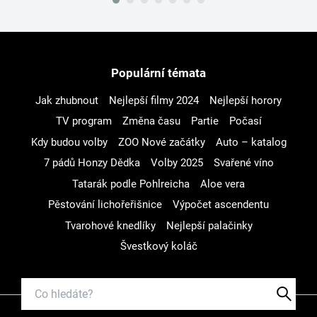
Populární témata
Jak zhubnout
Nejlepší filmy 2024
Nejlepší horory
TV program
Změna času
Partie
Počasí
Kdy budou volby
ZOO Nové začátky
Auto – katalog
7 pádů Honzy Dědka
Volby 2025
Svařené víno
Tatarák podle Pohlreicha
Aloe vera
Pěstování lichořeřišnice
Výpočet ascendentu
Tvarohové knedlíky
Nejlepší palačinky
Švestkový koláč