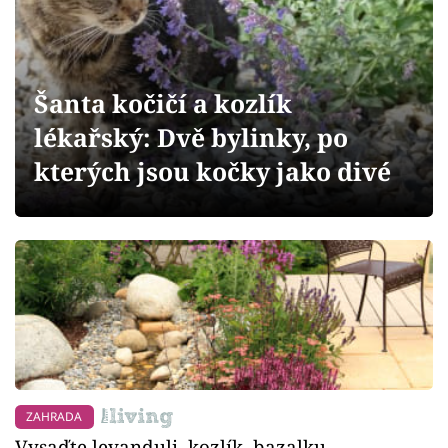
Sledujte prima+
Přihlášení
Šanta kočičí a kozlík
lékařský: Dvě bylinky, po
Sledujte nás
kterých jsou kočky jako divé
ZAHRADA
Vysaďte levanduli, kozlík, bazalku,