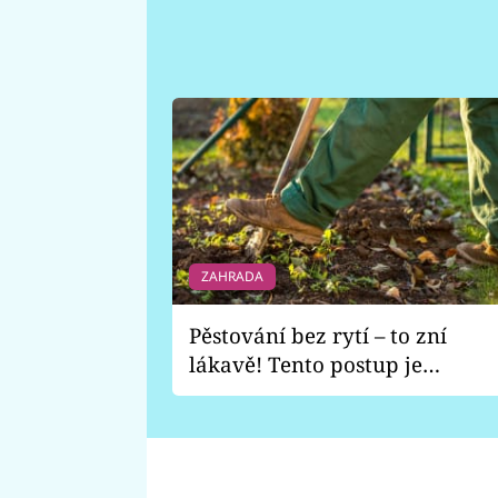
ZAHRADA
Pěstování bez rytí – to zní
lákavě! Tento postup je
vhodný jen pro některé
zahrady