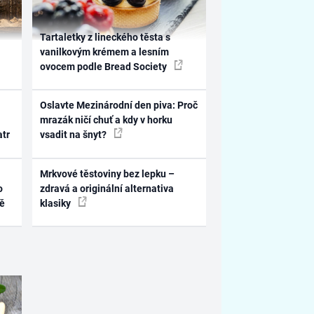
Tartaletky z lineckého těsta s
vanilkovým krémem a lesním
ovocem podle Bread Society
Oslavte Mezinárodní den piva: Proč
mrazák ničí chuť a kdy v horku
atr
vsadit na šnyt?
Mrkvové těstoviny bez lepku –
o
zdravá a originální alternativa
ně
klasiky