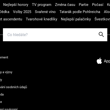
Nejlepší horory
TV program
Změna času
Partie
Počasí
K
Dědka
Volby 2025
Svařené víno
Tatarák podle Pohlreicha
Alo
t ascendentu
Tvarohové knedlíky
Nejlepší palačinky
Švestkov
ement
App
y a výzvy
ty
vání osobních údajů
ěda
ce
ení soukromí