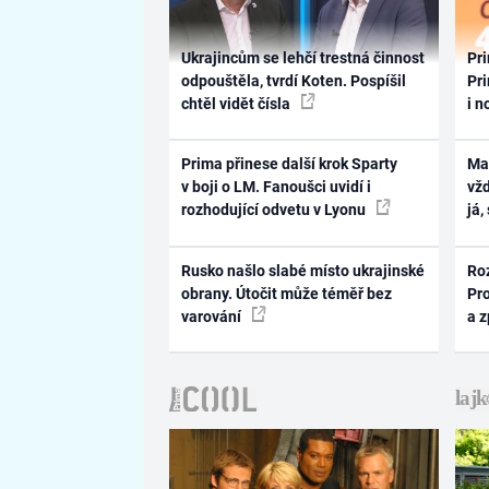
Ukrajincům se lehčí trestná činnost
Pri
odpouštěla, tvrdí Koten. Pospíšil
Pri
chtěl vidět čísla
i n
Prima přinese další krok Sparty
Ma
v boji o LM. Fanoušci uvidí i
vž
rozhodující odvetu v Lyonu
já,
Rusko našlo slabé místo ukrajinské
Ro
obrany. Útočit může téměř bez
Pr
varování
a 