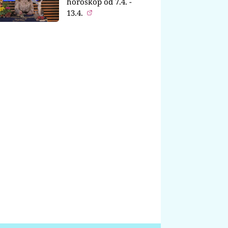
horoskop od 7.4. -
13.4.