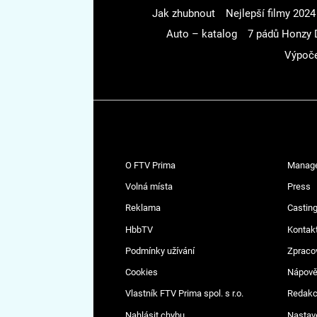
Jak zhubnout
Nejlepší filmy 2024
Auto – katalog
7 pádů Honzy 
Výpoče
O FTV Prima
Manag
Volná místa
Press
Reklama
Casting
HbbTV
Kontak
Podmínky užívání
Zpraco
Cookies
Nápov
Vlastník FTV Prima spol. s r.o.
Redak
Nahlásit chybu
Nastav