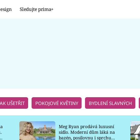
esign
Sledujte prima+
Design
TRENDY
JAK NA TO
PROMĚNY
NAŠE TIPY
JAK UŠETŘIT
POKOJOVÉ KVĚTINY
BYDLENÍ SLAVNÝCH
la
Meg Ryan prodává luxusní
.
sídlo. Moderní dům láká na
o
bazén, posilovnu i sprchu