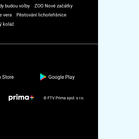
dy budou volby
ZOO Nové začátky
e vera
Pěstování lichořeřišnice
ý koláč
 Store
Google Play
© FTV Prima spol. s r.o.