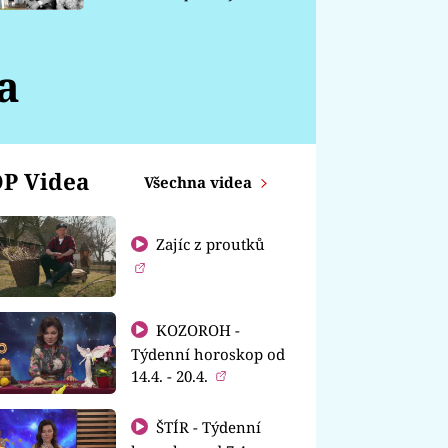
chátrá
a
P Videa
Všechna videa
Zajíc z proutků
KOZOROH -
Týdenní horoskop od
14.4. - 20.4.
ŠTÍR - Týdenní