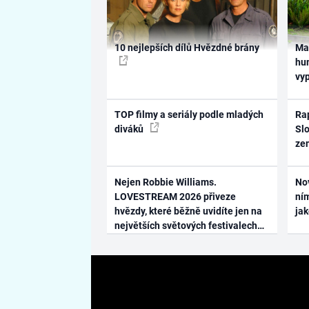
10 nejlepších dílů Hvězdné brány
Ma
hum
vy
TOP filmy a seriály podle mladých
Rap
diváků
Slo
ze
Nejen Robbie Williams.
No
LOVESTREAM 2026 přiveze
ním
hvězdy, které běžně uvidíte jen na
ja
největších světových festivalech