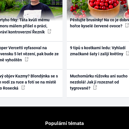
rtyho frky: Táta kvůli mému
Pěstujte brusinky! Na co je dobr
oru málem přišel o práci,
hořce kyselé červené ovoce?
práví kontroverzní Řezník
per Vercetti vyfasoval na
9 tipů s kostkami ledu: Vyhladí
vensku 5 let vězení, pak bude ze
zmačkané šaty i zalijí květiny
mě vyhoštěn
vý objev Kazmy? Blondýnka se s
Muchomůrku růžovku ani sucho
 vodí za ruce a fotí se na místě
nezdolá! Jak ji rozeznat od
ko Rosecká
tygrované?
Populární témata