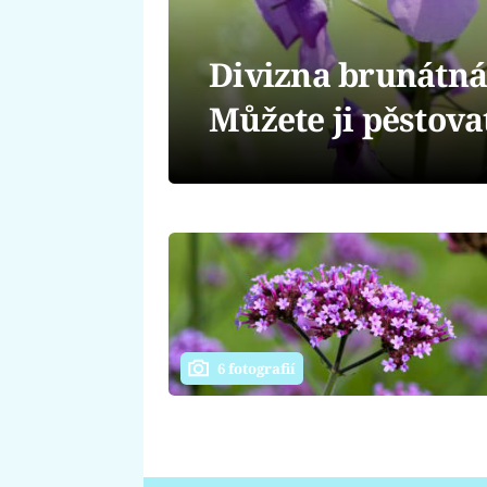
Divizna brunátná
Můžete ji pěstova
6 fotografií