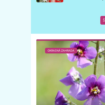
požáru
Š
OKRASNÁ ZAHRADA