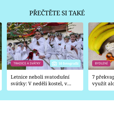
PŘEČTĚTE SI TAKÉ
TRADICE A SVÁTKY
BYDLENÍ
10 fotografií
Letnice neboli svatodušní
7 překva
svátky: V neděli kostel, v
využít al
pondělí zábava
Nabrousí
nádobí