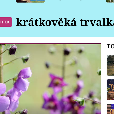
pro psy
krátkověká trvalk
TÍTEK
TO