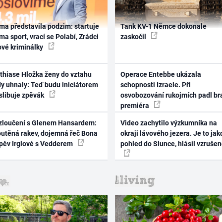
ma představila podzim: startuje
Tank KV-1 Němce dokonale
ma sport, vrací se Polabí, Zrádci
zaskočil
ové kriminálky
thiase Hložka ženy do vztahu
Operace Entebbe ukázala
dy uhnaly: Teď budu iniciátorem
schopnosti Izraele. Při
 slibuje zpěvák
osvobozování rukojmích padl br
premiéra
zloučení s Glenem Hansardem:
Video zachytilo výzkumníka na
outěná rakev, dojemná řeč Bona
okraji lávového jezera. Je to jak
zpěv Irglové s Vedderem
pohled do Slunce, hlásil vzruše