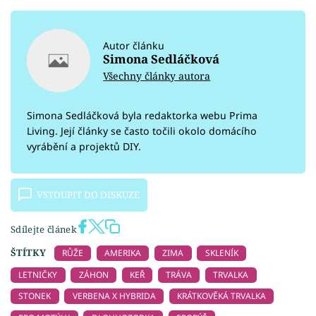
Autor článku
Simona Sedláčková
Všechny články autora
Simona Sedláčková byla redaktorka webu Prima
Living. Její články se často točili okolo domácího
vyrábění a projektů DIY.
VSTOUPIT DO DISKUZE
Sdílejte článek
ŠTÍTKY
RŮŽE
AMERIKA
ZIMA
SKLENÍK
LETNIČKY
ZÁHON
KEŘ
TRÁVA
TRVALKA
STONEK
VERBENA X HYBRIDA
KRÁTKOVĚKÁ TRVALKA