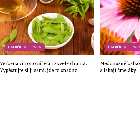
BALKÓN A TERASA
BALKÓN A TERAS
Verbena citronová léčí i skvěle chutná.
Medonosné balko
Vypěstujte si ji sami, jde to snadno
a lákají čmeláky