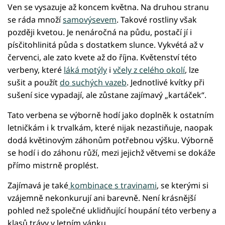
Ven se vysazuje až koncem května. Na druhou stranu
se ráda množí
samovýsevem
. Takové rostliny však
později kvetou. Je nenáročná na půdu, postačí jí i
písčitohlinitá půda s dostatkem slunce. Vykvétá až v
červenci, ale zato kvete až do října. Květenství této
verbeny, které
láká motýly
i
včely z celého okolí
, lze
sušit a použít
do suchých vazeb
. Jednotlivé kvítky při
sušení sice vypadají, ale zůstane zajímavý „kartáček“.
Tato verbena se výborně hodí jako doplněk k ostatním
letničkám i k trvalkám, které nijak nezastiňuje, naopak
dodá květinovým záhonům potřebnou výšku. Výborně
se hodí i do záhonu růží, mezi jejichž větvemi se dokáže
přímo mistrně proplést.
Zajímavá je také
kombinace s travinami
, se kterými si
vzájemně nekonkurují ani barevně. Není krásnější
pohled než společné uklidňující houpání této verbeny a
klasů trávy v letním vánku.