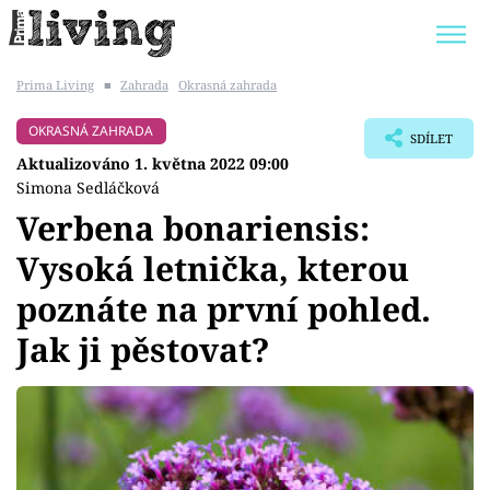
Prima Living
■
Zahrada
Okrasná zahrada
Trendy:
JAK UŠETŘIT
POKOJOVÉ KVĚTINY
OKRASNÁ ZAHRADA
SDÍLET
BYDLENÍ SLAVNÝCH
ZAHRADA
Aktualizováno 1. května 2022 09:00
Simona Sedláčková
Verbena bonariensis:
Vysoká letnička, kterou
Témata
poznáte na první pohled.
Bydlení
Jak ji pěstovat?
Zahrada
Design