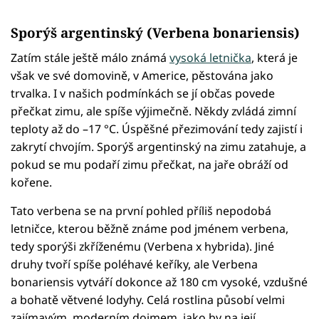
Sporýš argentinský (Verbena bonariensis)
Zatím stále ještě málo známá
vysoká letnička
, která je
však ve své domovině, v Americe, pěstována jako
trvalka. I v našich podmínkách se jí občas povede
přečkat zimu, ale spíše výjimečně. Někdy zvládá zimní
teploty až do –17 °C. Úspěšné přezimování tedy zajistí i
zakrytí chvojím. Sporýš argentinský na zimu zatahuje, a
pokud se mu podaří zimu přečkat, na jaře obráží od
kořene.
Tato verbena se na první pohled příliš nepodobá
letničce, kterou běžně známe pod jménem verbena,
tedy sporýši zkříženému (Verbena x hybrida). Jiné
druhy tvoří spíše poléhavé keříky, ale Verbena
bonariensis vytváří dokonce až 180 cm vysoké, vzdušné
a bohatě větvené lodyhy. Celá rostlina působí velmi
zajímavým, moderním dojmem, jako by na její