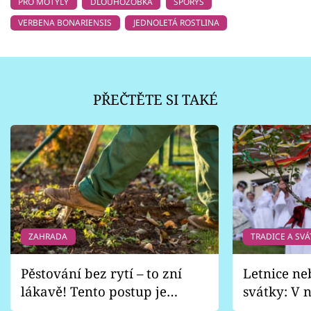
PRO MOTÝLY
DLOUHOZOBKA
SPORÝŠ
VERBENA BONARIENSIS
JEDNOLETÁ ROSTLINA
PŘEČTĚTE SI TAKÉ
ZAHRADA
TRADICE A SVÁ
Pěstování bez rytí – to zní
Letnice ne
lákavě! Tento postup je
svátky: V n
vhodný jen pro některé
pondělí z