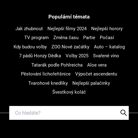
Populární témata
Jak zhubnout
Nejlepší filmy 2024
Nejlepší horory
TV program
Změna času
Partie
Počasí
Kdy budou volby
ZOO Nové začátky
Auto – katalog
7 pádů Honzy Dědka
Volby 2025
Svařené víno
Tatarák podle Pohlreicha
Aloe vera
Pěstování lichořeřišnice
Výpočet ascendentu
Tvarohové knedlíky
Nejlepší palačinky
Švestkový koláč