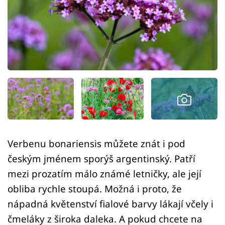
Sledujte prima+
Přihlášení
Sledujte nás
Verbenu bonariensis můžete znát i pod
českým jménem sporýš argentinský. Patří
mezi prozatím málo známé letničky, ale její
obliba rychle stoupá. Možná i proto, že
nápadná květenství fialové barvy lákají včely i
čmeláky z široka daleka. A pokud chcete na