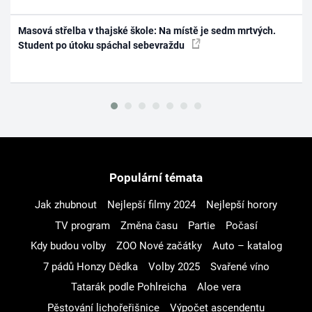
Masová střelba v thajské škole: Na místě je sedm mrtvých.
Student po útoku spáchal sebevraždu
Populární témata
Jak zhubnout
Nejlepší filmy 2024
Nejlepší horory
TV program
Změna času
Partie
Počasí
Kdy budou volby
ZOO Nové začátky
Auto – katalog
7 pádů Honzy Dědka
Volby 2025
Svařené víno
Tatarák podle Pohlreicha
Aloe vera
Pěstování lichořeřišnice
Výpočet ascendentu