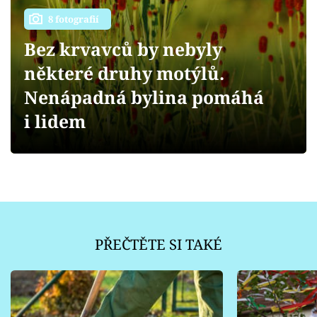
Sledujte prima+
8 fotografií
Přihlášení
Bez krvavců by nebyly
některé druhy motýlů.
Nenápadná bylina pomáhá
Sledujte nás
i lidem
PŘEČTĚTE SI TAKÉ