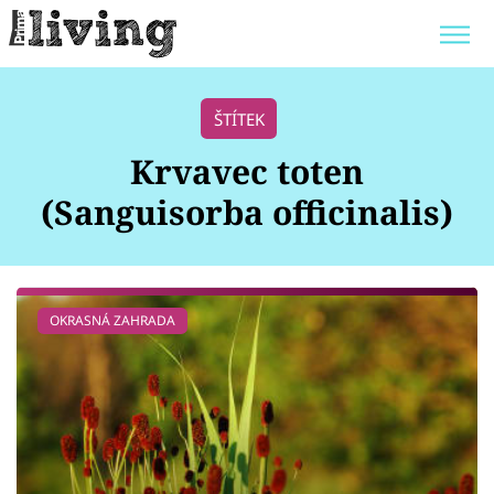
Trendy:
JAK UŠETŘIT
POKOJOVÉ KVĚTINY
ŠTÍTEK
BYDLENÍ SLAVNÝCH
ZAHRADA
Krvavec toten
(Sanguisorba officinalis)
Témata
OKRASNÁ ZAHRADA
Bydlení
Zahrada
Design