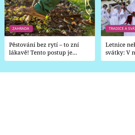
ZAHRADA
TRADICE A SVÁ
Pěstování bez rytí – to zní
Letnice ne
lákavě! Tento postup je
svátky: V n
vhodný jen pro některé
pondělí z
zahrady