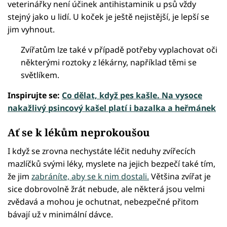
veterinářky není účinek antihistaminik u psů vždy
stejný jako u lidí. U koček je ještě nejistější, je lepší se
jim vyhnout.
Zvířatům lze také v případě potřeby vyplachovat oči
některými roztoky z lékárny, například těmi se
světlíkem.
Inspirujte se:
Co dělat, když pes kašle. Na vysoce
nakažlivý psincový kašel platí i bazalka a heřmánek
Ať se k lékům neprokoušou
I když se zrovna nechystáte léčit neduhy zvířecích
mazlíčků svými léky, myslete na jejich bezpečí také tím,
že jim
zabráníte, aby se k nim dostali.
Většina zvířat je
sice dobrovolně žrát nebude, ale některá jsou velmi
zvědavá a mohou je ochutnat, nebezpečné přitom
bávají už v minimální dávce.