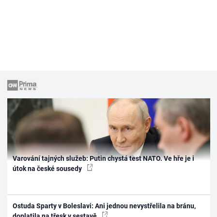
Varování tajných služeb: Putin chystá test NATO. Ve hře je i
útok na české sousedy
Ostuda Sparty v Boleslavi: Ani jednou nevystřelila na bránu,
doplatila na třesk v sestavě