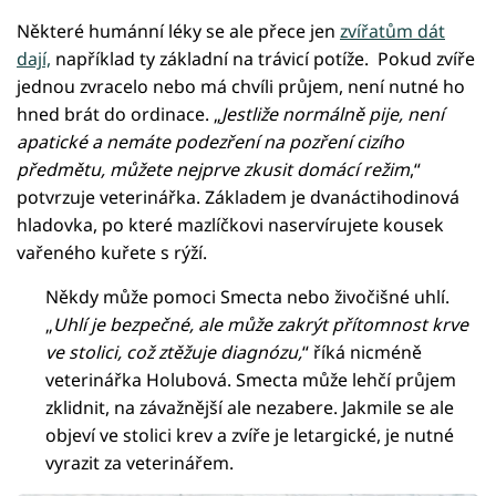
Některé humánní léky se ale přece jen
zvířatům dát
dají,
například ty základní na trávicí potíže. Pokud zvíře
jednou zvracelo nebo má chvíli průjem, není nutné ho
hned brát do ordinace. „
Jestliže normálně pije, není
apatické a nemáte podezření na pozření cizího
předmětu, můžete nejprve zkusit domácí režim
,“
potvrzuje veterinářka. Základem je dvanáctihodinová
hladovka, po které mazlíčkovi naservírujete kousek
vařeného kuřete s rýží.
Někdy může pomoci Smecta nebo živočišné uhlí.
„
Uhlí je bezpečné, ale může zakrýt přítomnost krve
ve stolici, což ztěžuje diagnózu,
“ říká nicméně
veterinářka Holubová. Smecta může lehčí průjem
zklidnit, na závažnější ale nezabere. Jakmile se ale
objeví ve stolici krev a zvíře je letargické, je nutné
vyrazit za veterinářem.