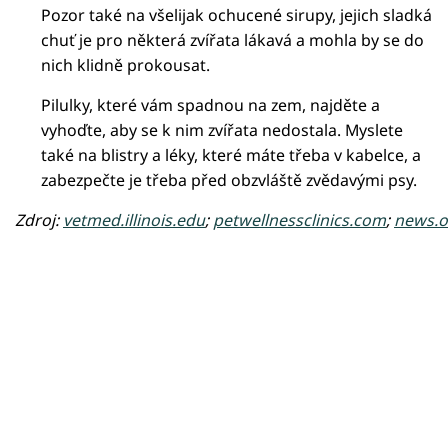
Pozor také na všelijak ochucené sirupy, jejich sladká
chuť je pro některá zvířata lákavá a mohla by se do
nich klidně prokousat.
Pilulky, které vám spadnou na zem, najděte a
vyhoďte, aby se k nim zvířata nedostala. Myslete
také na blistry a léky, které máte třeba v kabelce, a
zabezpečte je třeba před obzvláště zvědavými psy.
Zdroj:
vetmed.illinois.edu
;
petwellnessclinics.com
;
news.o