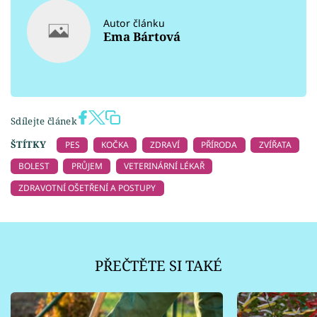
Autor článku
Ema Bártová
Sdílejte článek
ŠTÍTKY
PES
KOČKA
ZDRAVÍ
PŘÍRODA
ZVÍŘATA
BOLEST
PRŮJEM
VETERINÁRNÍ LÉKAŘ
ZDRAVOTNÍ OŠETŘENÍ A POSTUPY
PŘEČTĚTE SI TAKÉ