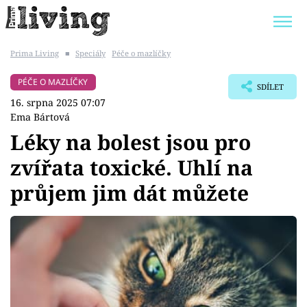
Prima Living
■
Speciály
Péče o mazlíčky
Trendy:
JAK UŠETŘIT
POKOJOVÉ KVĚTINY
PÉČE O MAZLÍČKY
SDÍLET
BYDLENÍ SLAVNÝCH
ZAHRADA
16. srpna 2025 07:07
Ema Bártová
Léky na bolest jsou pro
zvířata toxické. Uhlí na
Témata
průjem jim dát můžete
Bydlení
Zahrada
Design