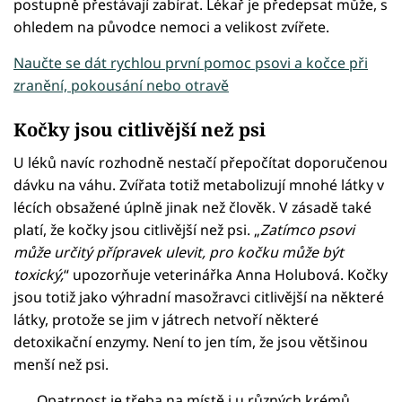
postupně přestávají zabírat. Lékař je předepsat může, s
ohledem na původce nemoci a velikost zvířete.
Naučte se dát rychlou první pomoc psovi a kočce při
zranění, pokousání nebo otravě
Kočky jsou citlivější než psi
U léků navíc rozhodně nestačí přepočítat doporučenou
dávku na váhu. Zvířata totiž metabolizují mnohé látky v
lécích obsažené úplně jinak než člověk. V zásadě také
platí, že kočky jsou citlivější než psi. „
Zatímco psovi
může určitý přípravek ulevit, pro kočku může být
toxický,
“ upozorňuje veterinářka Anna Holubová. Kočky
jsou totiž jako výhradní masožravci citlivější na některé
látky, protože se jim v játrech netvoří některé
detoxikační enzymy. Není to jen tím, že jsou většinou
menší než psi.
Opatrnost je třeba na místě i u různých krémů