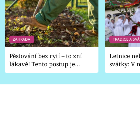
ZAHRADA
TRADICE A SVÁ
Pěstování bez rytí – to zní
Letnice ne
lákavě! Tento postup je
svátky: V n
vhodný jen pro některé
pondělí z
zahrady