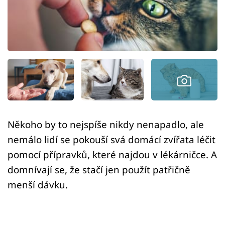
Sledujte prima+
Přihlášení
Sledujte nás
Někoho by to nejspíše nikdy nenapadlo, ale
nemálo lidí se pokouší svá domácí zvířata léčit
pomocí přípravků, které najdou v lékárničce. A
domnívají se, že stačí jen použít patřičně
menší dávku.