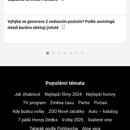
Vyhýbá se generace Z vedoucím pozicím? Podle sociologů
mladí kariéru obětují jistotě
Populární témata
Jak zhubnout
Nejlepší filmy 2024
Nejlepší horory
TV program
Změna času
Partie
Počasí
Kdy budou volby
ZOO Nové začátky
Auto – katalog
7 pádů Honzy Dědka
Volby 2025
Svařené víno
Tatarák podle Pohlreicha
Aloe vera