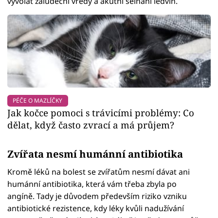
vyvolat žaludeční vředy a akutní selhání ledvin.
PÉČE O MAZLÍČKY
Jak kočce pomoci s trávicími problémy: Co
dělat, když často zvrací a má průjem?
Zvířata nesmí humánní antibiotika
Kromě léků na bolest se zvířatům nesmí dávat ani
humánní antibiotika, která vám třeba zbyla po
angíně. Tady je důvodem především riziko vzniku
antibiotické rezistence, kdy léky kvůli nadužívání