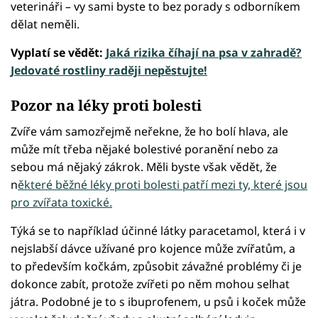
veterináři – vy sami byste to bez porady s odborníkem
dělat neměli.
Vyplatí se vědět:
Jaká rizika číhají na psa v zahradě?
Jedovaté rostliny raději nepěstujte!
Pozor na léky proti bolesti
Zvíře vám samozřejmě neřekne, že ho bolí hlava, ale
může mít třeba nějaké bolestivé poranění nebo za
sebou má nějaký zákrok. Měli byste však vědět, že
n
ěkteré běžné léky proti bolesti patří mezi ty, které jsou
pro zvířata toxické.
Týká se to například účinné látky paracetamol, která i v
nejslabší dávce užívané pro kojence může zvířatům, a
to především kočkám, způsobit závažné problémy či je
dokonce zabít, protože zvířeti po něm mohou selhat
játra. Podobné je to s ibuprofenem, u psů i koček může