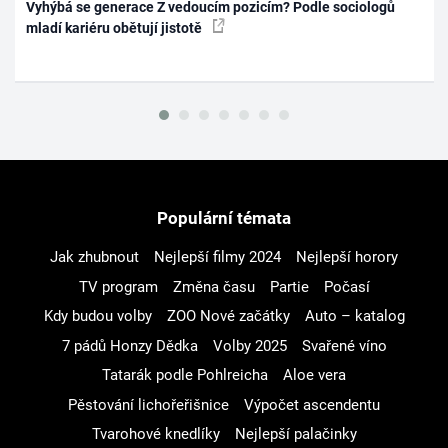
Vyhýbá se generace Z vedoucím pozicím? Podle sociologů
mladí kariéru obětují jistotě
Populární témata
Jak zhubnout
Nejlepší filmy 2024
Nejlepší horory
TV program
Změna času
Partie
Počasí
Kdy budou volby
ZOO Nové začátky
Auto – katalog
7 pádů Honzy Dědka
Volby 2025
Svařené víno
Tatarák podle Pohlreicha
Aloe vera
Pěstování lichořeřišnice
Výpočet ascendentu
Tvarohové knedlíky
Nejlepší palačinky