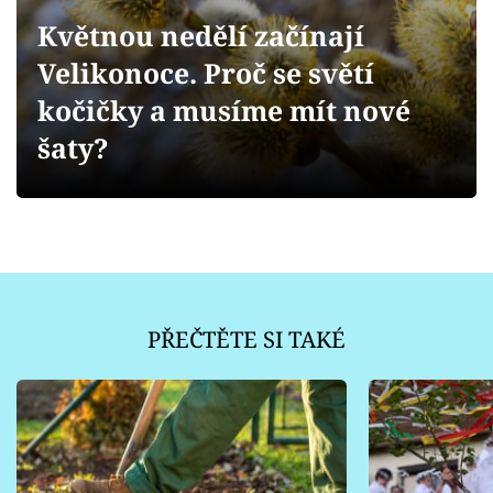
Sledujte prima+
Květnou nedělí začínají
Velikonoce. Proč se světí
Přihlášení
kočičky a musíme mít nové
šaty?
Sledujte nás
PŘEČTĚTE SI TAKÉ