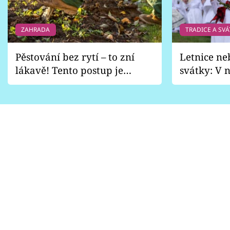
ZAHRADA
TRADICE A SVÁ
Pěstování bez rytí – to zní
Letnice ne
lákavě! Tento postup je
svátky: V n
vhodný jen pro některé
pondělí z
zahrady