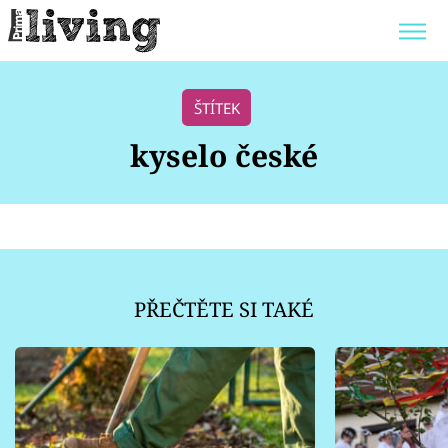
Trendy:
JAK UŠETŘIT
POKOJOVÉ KVĚTINY
ŠTÍTEK
BYDLENÍ SLAVNÝCH
ZAHRADA
kyselo české
Témata
Bydlení
PŘEČTĚTE SI TAKÉ
Zahrada
Design