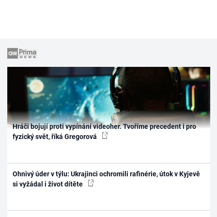
Hráči bojují proti vypínání videoher. Tvoříme precedent i pro
fyzický svět, říká Gregorová
Ohnivý úder v týlu: Ukrajinci ochromili rafinérie, útok v Kyjevě
si vyžádal i život dítěte