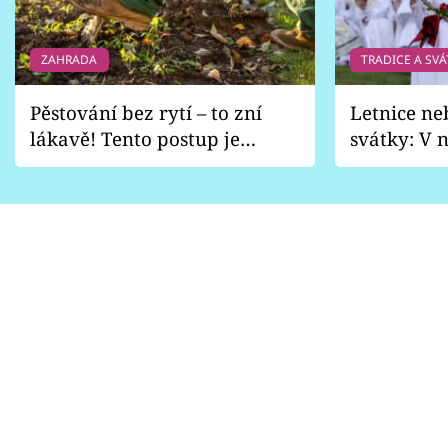
Sledujte prima+
ZAHRADA
TRADICE A SVÁ
Přihlášení
Pěstování bez rytí – to zní
Letnice ne
lákavě! Tento postup je
svátky: V n
Sledujte nás
vhodný jen pro některé
pondělí z
zahrady