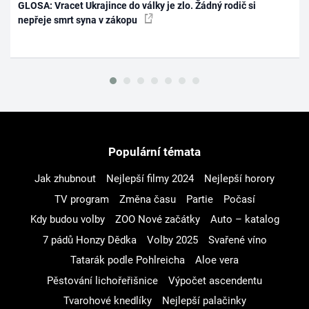
GLOSA: Vracet Ukrajince do války je zlo. Žádný rodič si
nepřeje smrt syna v zákopu
Populární témata
Jak zhubnout
Nejlepší filmy 2024
Nejlepší horory
TV program
Změna času
Partie
Počasí
Kdy budou volby
ZOO Nové začátky
Auto – katalog
7 pádů Honzy Dědka
Volby 2025
Svařené víno
Tatarák podle Pohlreicha
Aloe vera
Pěstování lichořeřišnice
Výpočet ascendentu
Tvarohové knedlíky
Nejlepší palačinky