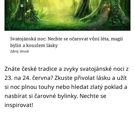
Sledujte prima+
Přihlášení
Svatojánská noc: Nechte se očarovat vůní léta, magií
Sledujte nás
bylin a kouzlem lásky
Zdroj: iStock
Znáte české tradice a zvyky svatojánské noci z
23. na 24. června? Zkuste přivolat lásku a užít
si noc plnou touhy nebo hledat zlatý poklad a
nasbírat si čarovné bylinky. Nechte se
inspirovat!