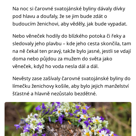
Na noc si čarovné svatojánské byliny dávaly dívky
pod hlavu a doufaly, že se jim bude zdát o
budoucím ženichovi, aby věděly, jak bude vypadat.
Nebo věneček hodily do blízkého potoka či řeky a
sledovaly jeho plavbu – kde jeho cesta skončila, tam
na ně čekal ten pravý, takže bylo jasné, jestli se vdají
doma nebo půjdou za mužem do světa jako
věneček, když ho voda nesla dál a dál.
Nevěsty zase zašívaly čarovné svatojánské byliny do
límečku ženichovy košile, aby bylo jejich manželství
šťastné a hlavně nezůstalo bezdětné.