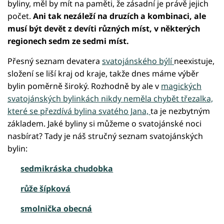
byliny, měl by mít na paměti, že zásadní je právě jejich
počet.
Ani tak nezáleží na druzích a kombinaci, ale
musí být devět z devíti různých míst, v některých
regionech sedm ze sedmi míst.
Přesný seznam devatera
svatojánského býlí
neexistuje,
složení se liší kraj od kraje, takže dnes máme výběr
bylin poměrně široký. Rozhodně by ale v
magických
svatojánských bylinkách nikdy neměla chybět třezalka,
které se přezdívá bylina svatého Jana,
ta je nezbytným
základem. Jaké byliny si můžeme o svatojánské noci
nasbírat? Tady je náš stručný seznam svatojánských
bylin:
sedmikráska chudobka
růže šípková
smolnička obecná