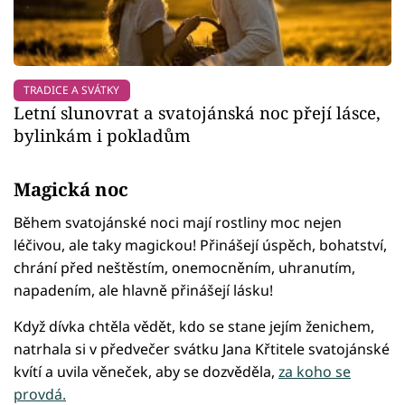
TRADICE A SVÁTKY
Letní slunovrat a svatojánská noc přejí lásce,
bylinkám i pokladům
Magická noc
Během svatojánské noci mají rostliny moc nejen
léčivou, ale taky magickou! Přinášejí úspěch, bohatství,
chrání před neštěstím, onemocněním, uhranutím,
napadením, ale hlavně přinášejí lásku!
Když dívka chtěla vědět, kdo se stane jejím ženichem,
natrhala si v předvečer svátku Jana Křtitele svatojánské
kvítí a uvila věneček, aby se dozvěděla,
za koho se
provdá.