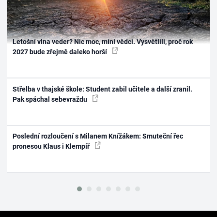
Letošní vlna veder? Nic moc, míní vědci. Vysvětlili, proč rok
2027 bude zřejmě daleko horší
Střelba v thajské škole: Student zabil učitele a další zranil.
Pak spáchal sebevraždu
Poslední rozloučení s Milanem Knížákem: Smuteční řec
pronesou Klaus i Klempíř