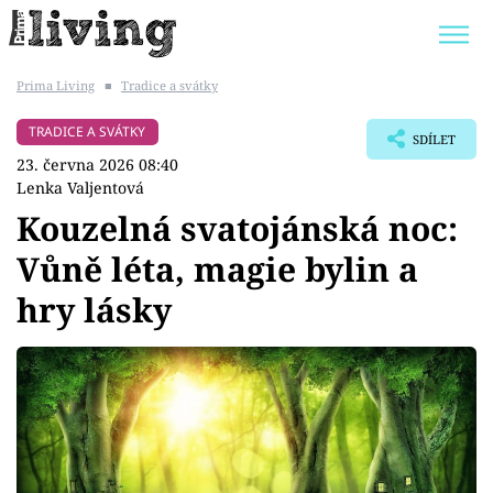
Prima Living
■
Tradice a svátky
Trendy:
JAK UŠETŘIT
POKOJOVÉ KVĚTINY
TRADICE A SVÁTKY
SDÍLET
BYDLENÍ SLAVNÝCH
ZAHRADA
23. června 2026 08:40
Lenka Valjentová
Kouzelná svatojánská noc:
Vůně léta, magie bylin a
Témata
hry lásky
Bydlení
Zahrada
Design