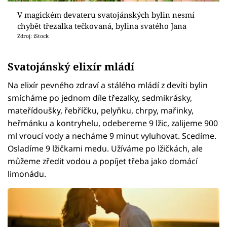
V magickém devateru svatojánských bylin nesmí
chybět třezalka tečkovaná, bylina svatého Jana
Zdroj: iStock
Svatojánský elixír mládí
Na elixír pevného zdraví a stálého mládí z devíti bylin
smícháme po jednom díle třezalky, sedmikrásky,
mateřídoušky, řebříčku, pelyňku, chrpy, mařinky,
heřmánku a kontryhelu, odebereme 9 lžic, zalijeme 900
ml vroucí vody a necháme 9 minut vyluhovat. Scedíme.
Osladíme 9 lžičkami medu. Užíváme po lžičkách, ale
můžeme zředit vodou a popíjet třeba jako domácí
limonádu.