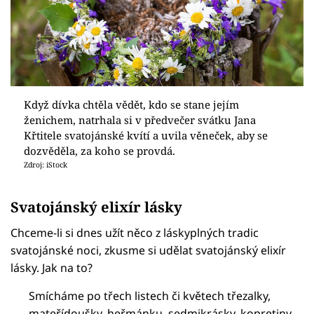
Když dívka chtěla vědět, kdo se stane jejím
ženichem, natrhala si v předvečer svátku Jana
Křtitele svatojánské kvítí a uvila věneček, aby se
dozvěděla, za koho se provdá.
Zdroj: iStock
Svatojánský elixír lásky
Chceme-li si dnes užít něco z láskyplných tradic
svatojánské noci, zkusme si udělat svatojánský elixír
lásky. Jak na to?
Smícháme po třech listech či květech třezalky,
mateřídoušky, heřmánku, sedmikrásky, kopretiny,