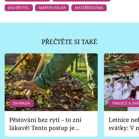
JAN KŘTITEL
MARTIN KOLÁR
MATEŘÍDOUŠKA
PŘEČTĚTE SI TAKÉ
ZAHRADA
TRADICE A SVÁ
Pěstování bez rytí – to zní
Letnice ne
lákavě! Tento postup je
svátky: V n
vhodný jen pro některé
pondělí z