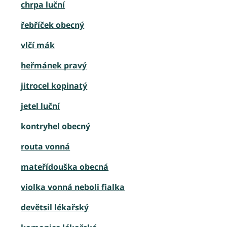
chrpa luční
řebříček obecný
vlčí mák
heřmánek pravý
jitrocel kopinatý
jetel luční
kontryhel obecný
routa vonná
mateřídouška obecná
violka vonná neboli fialka
devětsil lékařský