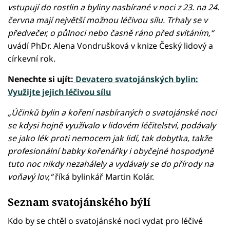
vstupují do rostlin a byliny nasbírané v noci z 23. na 24.
června mají největší možnou léčivou sílu. Trhaly se v
předvečer, o půlnoci nebo časně ráno před svítáním,“
uvádí PhDr. Alena Vondrušková v knize Český lidový a
církevní rok.
Nenechte si ujít:
Devatero svatojánských bylin:
Využijte jejich léčivou sílu
„Účinků bylin a koření nasbíraných o svatojánské noci
se kdysi hojně využívalo v lidovém léčitelství, podávaly
se jako lék proti nemocem jak lidí, tak dobytka, takže
profesionální babky kořenářky i obyčejné hospodyně
tuto noc nikdy nezahálely a vydávaly se do přírody na
voňavý lov,“
říká bylinkář Martin Kolár.
Seznam svatojánského býlí
Kdo by se chtěl o svatojánské noci vydat pro léčivé