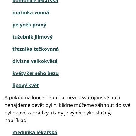
komonice lékařská
mařinka vonná
pelyněk pravý
tužebník jilmový
třezalka tečkovaná
divizna velkokvětá
květy černého bezu
lipový květ
A pokud na louce nebo na mezi o svatojánské noci
nenajdeme devět bylin, klidně můžeme sáhnout do své
bylinkové zahrádky, i tady je výběr bylin slušný,
například:
meduňka lékařská