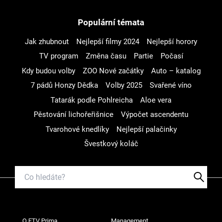
Populární témata
Jak zhubnout
Nejlepší filmy 2024
Nejlepší horory
TV program
Změna času
Partie
Počasí
Kdy budou volby
ZOO Nové začátky
Auto – katalog
7 pádů Honzy Dědka
Volby 2025
Svařené víno
Tatarák podle Pohlreicha
Aloe vera
Pěstování lichořeřišnice
Výpočet ascendentu
Tvarohové knedlíky
Nejlepší palačinky
Švestkový koláč
O FTV Prima
Management