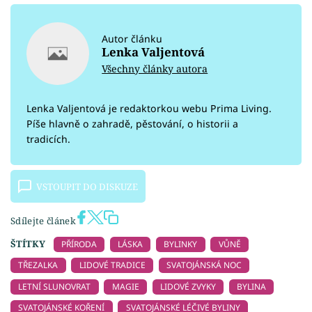
Autor článku
Lenka Valjentová
Všechny články autora
Lenka Valjentová je redaktorkou webu Prima Living.
Píše hlavně o zahradě, pěstování, o historii a
tradicích.
VSTOUPIT DO DISKUZE
Sdílejte článek
ŠTÍTKY
PŘÍRODA
LÁSKA
BYLINKY
VŮNĚ
TŘEZALKA
LIDOVÉ TRADICE
SVATOJÁNSKÁ NOC
LETNÍ SLUNOVRAT
MAGIE
LIDOVÉ ZVYKY
BYLINA
SVATOJÁNSKÉ KOŘENÍ
SVATOJÁNSKÉ LÉČIVÉ BYLINY