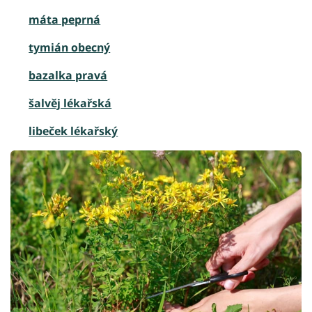
máta peprná
tymián obecný
bazalka pravá
šalvěj lékařská
libeček lékařský