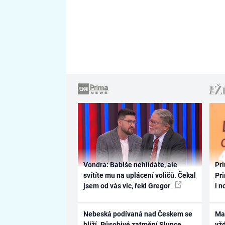
Vondra: Babiše nehlídáte, ale
Pri
svítíte mu na uplácení voličů. Čekal
Pri
jsem od vás víc, řekl Gregor
i n
Nebeská podívaná nad Českem se
Ma
blíží. Působivé zatmění Slunce
vž