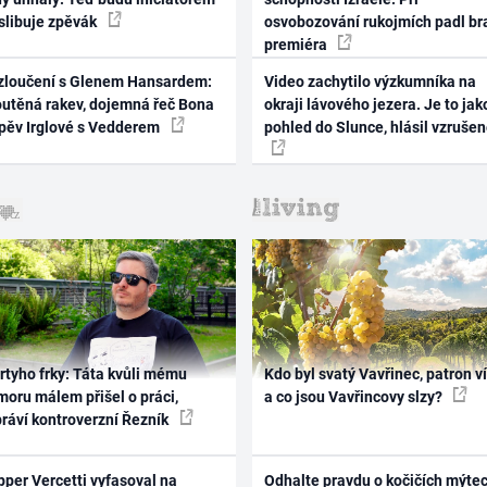
 slibuje zpěvák
osvobozování rukojmích padl br
premiéra
zloučení s Glenem Hansardem:
Video zachytilo výzkumníka na
outěná rakev, dojemná řeč Bona
okraji lávového jezera. Je to jak
zpěv Irglové s Vedderem
pohled do Slunce, hlásil vzruše
rtyho frky: Táta kvůli mému
Kdo byl svatý Vavřinec, patron v
oru málem přišel o práci,
a co jsou Vavřincovy slzy?
práví kontroverzní Řezník
per Vercetti vyfasoval na
Odhalte pravdu o kočičích mýtec