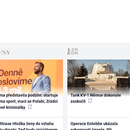
ma představila podzim: startuje
Tank KV-1 Němce dokonale
ma sport, vrací se Polabí, Zrádci
zaskočil
ové kriminálky
thiase Hložka ženy do vztahu
Operace Entebbe ukázala
dy uhnaly: Teď budu iniciátorem
schopnosti Izraele. Při