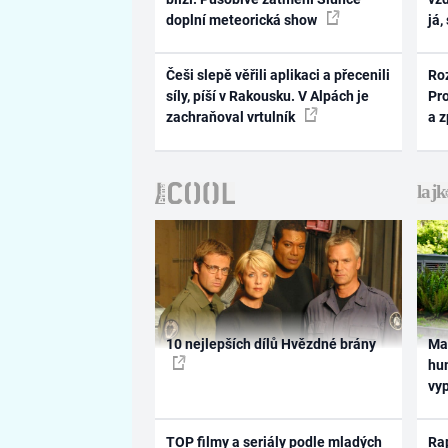
doplní meteorická show
já,
Češi slepě věřili aplikaci a přecenili
Ro
síly, píší v Rakousku. V Alpách je
Pr
zachraňoval vrtulník
a 
10 nejlepších dílů Hvězdné brány
Ma
hum
vy
TOP filmy a seriály podle mladých
Rap