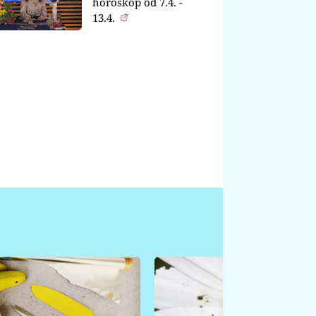
horoskop od 7.4. -
13.4.