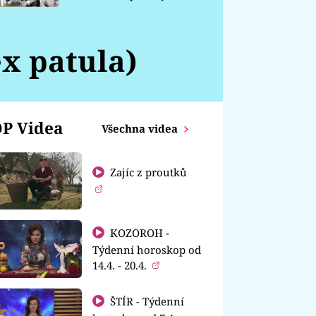
chátrá
ex patula)
P Videa
Všechna videa
Zajíc z proutků
KOZOROH -
Týdenní horoskop od
14.4. - 20.4.
ŠTÍR - Týdenní