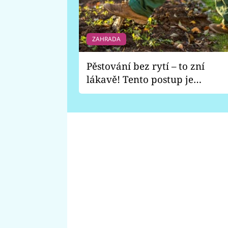
ZAHRADA
Pěstování bez rytí – to zní
lákavě! Tento postup je
vhodný jen pro některé
zahrady