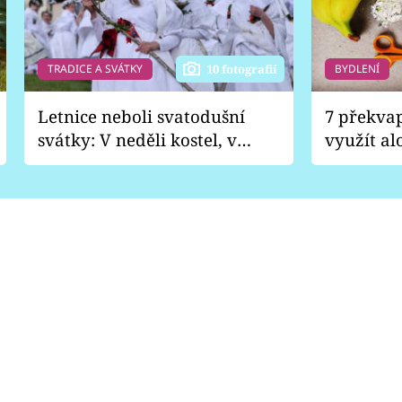
TRADICE A SVÁTKY
BYDLENÍ
10 fotografií
Letnice neboli svatodušní
7 překva
svátky: V neděli kostel, v
využít al
pondělí zábava
Nabrousí
nádobí