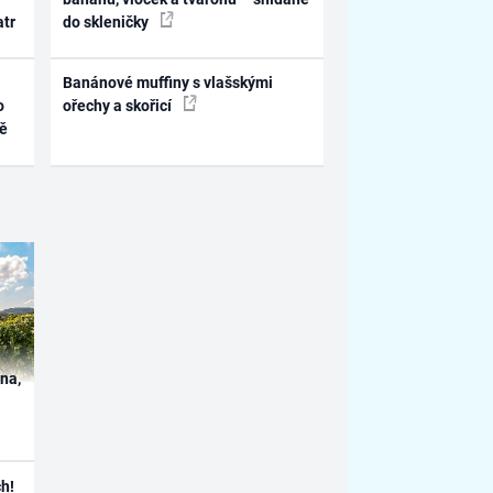
atr
do skleničky
Banánové muffiny s vlašskými
o
ořechy a skořicí
ně
ína,
h!