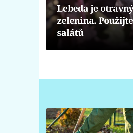
Lebeda je otravný
zelenina. Použijt
salátů