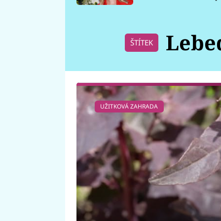
požáru
Lebed
ŠTÍTEK
UŽITKOVÁ ZAHRADA