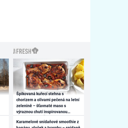
Špikovaná kuřecí stehna s
chorizem a olivami pečená na letní
zelenině – šťavnaté maso s
výraznou chutí inspirovanou
Španělskem
Karamelové snídaňové smoothie z
banánu, vloček a tvarohu – snídaně