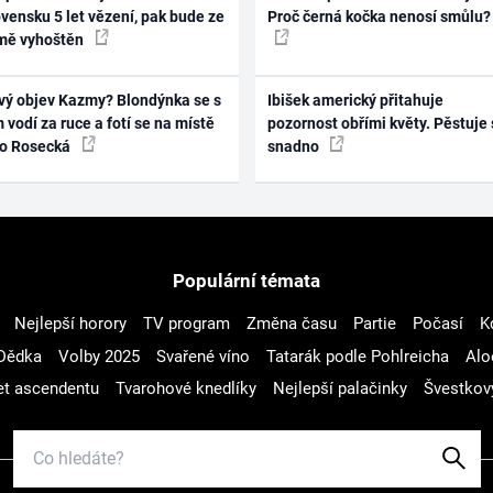
vensku 5 let vězení, pak bude ze
Proč černá kočka nenosí smůlu?
mě vyhoštěn
vý objev Kazmy? Blondýnka se s
Ibišek americký přitahuje
 vodí za ruce a fotí se na místě
pozornost obřími květy. Pěstuje 
ko Rosecká
snadno
Populární témata
Nejlepší horory
TV program
Změna času
Partie
Počasí
K
Dědka
Volby 2025
Svařené víno
Tatarák podle Pohlreicha
Alo
t ascendentu
Tvarohové knedlíky
Nejlepší palačinky
Švestkov