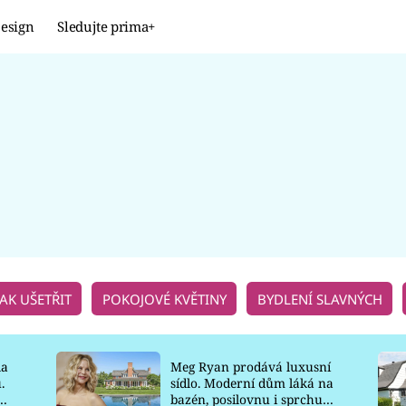
esign
Sledujte prima+
Design
TRENDY
JAK NA TO
PROMĚNY
NAŠE TIPY
JAK UŠETŘIT
POKOJOVÉ KVĚTINY
BYDLENÍ SLAVNÝCH
la
Meg Ryan prodává luxusní
.
sídlo. Moderní dům láká na
o
bazén, posilovnu i sprchu