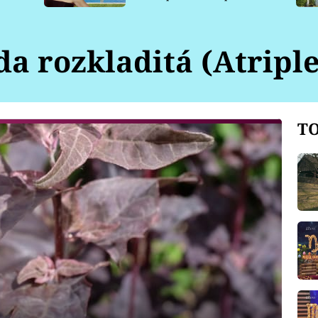
pro psy
a rozkladitá (Atripl
TO