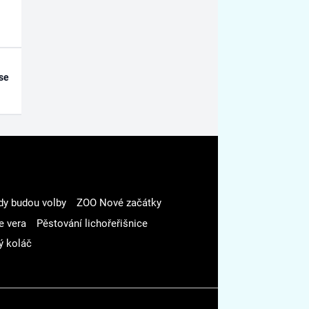
se
dy budou volby
ZOO Nové začátky
e vera
Pěstování lichořeřišnice
ý koláč