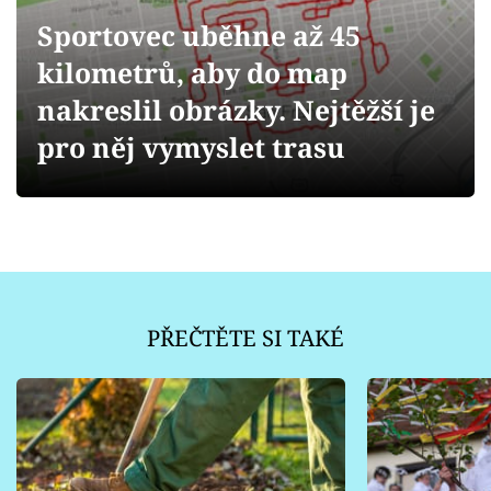
Sledujte prima+
Sportovec uběhne až 45
kilometrů, aby do map
Přihlášení
nakreslil obrázky. Nejtěžší je
pro něj vymyslet trasu
Sledujte nás
PŘEČTĚTE SI TAKÉ