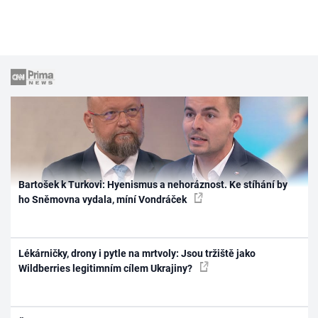
Bartošek k Turkovi: Hyenismus a nehoráznost. Ke stíhání by
ho Sněmovna vydala, míní Vondráček
Lékárničky, drony i pytle na mrtvoly: Jsou tržiště jako
Wildberries legitimním cílem Ukrajiny?