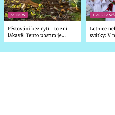
ZAHRADA
TRADICE A SVÁ
Pěstování bez rytí – to zní
Letnice ne
lákavě! Tento postup je
svátky: V n
vhodný jen pro některé
pondělí z
zahrady