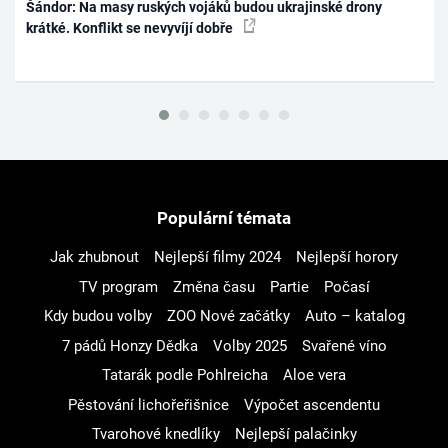
Šándor: Na masy ruských vojáků budou ukrajinské drony
krátké. Konflikt se nevyvíjí dobře
Populární témata
Jak zhubnout
Nejlepší filmy 2024
Nejlepší horory
TV program
Změna času
Partie
Počasí
Kdy budou volby
ZOO Nové začátky
Auto – katalog
7 pádů Honzy Dědka
Volby 2025
Svařené víno
Tatarák podle Pohlreicha
Aloe vera
Pěstování lichořeřišnice
Výpočet ascendentu
Tvarohové knedlíky
Nejlepší palačinky