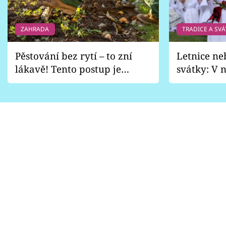
ZAHRADA
TRADICE A SVÁ
Pěstování bez rytí – to zní
Letnice ne
lákavě! Tento postup je
svátky: V n
vhodný jen pro některé
pondělí z
zahrady