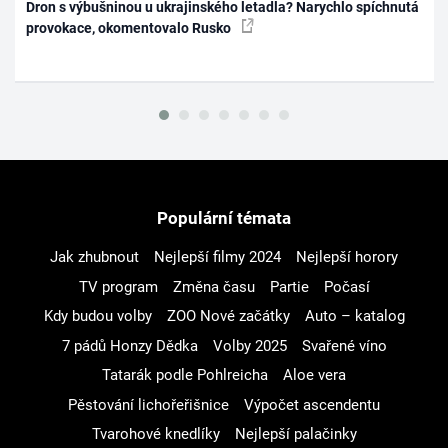
Dron s výbušninou u ukrajinského letadla? Narychlo spíchnutá
provokace, okomentovalo Rusko
Populární témata
Jak zhubnout
Nejlepší filmy 2024
Nejlepší horory
TV program
Změna času
Partie
Počasí
Kdy budou volby
ZOO Nové začátky
Auto – katalog
7 pádů Honzy Dědka
Volby 2025
Svařené víno
Tatarák podle Pohlreicha
Aloe vera
Pěstování lichořeřišnice
Výpočet ascendentu
Tvarohové knedlíky
Nejlepší palačinky