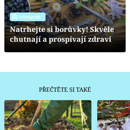
Sledujte prima+
8 fotografií
Přihlášení
Natrhejte si borůvky! Skvěle
chutnají a prospívají zdraví
Sledujte nás
PŘEČTĚTE SI TAKÉ