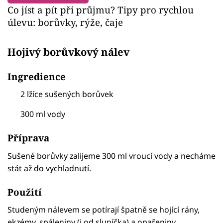
Co jíst a pít při průjmu? Tipy pro rychlou
úlevu: borůvky, rýže, čaje
Hojivý borůvkový nálev
Ingredience
2 lžíce sušených borůvek
300 ml vody
Příprava
Sušené borůvky zalijeme 300 ml vroucí vody a necháme
stát až do vychladnutí.
Použití
Studeným nálevem se potírají špatně se hojící rány,
ekzémy, spáleniny (i od sluníčka) a opařeniny.