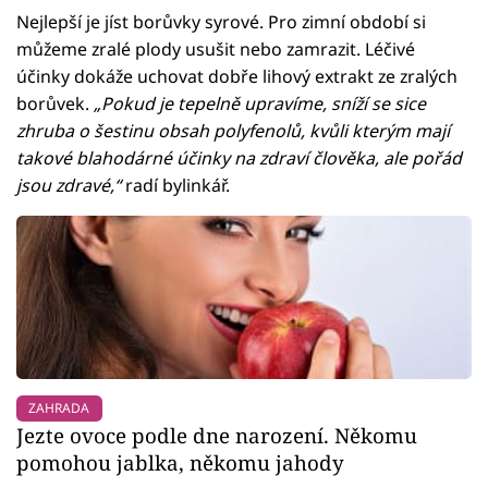
Nejlepší je jíst borůvky syrové. Pro zimní období si
můžeme zralé plody usušit nebo zamrazit. Léčivé
účinky dokáže uchovat dobře lihový extrakt ze zralých
borůvek.
„Pokud je tepelně upravíme, sníží se sice
zhruba o šestinu obsah polyfenolů, kvůli kterým mají
takové blahodárné účinky na zdraví člověka, ale pořád
jsou zdravé,“
radí bylinkář.
ZAHRADA
Jezte ovoce podle dne narození. Někomu
pomohou jablka, někomu jahody