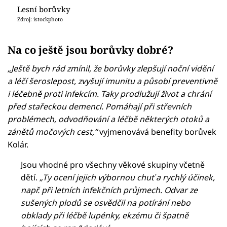
Lesní borůvky
Zdroj: istockphoto
Na co ještě jsou borůvky dobré?
„Ještě bych rád zmínil, že borůvky zlepšují noční vidění
a léčí šeroslepost, zvyšují imunitu a působí preventivně
i léčebně proti infekcím. Taky prodlužují život a chrání
před stařeckou demencí. Pomáhají při střevních
problémech, odvodňování a léčbě některých otoků a
zánětů močových cest,“
vyjmenovává benefity borůvek
Kolár.
Jsou vhodné pro všechny věkové skupiny včetně
dětí.
„Ty ocení jejich výbornou chuť a rychlý účinek,
např. při letních infekčních průjmech. Odvar ze
sušených plodů se osvědčil na potírání nebo
obklady při léčbě lupénky, ekzému či špatně