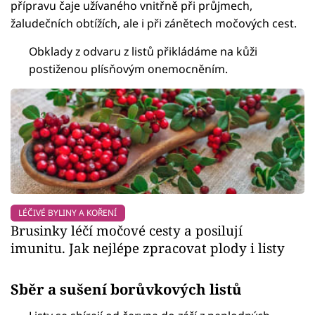
přípravu čaje užívaného vnitřně při průjmech,
žaludečních obtížích, ale i při zánětech močových cest.
Obklady z odvaru z listů přikládáme na kůži
postiženou plísňovým onemocněním.
LÉČIVÉ BYLINY A KOŘENÍ
Brusinky léčí močové cesty a posilují
imunitu. Jak nejlépe zpracovat plody i listy
Sběr a sušení borůvkových listů