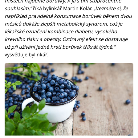
místech najdeme borůvky. A já s tím stoprocentně
souhlasím,“
říká bylinkář Martin Kolár.
„Vezměte si, že
například pravidelná konzumace borůvek během dvou
měsíců dokáže zlepšit metabolický syndrom, což je
lékařské označení kombinace diabetu, vysokého
krevního tlaku a obezity. Ozdravný efekt se dostavuje
už při užívání jedné hrsti borůvek třikrát týdně,“
vysvětluje bylinkář.