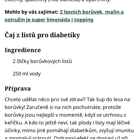
Mohlo by vás zajímat:
Z lesních borůvek, malin a
ostružin je super limonáda i topping
Čaj z listů pro diabetiky
Ingredience
2 lžičky borůvkových listů
250 ml vody
Příprava
Chcete udělat něco pro své zdraví? Tak šup do lesa na
borůvky! Zaručeně si na nich pochutnáte, protože
borůvky jsou nejlepší v momentě, když se utrhnou z
keříčku. A kdo to ještě neví, tak plody i listy mají léčivé
účinky, mimo jiné pomáhají diabetikům, zvyšují imunitu
a zpomalují stárnutí. Ozdravný efekt se dostaví už při