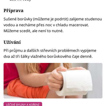
Příprava
Sušené borůvky (můžeme je podrtit) zalijeme studenou
vodou a necháme přes noc v chladu macerovat.
Můžeme scedit, ale není to nutné.
Užívání
Při průjmu a dalších střevních problémech vypijeme
dva až tři šálky vlažného borůvkového čaje denně.
LÉČIVÉ BYLINY A KOŘENÍ