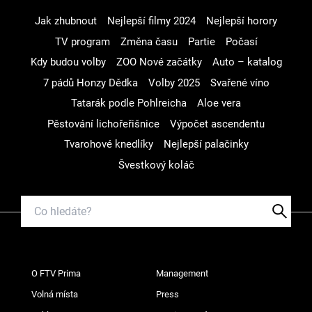
Jak zhubnout
Nejlepší filmy 2024
Nejlepší horory
TV program
Změna času
Partie
Počasí
Kdy budou volby
ZOO Nové začátky
Auto – katalog
7 pádů Honzy Dědka
Volby 2025
Svařené víno
Tatarák podle Pohlreicha
Aloe vera
Pěstování lichořeřišnice
Výpočet ascendentu
Tvarohové knedlíky
Nejlepší palačinky
Švestkový koláč
O FTV Prima
Management
Volná místa
Press