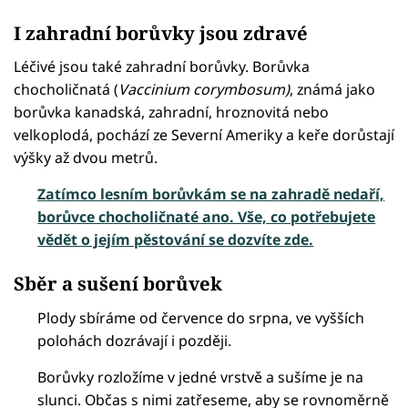
I zahradní borůvky jsou zdravé
Léčivé jsou také zahradní borůvky. Borůvka
chocholičnatá (
Vaccinium corymbosum)
, známá jako
borůvka kanadská, zahradní, hroznovitá nebo
velkoplodá, pochází ze Severní Ameriky a keře dorůstají
výšky až dvou metrů.
Zatímco lesním borůvkám se na zahradě nedaří,
borůvce chocholičnaté ano. Vše, co potřebujete
vědět o jejím pěstování se dozvíte zde.
Sběr a sušení borůvek
Plody sbíráme od července do srpna, ve vyšších
polohách dozrávají i později.
Borůvky rozložíme v jedné vrstvě a sušíme je na
slunci. Občas s nimi zatřeseme, aby se rovnoměrně