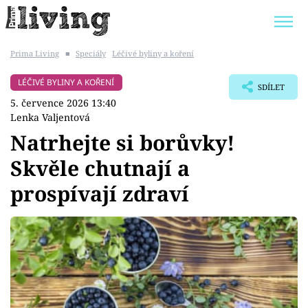
Prima Living
■
Speciály
Léčivé byliny a koření
Trendy:
JAK UŠETŘIT
POKOJOVÉ KVĚTINY
LÉČIVÉ BYLINY A KOŘENÍ
SDÍLET
BYDLENÍ SLAVNÝCH
ZAHRADA
5. července 2026 13:40
Lenka Valjentová
Natrhejte si borůvky!
Skvěle chutnají a
Témata
prospívají zdraví
Bydlení
Zahrada
Design