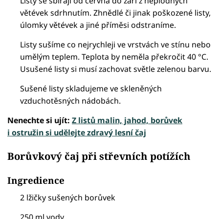
Listy se sbírají od června do září z neplodných
větévek sdrhnutím. Zhnědlé či jinak poškozené listy,
úlomky větévek a jiné příměsi odstraníme.
Listy sušíme co nejrychleji ve vrstvách ve stínu nebo
umělým teplem. Teplota by neměla překročit 40 °C.
Usušené listy si musí zachovat světle zelenou barvu.
Sušené listy skladujeme ve skleněných
vzduchotěsných nádobách.
Nenechte si ujít:
Z listů malin, jahod, borůvek
i ostružin si udělejte zdravý lesní čaj
Borůvkový čaj při střevních potížích
Ingredience
2 lžičky sušených borůvek
250 ml vody