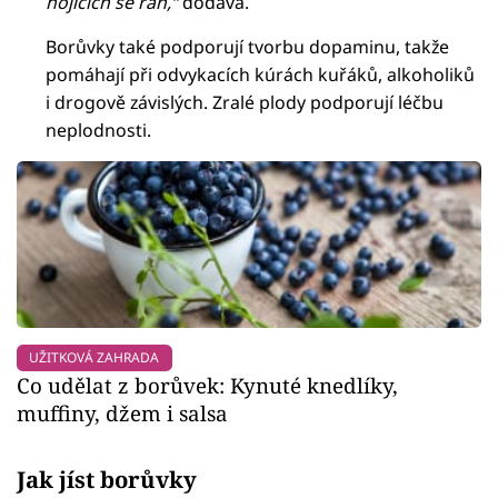
hojících se ran,“
dodává.
Borůvky také podporují tvorbu dopaminu, takže
pomáhají při odvykacích kúrách kuřáků, alkoholiků
i drogově závislých. Zralé plody podporují léčbu
neplodnosti.
UŽITKOVÁ ZAHRADA
Co udělat z borůvek: Kynuté knedlíky,
muffiny, džem i salsa
Jak jíst borůvky