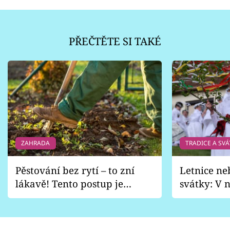
PŘEČTĚTE SI TAKÉ
ZAHRADA
TRADICE A SVÁ
Pěstování bez rytí – to zní
Letnice ne
lákavě! Tento postup je
svátky: V n
vhodný jen pro některé
pondělí z
zahrady