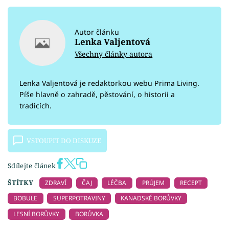
Autor článku
Lenka Valjentová
Všechny články autora
Lenka Valjentová je redaktorkou webu Prima Living.
Píše hlavně o zahradě, pěstování, o historii a
tradicích.
VSTOUPIT DO DISKUZE
Sdílejte článek
ŠTÍTKY
ZDRAVÍ
ČAJ
LÉČBA
PRŮJEM
RECEPT
BOBULE
SUPERPOTRAVINY
KANADSKÉ BORŮVKY
LESNÍ BORŮVKY
BORŮVKA