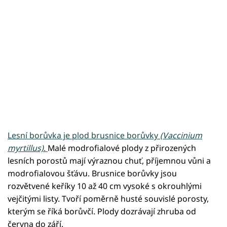
Lesní borůvka je plod brusnice borůvky
(Vaccinium
myrtillus)
.
Malé modrofialové plody z přirozených
lesních porostů mají výraznou chuť, příjemnou vůni a
modrofialovou šťávu. Brusnice borůvky jsou
rozvětvené keříky 10 až 40 cm vysoké s okrouhlými
vejčitými listy. Tvoří poměrně husté souvislé porosty,
kterým se říká borůvčí. Plody dozrávají zhruba od
června do září.