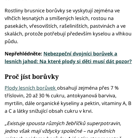
Rostliny brusnice borůvky se vyskytují zejména ve
vlhčích lesnatých a smíšených lesích, rostou na
pasekách, vřesovištích, rašeliništích, pastvinách a ve
skalách, protože potřebují především kyselou a vlhkou
půdu.
Nepřehlédněte:
Nebezpeční dvojníci borůvek a
lesních jahod: Na které plody si děti musí dát pozor?
Proč jíst borůvky
Plody lesních borůvek
obsahují zejména přes 7 %
tříslovin, 20 až 30 % cukru, antokyanová barviva,
myrtilin, dále organické kyseliny a pektin, vitaminy A, B
a C a látky snižující obsah cukru v krvi.
„Existuje spousta různých žebříčků superpotravin,
jedno však mají vždycky společné – na předních