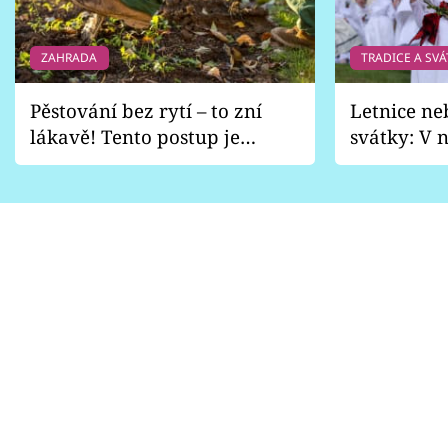
ZAHRADA
TRADICE A SVÁ
Pěstování bez rytí – to zní
Letnice ne
lákavě! Tento postup je
svátky: V n
vhodný jen pro některé
pondělí z
zahrady