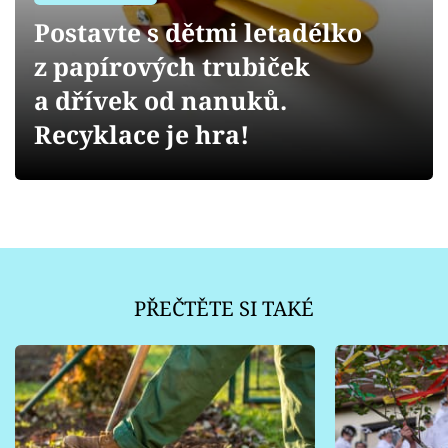
Sledujte prima+
Postavte s dětmi letadélko
z papírových trubiček
Přihlášení
a dřívek od nanuků.
Recyklace je hra!
Sledujte nás
PŘEČTĚTE SI TAKÉ